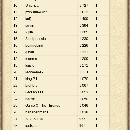
10
Umerica
1
.
727
1
11
pwnuuu4ever
1
.
613
1
12
kuifje
1
.
499
1
13
swtijn
1
.
394
1
14
Vijith
1
.
285
1
15
Stoeipoessie
1
.
230
1
16
bennieland
1
.
226
1
17
q ball
1
.
221
1
18
manma
1
.
209
1
19
luijsje
1
.
171
1
20
recovery95
1
.
110
1
21
king BJ
1
.
070
1
22
brehbreh
1
.
067
1
23
Gertjan300
1
.
053
1
24
bartve
1
.
050
1
25
Game Of The Thrones
1
.
046
1
26
bananenman1
1
.
038
1
27
Sule Silmad
973
1
28
joetsjoets
961
1