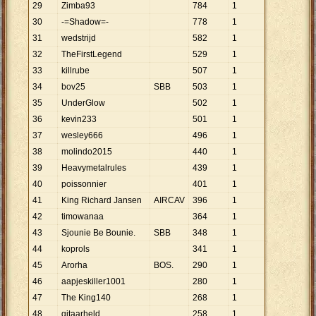
29
Zimba93
784
1
30
-=Shadow=-
778
1
31
wedstrijd
582
1
32
TheFirstLegend
529
1
33
killrube
507
1
34
bov25
SBB
503
1
35
UnderGlow
502
1
36
kevin233
501
1
37
wesley666
496
1
38
molindo2015
440
1
39
Heavymetalrules
439
1
40
poissonnier
401
1
41
King Richard Jansen
AIRCAV
396
1
42
timowanaa
364
1
43
Sjounie Be Bounie.
SBB
348
1
44
koprols
341
1
45
Arorha
BOS.
290
1
46
aapjeskiller1001
280
1
47
The King140
268
1
48
gitaarheld
258
1