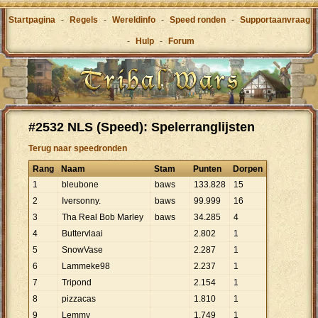
Startpagina
-
Regels
-
Wereldinfo
-
Speed ronden
-
Supportaanvraag
-
Hulp
-
Forum
#2532 NLS (Speed): Spelerranglijsten
Terug naar speedronden
Rang
Naam
Stam
Punten
Dorpen
1
bleubone
baws
133
.
828
15
2
Iversonny.
baws
99
.
999
16
3
Tha Real Bob Marley
baws
34
.
285
4
4
Buttervlaai
2
.
802
1
5
SnowVase
2
.
287
1
6
Lammeke98
2
.
237
1
7
Tripond
2
.
154
1
8
pizzacas
1
.
810
1
9
Lemmy
1
.
749
1