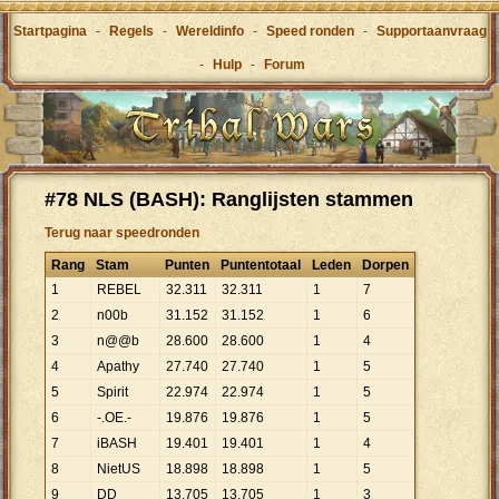
Startpagina
-
Regels
-
Wereldinfo
-
Speed ronden
-
Supportaanvraag
-
Hulp
-
Forum
#78 NLS (BASH): Ranglijsten stammen
Terug naar speedronden
Rang
Stam
Punten
Puntentotaal
Leden
Dorpen
1
REBEL
32
.
311
32
.
311
1
7
2
n00b
31
.
152
31
.
152
1
6
3
n@@b
28
.
600
28
.
600
1
4
4
Apathy
27
.
740
27
.
740
1
5
5
Spirit
22
.
974
22
.
974
1
5
6
-.OE.-
19
.
876
19
.
876
1
5
7
iBASH
19
.
401
19
.
401
1
4
8
NietUS
18
.
898
18
.
898
1
5
9
DD
13
.
705
13
.
705
1
3