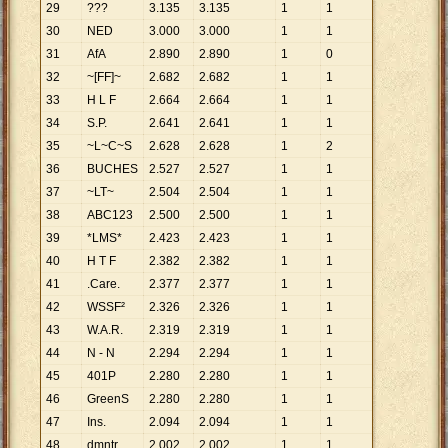
29
???
3
.
135
3
.
135
1
1
30
NED
3
.
000
3
.
000
1
1
31
AfA
2
.
890
2
.
890
1
0
32
~[FF]~
2
.
682
2
.
682
1
1
33
H L F
2
.
664
2
.
664
1
1
34
S.P.
2
.
641
2
.
641
1
1
35
~L~C~S
2
.
628
2
.
628
1
2
36
BUCHES
2
.
527
2
.
527
1
1
37
~LT~
2
.
504
2
.
504
1
1
38
ABC123
2
.
500
2
.
500
1
1
39
*LMS*
2
.
423
2
.
423
1
1
40
H T F
2
.
382
2
.
382
1
1
41
.Care.
2
.
377
2
.
377
1
1
42
WSSF²
2
.
326
2
.
326
1
1
43
W.A.R.
2
.
319
2
.
319
1
1
44
N - N
2
.
294
2
.
294
1
1
45
401P
2
.
280
2
.
280
1
1
46
GreenS
2
.
280
2
.
280
1
1
47
Ins.
2
.
094
2
.
094
1
1
48
dmntr
2
.
002
2
.
002
1
1