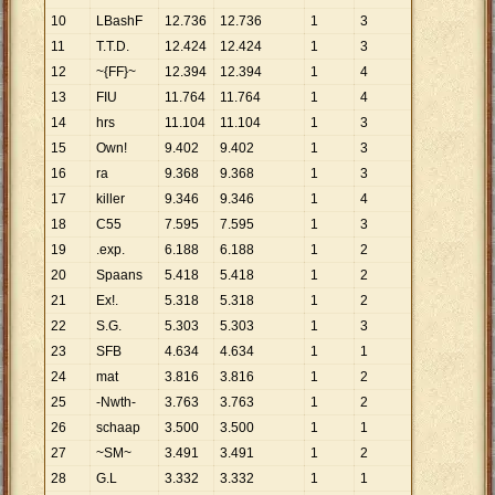
10
LBashF
12
.
736
12
.
736
1
3
11
T.T.D.
12
.
424
12
.
424
1
3
12
~{FF}~
12
.
394
12
.
394
1
4
13
FIU
11
.
764
11
.
764
1
4
14
hrs
11
.
104
11
.
104
1
3
15
Own!
9
.
402
9
.
402
1
3
16
ra
9
.
368
9
.
368
1
3
17
killer
9
.
346
9
.
346
1
4
18
C55
7
.
595
7
.
595
1
3
19
.exp.
6
.
188
6
.
188
1
2
20
Spaans
5
.
418
5
.
418
1
2
21
Ex!.
5
.
318
5
.
318
1
2
22
S.G.
5
.
303
5
.
303
1
3
23
SFB
4
.
634
4
.
634
1
1
24
mat
3
.
816
3
.
816
1
2
25
-Nwth-
3
.
763
3
.
763
1
2
26
schaap
3
.
500
3
.
500
1
1
27
~SM~
3
.
491
3
.
491
1
2
28
G.L
3
.
332
3
.
332
1
1