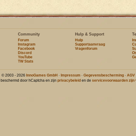
Community
Hulp & Support
T
Forum
Hulp
I
Instagram
Supportaanvraag
Ca
Facebook
Vragenforum
Su
Discord
On
YouTube
Ge
TW Stats
© 2003 - 2026
InnoGames GmbH
·
Impressum
·
Gegevensbescherming
·
AGV
t beschermd door hCaptcha en zijn
privacybeleid
en de
servicevoorwaarden zijn