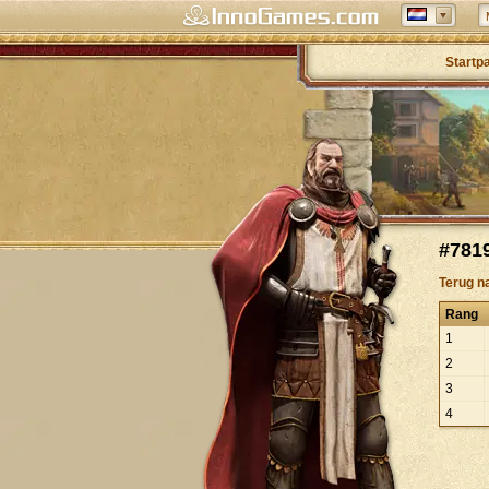
Startp
#781
Terug n
Rang
1
2
3
4