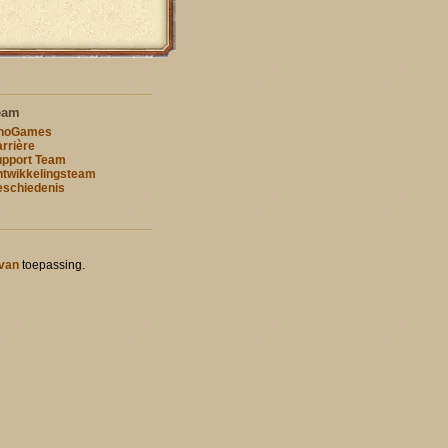
eam
nnoGames
rrière
pport Team
twikkelingsteam
schiedenis
 van
toepassing.