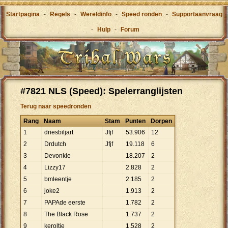
Startpagina
-
Regels
-
Wereldinfo
-
Speed ronden
-
Supportaanvraag
-
Hulp
-
Forum
#7821 NLS (Speed): Spelerranglijsten
Terug naar speedronden
Rang
Naam
Stam
Punten
Dorpen
1
driesbiljart
Jfjf
53
.
906
12
2
Drdutch
Jfjf
19
.
118
6
3
Devonkie
18
.
207
2
4
Lizzy17
2
.
828
2
5
bmleentje
2
.
185
2
6
joke2
1
.
913
2
7
PAPAde eerste
1
.
782
2
8
The Black Rose
1
.
737
2
9
keroltje
1
.
528
2