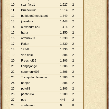
10
scar-face1
1
.
527
2
11
Bruinekruin
1
.
514
2
12
bulldog69moekapot
1
.
449
2
13
joeystuiv
1
.
448
2
14
alexandre123
1
.
416
2
15
haha
1
.
350
2
16
arthur4711
1
.
330
2
17
Rajan
1
.
330
2
18
1234f
1
.
330
2
19
Van.dale
1
.
306
2
20
Freeshot19
1
.
306
2
21
tjongejonge
1
.
306
2
22
superjunk007
1
.
306
2
23
Tranquilo Hermano.
1
.
306
2
24
boejari
1
.
306
2
25
polo88
1
.
306
2
26
peet2904
1
.
289
2
27
ptrg
446
2
28
spiderman
0
0