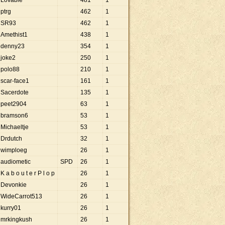
Lovable
481
1
ptrg
462
1
SR93
462
1
Amethist1
438
1
denny23
354
1
joke2
250
1
polo88
210
1
scar-face1
161
1
Sacerdote
135
1
peet2904
63
1
bramson6
53
1
Michaeltje
53
1
Drdutch
32
1
wimploeg
26
1
audiometic
SPD
26
1
K a b o u t e r P l o p
26
1
Devonkie
26
1
WideCarrot513
26
1
kurry01
26
1
mrkingkush
26
1