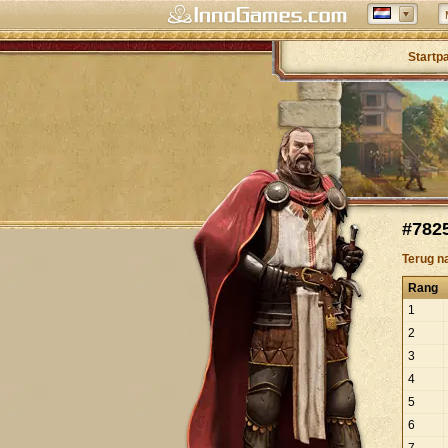
Startp
#7825
Terug n
Rang
1
2
3
4
5
6