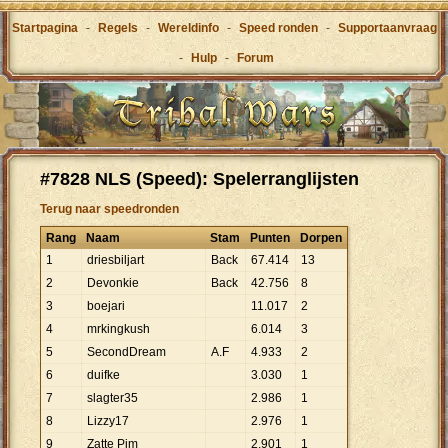
Startpagina
-
Regels
-
Wereldinfo
-
Speed ronden
-
Supportaanvraag
-
Hulp
-
Forum
#7828 NLS (Speed): Spelerranglijsten
Terug naar speedronden
Rang
Naam
Stam
Punten
Dorpen
1
driesbiljart
Back
67
.
414
13
2
Devonkie
Back
42
.
756
8
3
boejari
11
.
017
2
4
mrkingkush
6
.
014
3
5
SecondDream
A.F
4
.
933
2
6
duifke
3
.
030
1
7
slagter35
2
.
986
1
8
Lizzy17
2
.
976
1
9
Zatte Pim
2
.
901
1