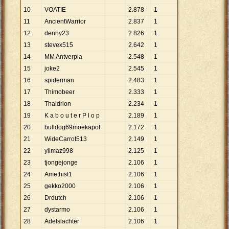
10
VOATIE
2
.
878
1
11
AncientWarrior
2
.
837
1
12
denny23
2
.
826
1
13
stevex515
2
.
642
1
14
MM Antverpia
2
.
548
1
15
joke2
2
.
545
1
16
spiderman
2
.
483
1
17
Thimobeer
2
.
333
1
18
Thaldrion
2
.
234
1
19
K a b o u t e r P l o p
2
.
189
1
20
bulldog69moekapot
2
.
172
1
21
WideCarrot513
2
.
149
1
22
yilmaz998
2
.
125
1
23
tjongejonge
2
.
106
1
24
Amethist1
2
.
106
1
25
gekko2000
2
.
106
1
26
Drdutch
2
.
106
1
27
dystarmo
2
.
106
1
28
Adelslachter
2
.
106
1