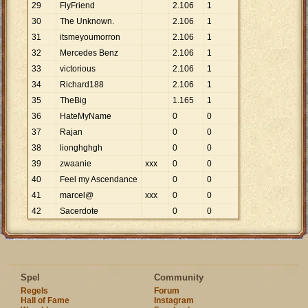
29
FlyFriend
2
.
106
1
30
The Unknown.
2
.
106
1
31
itsmeyoumorron
2
.
106
1
32
Mercedes Benz
2
.
106
1
33
victorious
2
.
106
1
34
Richard188
2
.
106
1
35
TheBig
1
.
165
1
36
HateMyName
0
0
37
Rajan
0
0
38
lionghghgh
0
0
39
zwaanie
xxx
0
0
40
Feel my Ascendance
0
0
41
marcel@
xxx
0
0
42
Sacerdote
0
0
Spel
Community
Regels
Forum
Hall of Fame
Instagram