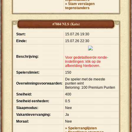
» Stam verslagen
tegenstanders
#7884 NLS (Kata)
Start:
15.07.26 19:30
Einde:
15.07.26 22:30
Beschrijving:
Voor gedetailleerde ronde-
instellingen: klik op de
afbeelding hierboven.
Spelerslimiet:
150
De speler met de meeste
Overwinningsvoorwaarden:
punten wint
Beloning: 100 Premium Punten
Snelheid:
400
Snelheid eenheden:
0.5
Slaapmodus:
Nee
Vakantievervanging:
Ja
Moraal:
Nee
» Spelerranglijsten