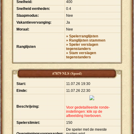
Snelheid:
400
Snelheid eenheden:
0.4
Slaapmodus:
Nee
Vakantievervanging:
Ja
Moraal:
Nee
» Spelerranglijsten
» Ranglijsten stammen
» Speler verslagen
Ranglijsten
tegenstanders
» Stam verslagen
tegenstanders
#7879 NLS (Speed)
Start:
11.07.26 19:30
Einde:
11.07.26 22:30
Beschrijving:
Voor gedetailleerde ronde-
instellingen: klik op de
afbeelding hierboven.
Spelerslimiet:
150
De speler met de meeste
Overwinningsvoorwaarden:
punten wint