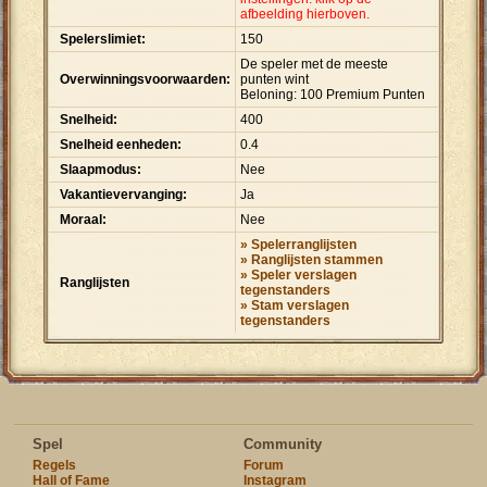
afbeelding hierboven.
Spelerslimiet:
150
De speler met de meeste
Overwinningsvoorwaarden:
punten wint
Beloning: 100 Premium Punten
Snelheid:
400
Snelheid eenheden:
0.4
Slaapmodus:
Nee
Vakantievervanging:
Ja
Moraal:
Nee
» Spelerranglijsten
» Ranglijsten stammen
» Speler verslagen
Ranglijsten
tegenstanders
» Stam verslagen
tegenstanders
Spel
Community
Regels
Forum
Hall of Fame
Instagram