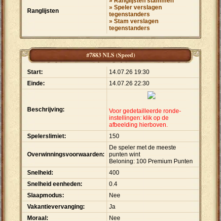
» Ranglijsten stammen
» Speler verslagen
Ranglijsten
tegenstanders
» Stam verslagen
tegenstanders
#7883 NLS (Speed)
Start:
14.07.26 19:30
Einde:
14.07.26 22:30
Beschrijving:
Voor gedetailleerde ronde-
instellingen: klik op de
afbeelding hierboven.
Spelerslimiet:
150
De speler met de meeste
Overwinningsvoorwaarden:
punten wint
Beloning: 100 Premium Punten
Snelheid:
400
Snelheid eenheden:
0.4
Slaapmodus:
Nee
Vakantievervanging:
Ja
Moraal:
Nee