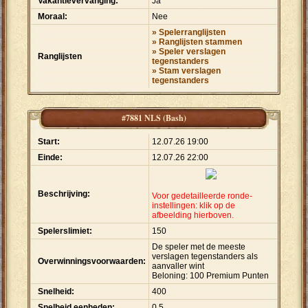
Vakantievervanging:
Ja
Moraal:
Nee
» Spelerranglijsten
» Ranglijsten stammen
» Speler verslagen
Ranglijsten
tegenstanders
» Stam verslagen
tegenstanders
#7881 NLS (Bash)
Start:
12.07.26 19:00
Einde:
12.07.26 22:00
Beschrijving:
Voor gedetailleerde ronde-
instellingen: klik op de
afbeelding hierboven.
Spelerslimiet:
150
De speler met de meeste
verslagen tegenstanders als
Overwinningsvoorwaarden:
aanvaller wint
Beloning: 100 Premium Punten
Snelheid:
400
Snelheid eenheden:
0.5