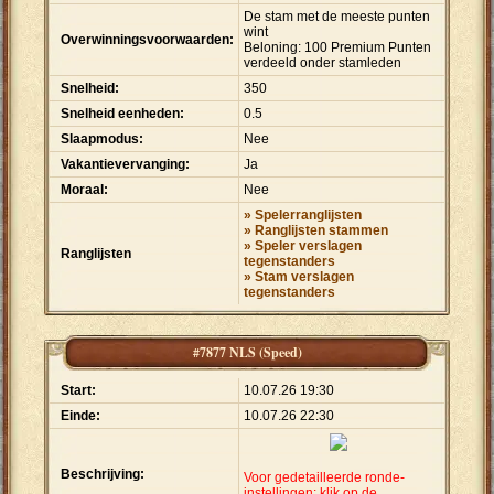
De stam met de meeste punten
wint
Overwinningsvoorwaarden:
Beloning: 100 Premium Punten
verdeeld onder stamleden
Snelheid:
350
Snelheid eenheden:
0.5
Slaapmodus:
Nee
Vakantievervanging:
Ja
Moraal:
Nee
» Spelerranglijsten
» Ranglijsten stammen
» Speler verslagen
Ranglijsten
tegenstanders
» Stam verslagen
tegenstanders
#7877 NLS (Speed)
Start:
10.07.26 19:30
Einde:
10.07.26 22:30
Beschrijving:
Voor gedetailleerde ronde-
instellingen: klik op de