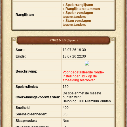
» Spelerranglijsten
» Ranglijsten stammen
» Speler verslagen
Ranglijsten
tegenstanders
» Stam verslagen
tegenstanders
#7882 NLS (Speed)
Start:
13.07.26 19:30
Einde:
13.07.26 22:30
Beschrijving:
Voor gedetailleerde ronde-
instellingen: klik op de
afbeelding hierboven.
Spelerslimiet:
150
De speler met de meeste
Overwinningsvoorwaarden:
punten wint
Beloning: 100 Premium Punten
Snelheid:
400
Snelheid eenheden:
0.5
Slaapmodus:
Nee