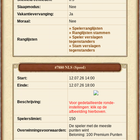
Slaapmodus:
Nee
Vakantievervanging:
Ja
Moraal:
Nee
» Spelerranglijsten
» Ranglijsten stammen
» Speler verslagen
Ranglijsten
tegenstanders
» Stam verslagen
tegenstanders
#7880 NLS (Speed)
Start:
12.07.26 14:00
Einde:
12.07.26 18:00
Beschrijving:
Voor gedetailleerde ronde-
instellingen: klik op de
afbeelding hierboven.
Spelerslimiet:
150
De speler met de meeste
Overwinningsvoorwaarden:
punten wint
Beloning: 100 Premium Punten