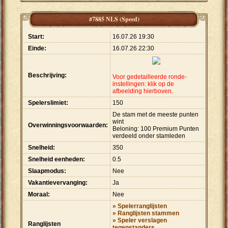
#7885 NLS (Speed)
Start:
16.07.26 19:30
Einde:
16.07.26 22:30
Beschrijving:
Voor gedetailleerde ronde-
instellingen: klik op de
afbeelding hierboven.
Spelerslimiet:
150
De stam met de meeste punten
wint
Overwinningsvoorwaarden:
Beloning: 100 Premium Punten
verdeeld onder stamleden
Snelheid:
350
Snelheid eenheden:
0.5
Slaapmodus:
Nee
Vakantievervanging:
Ja
Moraal:
Nee
» Spelerranglijsten
» Ranglijsten stammen
» Speler verslagen
Ranglijsten
tegenstanders