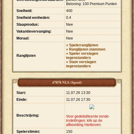
Beloning: 100 Premium Punten
Snelheid:
400
Snelheid eenheden:
0.4
Slaapmodus:
Nee
Vakantievervanging:
Nee
Moraal:
Nee
» Spelerranglijsten
» Ranglijsten stammen
» Speler verslagen
Ranglijsten
tegenstanders
» Stam verslagen
tegenstanders
#7878 NLS (Speed)
Start:
11.07.26 13:30
Einde:
11.07.26 17:30
Beschrijving:
Voor gedetailleerde ronde-
instellingen: klik op de
afbeelding hierboven.
Spelerslimiet:
150