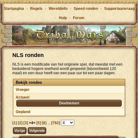
Startpagina
-
Regels
-
Wereldinfo
-
Speed ronden
-
Supportaanvraag
-
Hulp
-
Forum
NLS ronden
NLS is een modificatie van het originele spel, dat meestal met een
beduidend hogere snelheid wordt gespeeld (bijvoorbeeld 120
maal) en een duur heeft van een paar uur tot een paar dagen.
Bekijk rondes
Vroeger
Actueel
Deelnemen
Gepland
[1]
[2]
[3]
>4<
[5]
[6]
...
[792]
Vorige
Volgende