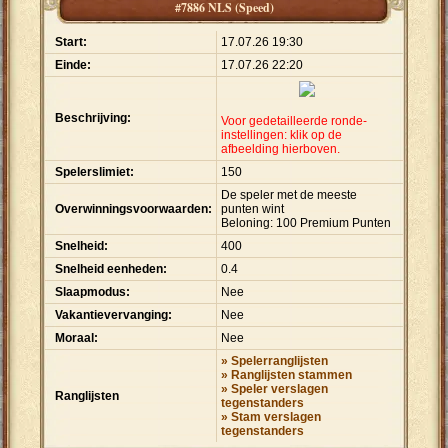
#7886 NLS (Speed)
Start:
17.07.26 19:30
Einde:
17.07.26 22:20
Beschrijving:
Voor gedetailleerde ronde-
instellingen: klik op de
afbeelding hierboven.
Spelerslimiet:
150
De speler met de meeste
Overwinningsvoorwaarden:
punten wint
Beloning: 100 Premium Punten
Snelheid:
400
Snelheid eenheden:
0.4
Slaapmodus:
Nee
Vakantievervanging:
Nee
Moraal:
Nee
» Spelerranglijsten
» Ranglijsten stammen
» Speler verslagen
Ranglijsten
tegenstanders
» Stam verslagen
tegenstanders