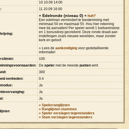
:
10.10.09 14:00
:
11.10.09 16:00
» Edelronde (niveau 0) «
huh?
Een edelman vermindert te toestemming met
minimaal 50 en maximaal 55. Hou hier rekening
mee bij aanvallen! Per speler wordt 1 barbarendorp
en 1 bonusdorp gecreëerd. Deze ronde draait aan
rijving:
instellingen zoals nieuwe werelden, maar zonder
kerk en geloof.
» Lees de
aankondiging
voor gedetailleerde
informatie!
rslimiet:
100
winningsvoorwaarden:
De
speler
met de meeste
punten
wint.
eid:
300
heid eenheden:
0.4
pmodus:
Ja
tievervanging:
Ja
l:
Ja
» Spelerranglijsten
» Ranglijsten stammen
ijsten
» Speler verslagen tegenstanders
» Stam verslagen tegenstanders