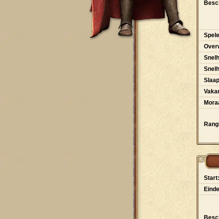
Besch
Spele
Over
Snelh
Snel
Slaa
Vakan
Moraa
Rangl
Start
Einde
Besch