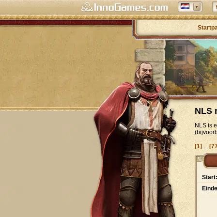
Startp
NLS 
NLS is e
(bijvoor
[1]
...
[7
Start
Einde