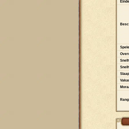
Einde
Besch
Spele
Over
Snelh
Snel
Slaa
Vakan
Moraa
Rangl