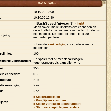
#167 NLS(Bash)
:
10.10.09 10:00
:
10.10.09 12:30
» BashSpeed (niveau 3) «
huh?
Maak zoveel mogelijk offensieve eenheden en
ontwijk alle binnenkomende aanvallen. Edelen is
niet mogelijk! De boederij ondersteunt 80
rijving:
eenheden per level.
» Lees de
aankondiging
voor gedetailleerde
informatie!
rslimiet:
100
De
speler
met de meeste
verslagen
winningsvoorwaarden:
tegenstanders als aanvaller
wint.
eid:
350
heid eenheden:
0.5
pmodus:
Nee
tievervanging:
Nee
l:
Nee
» Spelerranglijsten
» Ranglijsten stammen
ijsten
» Speler verslagen tegenstanders
» Stam verslagen tegenstanders