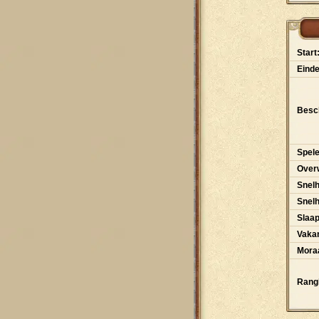
Start
Einde
Besch
Spele
Over
Snelh
Snel
Slaa
Vakan
Moraa
Rangl