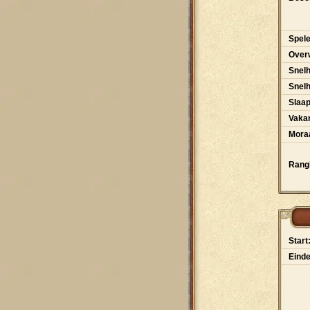
Spele
Over
Snelh
Snel
Slaa
Vakan
Moraa
Rangl
Start
Einde