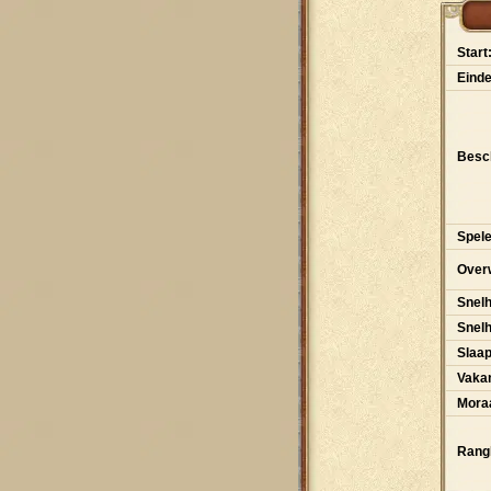
Start
Einde
Besch
Spele
Over
Snelh
Snel
Slaa
Vakan
Moraa
Rangl