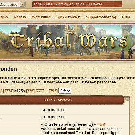
Tribal Wars 2 - opvolger van de klassieker
Meer games:
Forge of Empires – Strategisch door de eeuwen
agina
-
Regels
-
Wereldinfo
-
Speed ronden
-
Supportaanvraag
-
Hulp
-
heen
Grepolis – Sticht je rijk in het oude Griekenland
ronden
en modificatie van het originele spel, dat meestal met een beduidend hogere snel
beeld 120 maal) en een duur heeft van een paar uur tot een paar dagen.
73]
[774]
>775<
[776]
[777]
...
[792]
#172 NLS(Speed)
:
19.10.09 10:00
:
20.10.09 17:00
» Clusterronde (niveau 1) «
huh?
Edelen is enkel mogelijk in clusters, een edelman
loopt maar maximaal 7 velden. De dorpen liggen