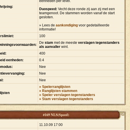
eenheden per level.
rijving:
Duospeed:
Vecht deze ronde zij aan zij met een
teamgenoot. De stammen worden vanaf de start
gesloten.
» Lees de
aankondiging
voor gedetailleerde
informatie!
rslimiet:
100
De
stam
met de meeste
verslagen tegenstanders
winningsvoorwaarden:
als aanvaller
wint.
eid:
400
heid eenheden:
0.4
pmodus:
Nee
tievervanging:
Nee
l:
Nee
» Spelerranglijsten
» Ranglijsten stammen
ijsten
» Speler verslagen tegenstanders
» Stam verslagen tegenstanders
#169 NLS(Speed)
:
11.10.09 17:00