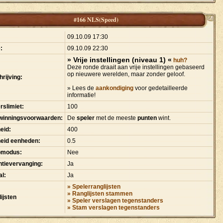
#166 NLS(Speed)
:
09.10.09 17:30
:
09.10.09 22:30
» Vrije instellingen (niveau 1) «
huh?
Deze ronde draait aan vrije instellingen gebaseerd
op nieuwere werelden, maar zonder geloof.
rijving:
» Lees de
aankondiging
voor gedetailleerde
informatie!
rslimiet:
100
winningsvoorwaarden:
De
speler
met de meeste
punten
wint.
eid:
400
heid eenheden:
0.5
pmodus:
Nee
tievervanging:
Ja
l:
Ja
» Spelerranglijsten
» Ranglijsten stammen
ijsten
» Speler verslagen tegenstanders
» Stam verslagen tegenstanders