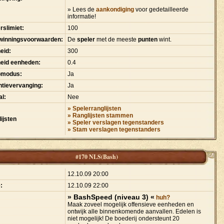
» Lees de
aankondiging
voor gedetailleerde
informatie!
rslimiet:
100
winningsvoorwaarden:
De
speler
met de meeste
punten
wint.
eid:
300
heid eenheden:
0.4
pmodus:
Ja
tievervanging:
Ja
l:
Nee
» Spelerranglijsten
» Ranglijsten stammen
ijsten
» Speler verslagen tegenstanders
» Stam verslagen tegenstanders
#170 NLS(Bash)
:
12.10.09 20:00
:
12.10.09 22:00
» BashSpeed (niveau 3) «
huh?
Maak zoveel mogelijk offensieve eenheden en
ontwijk alle binnenkomende aanvallen. Edelen is
niet mogelijk! De boederij ondersteunt 20