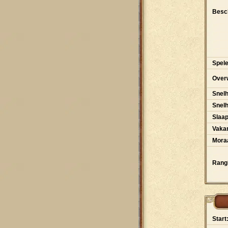
Besch
Spele
Over
Snelh
Snel
Slaa
Vakan
Moraa
Rangl
Start