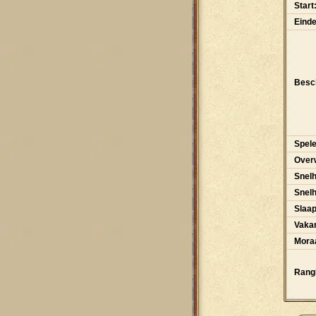
Start
Einde
Besch
Spele
Over
Snelh
Snel
Slaa
Vakan
Moraa
Rangl