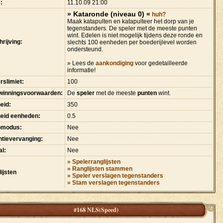
:
11.10.09 21:00
» Kataronde (niveau 0) «
huh?
Maak katapulten en katapulteer het dorp van je
tegenstanders. De speler met de meeste punten
wint. Edelen is niet mogelijk tijdens deze ronde en
rijving:
slechts 100 eenheden per boederijlevel worden
ondersteund.
» Lees de
aankondiging
voor gedetailleerde
informatie!
rslimiet:
100
winningsvoorwaarden:
De
speler
met de meeste
punten
wint.
eid:
350
heid eenheden:
0.5
pmodus:
Nee
tievervanging:
Nee
l:
Nee
» Spelerranglijsten
» Ranglijsten stammen
ijsten
» Speler verslagen tegenstanders
» Stam verslagen tegenstanders
#168 NLS(Speed)