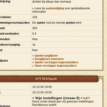
rijving:
dichter bij elkaar dan normaal.
» Lees de
aankondiging
voor gedetailleerde
informatie!
rslimiet:
100
winningsvoorwaarden:
De
speler
met de meeste
punten
wint.
eid:
300
heid eenheden:
0.4
pmodus:
Nee
tievervanging:
Ja
l:
Nee
» Spelerranglijsten
» Ranglijsten stammen
ijsten
» Speler verslagen tegenstanders
» Stam verslagen tegenstanders
#171 NLS(Speed)
:
16.10.09 19:00
:
18.10.09 19:00
» Vrije instellingen (niveau 0) «
huh?
Deze ronde draait aan vrij gekozen instellingen.
Nachtbonus actief!
rijving: