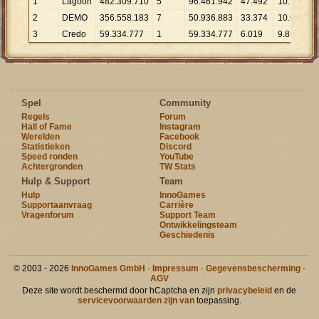
1
Lagoon
482
.
309
.
710
5
96
.
461
.
942
47
.
492
10
.
156
2
DEMO
356
.
558
.
183
7
50
.
936
.
883
33
.
374
10
.
684
3
Credo
59
.
334
.
777
1
59
.
334
.
777
6
.
019
9
.
858
Spel
Community
Regels
Forum
Hall of Fame
Instagram
Werelden
Facebook
Statistieken
Discord
Speed ronden
YouTube
Achtergronden
TW Stats
Hulp & Support
Team
Hulp
InnoGames
Supportaanvraag
Carrière
Vragenforum
Support Team
Ontwikkelingsteam
Geschiedenis
© 2003 - 2026
InnoGames GmbH
·
Impressum
·
Gegevensbescherming
·
AGV
Deze site wordt beschermd door hCaptcha en zijn
privacybeleid
en de
servicevoorwaarden zijn van
toepassing.