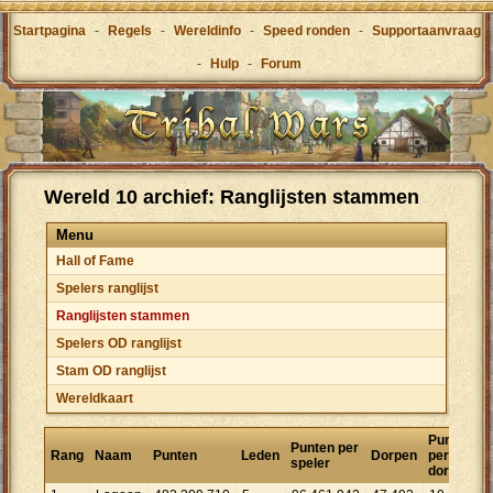
Startpagina
-
Regels
-
Wereldinfo
-
Speed ronden
-
Supportaanvraag
-
Hulp
-
Forum
Wereld 10 archief: Ranglijsten stammen
Menu
Hall of Fame
Spelers ranglijst
Ranglijsten stammen
Spelers OD ranglijst
Stam OD ranglijst
Wereldkaart
Punten
Punten per
Rang
Naam
Punten
Leden
Dorpen
per
speler
dorp