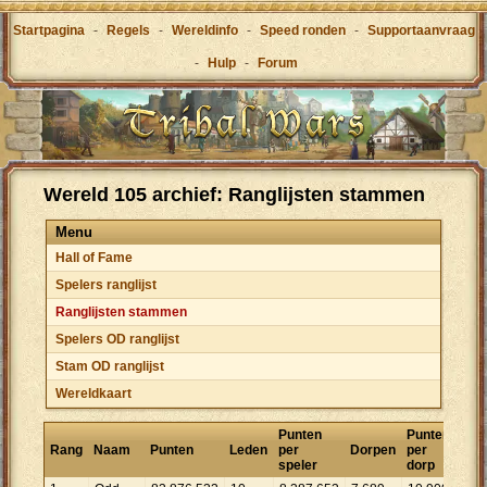
Startpagina
-
Regels
-
Wereldinfo
-
Speed ronden
-
Supportaanvraag
-
Hulp
-
Forum
Wereld 105 archief: Ranglijsten stammen
Menu
Hall of Fame
Spelers ranglijst
Ranglijsten stammen
Spelers OD ranglijst
Stam OD ranglijst
Wereldkaart
Punten
Punten
Rang
Naam
Punten
Leden
per
Dorpen
per
speler
dorp