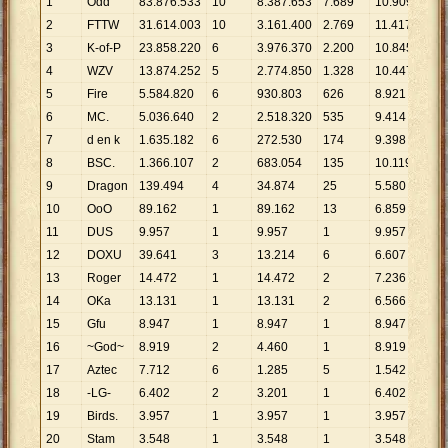
1
Odd
83
.
876
.
533
10
8
.
387
.
653
7
.
689
10
.
909
2
FTTW
31
.
614
.
003
10
3
.
161
.
400
2
.
769
11
.
417
3
K-of-P
23
.
858
.
220
6
3
.
976
.
370
2
.
200
10
.
845
4
WZV
13
.
874
.
252
5
2
.
774
.
850
1
.
328
10
.
447
5
Fire
5
.
584
.
820
6
930
.
803
626
8
.
921
6
MC.
5
.
036
.
640
2
2
.
518
.
320
535
9
.
414
7
d en k
1
.
635
.
182
6
272
.
530
174
9
.
398
8
BSC.
1
.
366
.
107
2
683
.
054
135
10
.
119
9
Dragon
139
.
494
4
34
.
874
25
5
.
580
10
OoO
89
.
162
1
89
.
162
13
6
.
859
11
DUS
9
.
957
1
9
.
957
1
9
.
957
12
DOXU
39
.
641
3
13
.
214
6
6
.
607
13
Roger
14
.
472
1
14
.
472
2
7
.
236
14
OKa
13
.
131
1
13
.
131
2
6
.
566
15
Gfu
8
.
947
1
8
.
947
1
8
.
947
16
~God~
8
.
919
2
4
.
460
1
8
.
919
17
Aztec
7
.
712
6
1
.
285
5
1
.
542
18
-LG-
6
.
402
2
3
.
201
1
6
.
402
19
Birds.
3
.
957
1
3
.
957
1
3
.
957
20
Stam
3
.
548
1
3
.
548
1
3
.
548