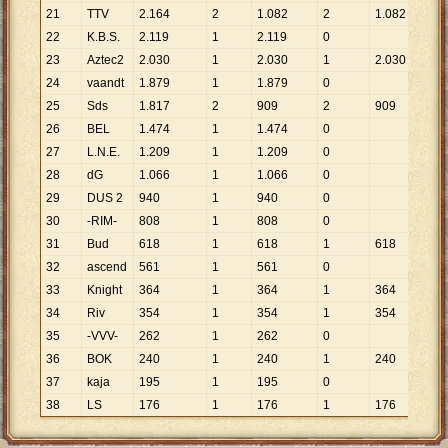
21
TTV
2
.
164
2
1
.
082
2
1
.
082
22
K.B.S.
2
.
119
1
2
.
119
0
23
Aztec2
2
.
030
1
2
.
030
1
2
.
030
24
vaandt
1
.
879
1
1
.
879
0
25
Sds
1
.
817
2
909
2
909
26
BEL
1
.
474
1
1
.
474
0
27
L.N.E.
1
.
209
1
1
.
209
0
28
dG
1
.
066
1
1
.
066
0
29
DUS 2
940
1
940
0
30
-RIM-
808
1
808
0
31
Bud
618
1
618
1
618
32
ascend
561
1
561
0
33
Knight
364
1
364
1
364
34
Riv
354
1
354
1
354
35
-VVV-
262
1
262
0
36
BOK
240
1
240
1
240
37
kaja
195
1
195
0
38
LS
176
1
176
1
176