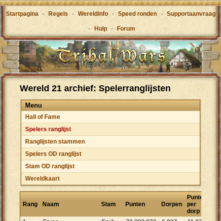
Startpagina
-
Regels
-
Wereldinfo
-
Speed ronden
-
Supportaanvraag
-
Hulp
-
Forum
Wereld 21 archief: Spelerranglijsten
Menu
Hall of Fame
Spelers ranglijst
Ranglijsten stammen
Spelers OD ranglijst
Stam OD ranglijst
Wereldkaart
Punten
Rang
Naam
Stam
Punten
Dorpen
per
dorp