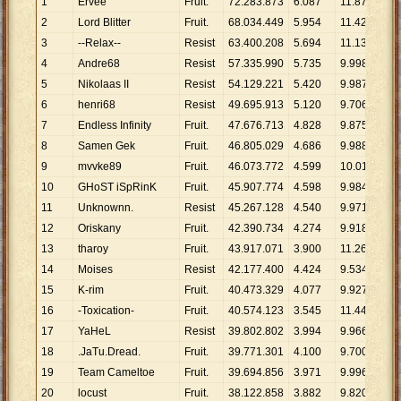
1
Ervee
Fruit.
72
.
283
.
873
6
.
087
11
.
875
2
Lord Blitter
Fruit.
68
.
034
.
449
5
.
954
11
.
427
3
--Relax--
Resist
63
.
400
.
208
5
.
694
11
.
135
4
Andre68
Resist
57
.
335
.
990
5
.
735
9
.
998
5
Nikolaas II
Resist
54
.
129
.
221
5
.
420
9
.
987
6
henri68
Resist
49
.
695
.
913
5
.
120
9
.
706
7
Endless Infinity
Fruit.
47
.
676
.
713
4
.
828
9
.
875
8
Samen Gek
Fruit.
46
.
805
.
029
4
.
686
9
.
988
9
mvvke89
Fruit.
46
.
073
.
772
4
.
599
10
.
018
10
GHoST iSpRinK
Fruit.
45
.
907
.
774
4
.
598
9
.
984
11
Unknownn.
Resist
45
.
267
.
128
4
.
540
9
.
971
12
Oriskany
Fruit.
42
.
390
.
734
4
.
274
9
.
918
13
tharoy
Fruit.
43
.
917
.
071
3
.
900
11
.
261
14
Moises
Resist
42
.
177
.
400
4
.
424
9
.
534
15
K-rim
Fruit.
40
.
473
.
329
4
.
077
9
.
927
16
-Toxication-
Fruit.
40
.
574
.
123
3
.
545
11
.
445
17
YaHeL
Resist
39
.
802
.
802
3
.
994
9
.
966
18
.JaTu.Dread.
Fruit.
39
.
771
.
301
4
.
100
9
.
700
19
Team Cameltoe
Fruit.
39
.
694
.
856
3
.
971
9
.
996
20
locust
Fruit.
38
.
122
.
858
3
.
882
9
.
820