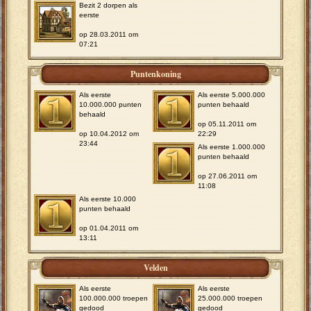
Bezit 2 dorpen als
eerste
op 28.03.2011 om
07:21
Puntenkoning
Als eerste
Als eerste 5.000.000
10.000.000 punten
punten behaald
behaald
op 05.11.2011 om
op 10.04.2012 om
22:29
23:44
Als eerste 1.000.000
punten behaald
op 27.06.2011 om
11:08
Als eerste 10.000
punten behaald
op 01.04.2011 om
13:11
Velden
Als eerste
Als eerste
100.000.000 troepen
25.000.000 troepen
gedood
gedood