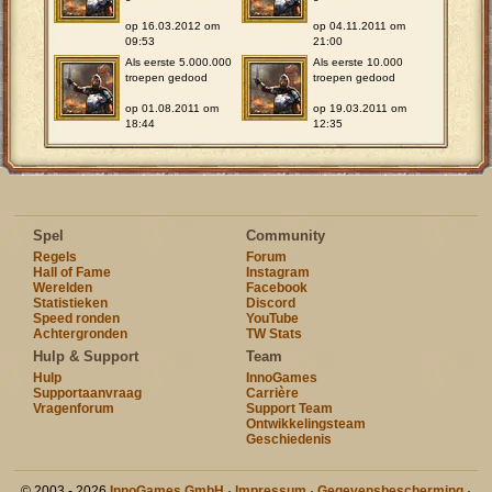
op 16.03.2012 om
op 04.11.2011 om
09:53
21:00
Als eerste 5.000.000
Als eerste 10.000
troepen gedood
troepen gedood
op 01.08.2011 om
op 19.03.2011 om
18:44
12:35
Spel
Community
Regels
Forum
Hall of Fame
Instagram
Werelden
Facebook
Statistieken
Discord
Speed ronden
YouTube
Achtergronden
TW Stats
Hulp & Support
Team
Hulp
InnoGames
Supportaanvraag
Carrière
Vragenforum
Support Team
Ontwikkelingsteam
Geschiedenis
© 2003 - 2026
InnoGames GmbH
·
Impressum
·
Gegevensbescherming
·