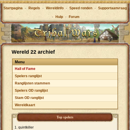
Startpagina
-
Regels
-
Wereldinfo
-
Speed ronden
-
Supportaanvraag
-
Hulp
-
Forum
Wereld 22 archief
Menu
Hall of Fame
Spelers ranglijst
Ranglijsten stammen
Spelers OD ranglijst
Stam OD ranglijst
Wereldkaart
Top spelers
quintkiller