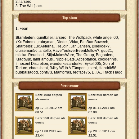
larsero
The Wolfpack
Top stam
Fear!
Stamleden:
quintkiller, larsero, The Wolfpack, white angel 00,
xXx Extreme, robryman, Diedel, Vidar, BimBamBuweeh,
Sharbelsz Lux Aeterna, .ReJoin, Jan.Jansen, Billekoek?,
cruiseman56, antello, HaveYouEverBeenMellow?, gup21,
mlicka, Reunited., StijnMakesWare, The Group, Begaaiers,
Kragtwijk, IamFamous., NippleGate, Acceptance, cooldennis,
Innocent Discretion, wanderkezanderke, Eykel 005, Son of
Torture, chaos beat, B4by W1th A T3mper ., meni, Hendrik58,
bubbaisagod, confi73, Mantorras, redface75, D.I.A., Track Flagg
Veroveraar
Bezit 1000 dorpen
Bezit 500 dorpen als
als eerste
eerste
op 17.03.2012 om
op 01.11.2011 om
00:51
07:08
Bezit 250 dorpen als
Bezit 100 dorpen als
eerste
eerste
op 11.08.2011 om
op 20.06.2011 om
23:44
22:51