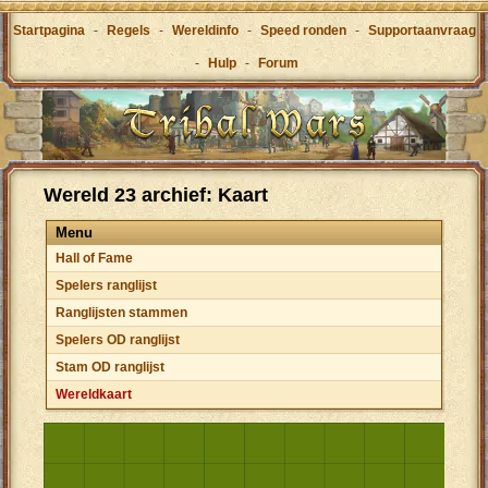
Startpagina
-
Regels
-
Wereldinfo
-
Speed ronden
-
Supportaanvraag
-
Hulp
-
Forum
Wereld 23 archief: Kaart
Menu
Hall of Fame
Spelers ranglijst
Ranglijsten stammen
Spelers OD ranglijst
Stam OD ranglijst
Wereldkaart