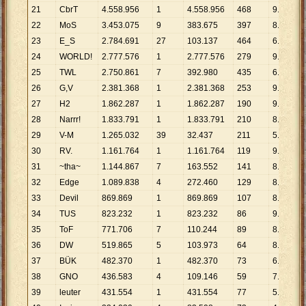
21
CbrT
4
.
558
.
956
1
4
.
558
.
956
468
9
.
741
22
MoS
3
.
453
.
075
9
383
.
675
397
8
.
698
23
E_S
2
.
784
.
691
27
103
.
137
464
6
.
001
24
WORLD!
2
.
777
.
576
1
2
.
777
.
576
279
9
.
955
25
TWL
2
.
750
.
861
7
392
.
980
435
6
.
324
26
G,V
2
.
381
.
368
1
2
.
381
.
368
253
9
.
413
27
H2
1
.
862
.
287
1
1
.
862
.
287
190
9
.
802
28
Narrr!
1
.
833
.
791
1
1
.
833
.
791
210
8
.
732
29
V-M
1
.
265
.
032
39
32
.
437
211
5
.
995
30
RV.
1
.
161
.
764
1
1
.
161
.
764
119
9
.
763
31
~tha~
1
.
144
.
867
7
163
.
552
141
8
.
120
32
Edge
1
.
089
.
838
4
272
.
460
129
8
.
448
33
Devil
869
.
869
1
869
.
869
107
8
.
130
34
TUS
823
.
232
1
823
.
232
86
9
.
572
35
ToF
771
.
706
7
110
.
244
89
8
.
671
36
DW
519
.
865
5
103
.
973
64
8
.
123
37
BÜK
482
.
370
1
482
.
370
73
6
.
608
38
GNO
436
.
583
4
109
.
146
59
7
.
400
39
leuter
431
.
554
1
431
.
554
77
5
.
605