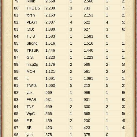
79
ikikik
2
.
560
1
2
.
560
1
2
.
560
80
THE DS
2
.
200
3
733
3
733
81
fort h
2
.
153
1
2
.
153
1
2
.
153
82
PLAY!
2
.
087
4
522
4
522
83
;DD;
1
.
880
3
627
3
627
84
T J B
1
.
583
1
1
.
583
0
85
Strong
1
.
516
1
1
.
516
1
1
.
516
86
YKTSK
1
.
446
1
1
.
446
1
1
.
446
87
G.S.
1
.
223
1
1
.
223
1
1
.
223
88
hrcg2g
1
.
176
2
588
2
588
89
MOH
1
.
121
2
561
2
561
90
tt
1
.
091
1
1
.
091
1
1
.
091
91
T.W.D.
1
.
063
5
213
5
213
92
yak
969
1
969
1
969
93
FEAR
931
1
931
1
931
94
TNZ
659
2
330
2
330
95
WpC
565
1
565
1
565
96
F-F
459
2
230
1
459
97
SB
423
1
423
1
423
98
yan
375
1
375
0