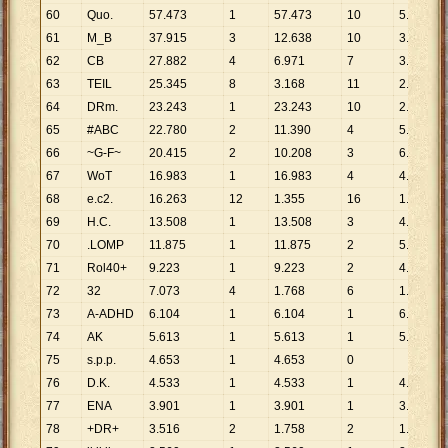
60
Quo.
57
.
473
1
57
.
473
10
5
.
747
61
M_B
37
.
915
3
12
.
638
10
3
.
792
62
CB
27
.
882
4
6
.
971
7
3
.
983
63
TEIL
25
.
345
8
3
.
168
11
2
.
304
64
DRm.
23
.
243
1
23
.
243
10
2
.
324
65
#ABC
22
.
780
2
11
.
390
4
5
.
695
66
~G-F~
20
.
415
2
10
.
208
3
6
.
805
67
WoT
16
.
983
1
16
.
983
4
4
.
246
68
e.c2.
16
.
263
12
1
.
355
16
1
.
016
69
H.C.
13
.
508
1
13
.
508
3
4
.
503
70
.LOMP
11
.
875
1
11
.
875
2
5
.
938
71
Rol40+
9
.
223
1
9
.
223
2
4
.
612
72
32
7
.
073
4
1
.
768
6
1
.
179
73
A-ADHD
6
.
104
1
6
.
104
1
6
.
104
74
AK
5
.
613
1
5
.
613
1
5
.
613
75
s.p.p.
4
.
653
1
4
.
653
0
76
D.K.
4
.
533
1
4
.
533
1
4
.
533
77
ENA
3
.
901
1
3
.
901
1
3
.
901
78
+DR+
3
.
516
2
1
.
758
2
1
.
758