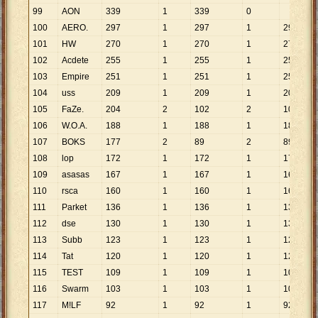
99
AON
339
1
339
0
100
AERO.
297
1
297
1
297
101
HW
270
1
270
1
270
102
Acdete
255
1
255
1
255
103
Empire
251
1
251
1
251
104
uss
209
1
209
1
209
105
FaZe.
204
2
102
2
102
106
W.O.A.
188
1
188
1
188
107
BOKS
177
2
89
2
89
108
lop
172
1
172
1
172
109
asasas
167
1
167
1
167
110
rsca
160
1
160
1
160
111
Parket
136
1
136
1
136
112
dse
130
1
130
1
130
113
Subb
123
1
123
1
123
114
Tat
120
1
120
1
120
115
TEST
109
1
109
1
109
116
Swarm
103
1
103
1
103
117
M!LF
92
1
92
1
92