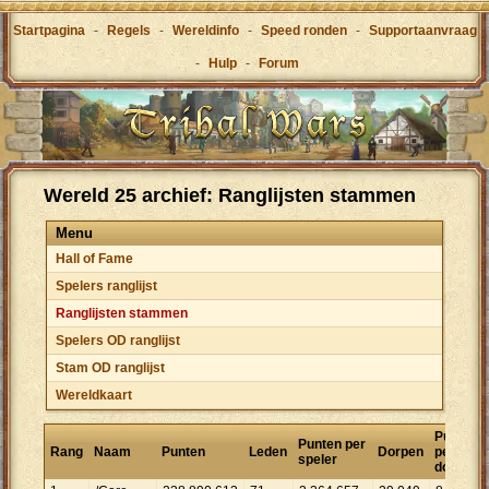
Startpagina
-
Regels
-
Wereldinfo
-
Speed ronden
-
Supportaanvraag
-
Hulp
-
Forum
Wereld 25 archief: Ranglijsten stammen
Menu
Hall of Fame
Spelers ranglijst
Ranglijsten stammen
Spelers OD ranglijst
Stam OD ranglijst
Wereldkaart
Punten
Punten per
Rang
Naam
Punten
Leden
Dorpen
per
speler
dorp