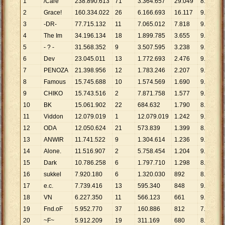
1
/Care
238
.
890
.
613
71
3
.
364
.
657
29
.
049
8
.
224
2
Grace!
160
.
334
.
022
26
6
.
166
.
693
16
.
117
9
.
948
3
-DR-
77
.
715
.
132
11
7
.
065
.
012
7
.
818
9
.
941
4
The Im
34
.
196
.
134
18
1
.
899
.
785
3
.
655
9
.
356
5
- ? -
31
.
568
.
352
9
3
.
507
.
595
3
.
238
9
.
749
6
Dev
23
.
045
.
011
13
1
.
772
.
693
2
.
476
9
.
307
7
PENOZA
21
.
398
.
956
12
1
.
783
.
246
2
.
207
9
.
696
8
Famous
15
.
745
.
688
10
1
.
574
.
569
1
.
690
9
.
317
9
CHIKO
15
.
743
.
516
2
7
.
871
.
758
1
.
577
9
.
983
10
BK
15
.
061
.
902
22
684
.
632
1
.
790
8
.
414
11
Viddon
12
.
079
.
019
1
12
.
079
.
019
1
.
242
9
.
725
12
ODA
12
.
050
.
624
21
573
.
839
1
.
399
8
.
614
13
ANWIR
11
.
741
.
522
9
1
.
304
.
614
1
.
236
9
.
500
14
Alone.
11
.
516
.
907
2
5
.
758
.
454
1
.
204
9
.
566
15
Dark
10
.
786
.
258
6
1
.
797
.
710
1
.
298
8
.
310
16
sukkel
7
.
920
.
180
6
1
.
320
.
030
892
8
.
879
17
e.c.
7
.
739
.
416
13
595
.
340
848
9
.
127
18
VN
6
.
227
.
350
11
566
.
123
661
9
.
421
19
Fnd.oF
5
.
952
.
770
37
160
.
886
812
7
.
331
20
~F~
5
.
912
.
209
19
311
.
169
680
8
.
694