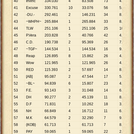
40
Invinc
334
.
030
4
83
.
508
73
4
.
576
41
Excuse
330
.
761
10
33
.
076
56
5
.
906
42
-DU.-
292
.
461
2
146
.
231
34
8
.
602
43
~WHPH~
265
.
884
1
265
.
884
33
8
.
057
44
TLW
251
.
106
1
251
.
106
25
10
.
044
45
P.Vera
203
.
828
5
40
.
766
42
4
.
853
46
C.D.
190
.
738
2
95
.
369
26
7
.
336
47
~TGF~
144
.
534
1
144
.
534
16
9
.
033
48
Reap
126
.
895
8
15
.
862
26
4
.
881
49
Wow
121
.
965
1
121
.
965
26
4
.
691
50
RED
115
.
393
2
57
.
697
14
8
.
242
51
[AB]
95
.
087
2
47
.
544
17
5
.
593
52
~BL~
94
.
839
6
15
.
807
23
4
.
123
53
F.E.
93
.
143
3
31
.
048
14
6
.
653
54
DH
90
.
277
2
45
.
139
11
8
.
207
55
D.F
71
.
831
7
10
.
262
18
3
.
991
56
NH
66
.
849
4
16
.
712
11
6
.
077
57
M.K
64
.
579
2
32
.
290
7
9
.
226
58
{KOB}
61
.
713
1
61
.
713
7
8
.
816
59
PAY
59
.
065
1
59
.
065
22
2
.
685