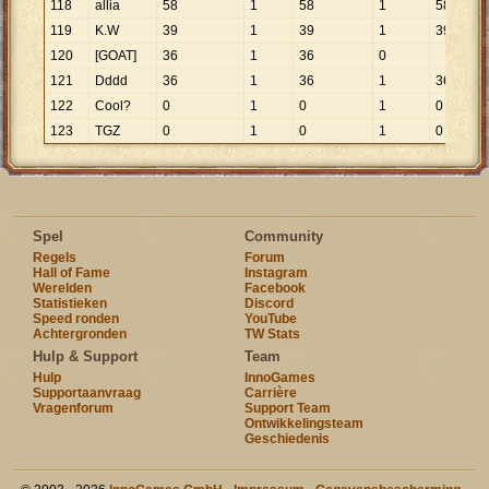
118
allia
58
1
58
1
58
119
K.W
39
1
39
1
39
120
[GOAT]
36
1
36
0
121
Dddd
36
1
36
1
36
122
Cool?
0
1
0
1
0
123
TGZ
0
1
0
1
0
Spel
Community
Regels
Forum
Hall of Fame
Instagram
Werelden
Facebook
Statistieken
Discord
Speed ronden
YouTube
Achtergronden
TW Stats
Hulp & Support
Team
Hulp
InnoGames
Supportaanvraag
Carrière
Vragenforum
Support Team
Ontwikkelingsteam
Geschiedenis