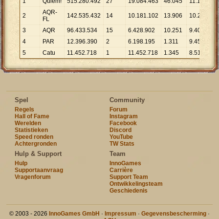
1
Quiem!
515
.
280
.
492
27
19
.
084
.
463
46
.
045
11
.
191
AQR-
2
142
.
535
.
432
14
10
.
181
.
102
13
.
906
10
.
250
FL
3
AQR
96
.
433
.
534
15
6
.
428
.
902
10
.
251
9
.
407
4
PAR
12
.
396
.
390
2
6
.
198
.
195
1
.
311
9
.
456
5
Catu
11
.
452
.
718
1
11
.
452
.
718
1
.
345
8
.
515
Spel
Community
Regels
Forum
Hall of Fame
Instagram
Werelden
Facebook
Statistieken
Discord
Speed ronden
YouTube
Achtergronden
TW Stats
Hulp & Support
Team
Hulp
InnoGames
Supportaanvraag
Carrière
Vragenforum
Support Team
Ontwikkelingsteam
Geschiedenis
© 2003 - 2026
InnoGames GmbH
·
Impressum
·
Gegevensbescherming
·