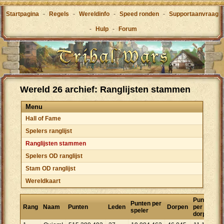
Startpagina
-
Regels
-
Wereldinfo
-
Speed ronden
-
Supportaanvraag
-
Hulp
-
Forum
Wereld 26 archief: Ranglijsten stammen
Menu
Hall of Fame
Spelers ranglijst
Ranglijsten stammen
Spelers OD ranglijst
Stam OD ranglijst
Wereldkaart
Punten
Punten per
Rang
Naam
Punten
Leden
Dorpen
per
speler
dorp