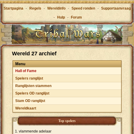
Startpagina
-
Regels
-
Wereldinfo
-
Speed ronden
-
Supportaanvraag
-
Hulp
-
Forum
Wereld 27 archief
Menu
Hall of Fame
Spelers ranglijst
Ranglijsten stammen
Spelers OD ranglijst
Stam OD ranglijst
Wereldkaart
Top spelers
vlammende adelaar