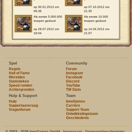
op 30.01.2013 om
op 07.10.2012 om
09:36
21:35
Als eerste 5.000.000
Als eerste 10.000
troepen gedood
troepen gedood
op 29.07.2012 om
op 14.04.2012 om
18:04
21:07
Spel
Community
Regels
Forum
Hall of Fame
Instagram
Werelden
Facebook
Statistieken
Discord
Speed ronden
YouTube
Achtergronden
TW Stats
Hulp & Support
Team
Hulp
InnoGames
Supportaanvraag
Carrière
Vragenforum
Support Team
Ontwikkelingsteam
Geschiedenis
© 2003 - 2026
InnoGames GmbH
·
Impressum
·
Gegevensbescherming
·