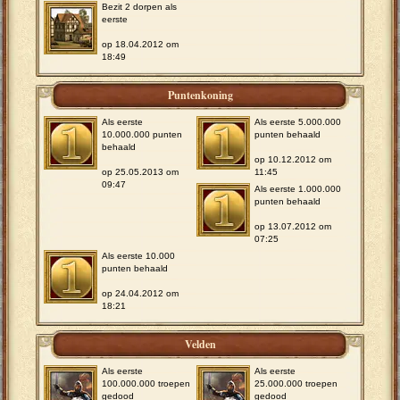
Bezit 2 dorpen als
eerste
op 18.04.2012 om
18:49
Puntenkoning
Als eerste
Als eerste 5.000.000
10.000.000 punten
punten behaald
behaald
op 10.12.2012 om
op 25.05.2013 om
11:45
09:47
Als eerste 1.000.000
punten behaald
op 13.07.2012 om
07:25
Als eerste 10.000
punten behaald
op 24.04.2012 om
18:21
Velden
Als eerste
Als eerste
100.000.000 troepen
25.000.000 troepen
gedood
gedood