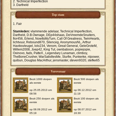
Technical Imperfection
Dartheld
Top stam
Fair
Stamleden:
vlammende adelaar, Technical Imperfection,
Dartheld, D.B.Ownage, DEp44shaas, DeVreemdeSnuiters,
flor456, Erlend, NowItsMyTurn, Call Of Greatness, TwinHearts,
lichtvuur, Rebound870, Silenceg, AnonymousNL, Arthur
Haviksvleugel, lolo234, Venom, Great General, GeleGroteM,
Willem2008, Joep42, King Tut, ownbaboon, popiejopie,
Oxinovo, fads, PatteX., Legendary Lunaman, climboy,
TheBoneCrusher, WarSatisfiesMe, Slurfie, Punkerke, nlpower,
quibun, Douglas MacArthur, jensmaster, steven9320, stefke65
Veroveraar
Bezit 1000 dorpen
Bezit 500 dorpen als
als eerste
eerste
op 25.05.2013 om
op 06.12.2012 om
08:56
11:19
Bezit 250 dorpen als
Bezit 100 dorpen als
eerste
eerste
op 08.09.2012 om
op 08.07.2012 om
05:19
16:30