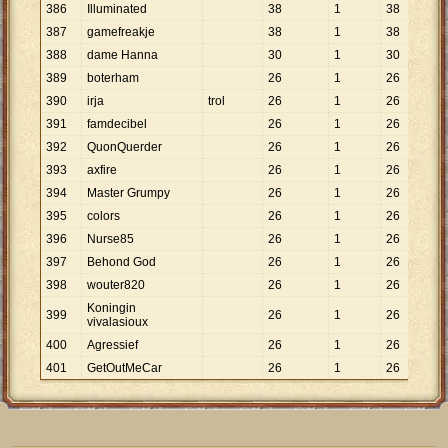
386
Illuminated
38
1
38
387
gamefreakje
38
1
38
388
dame Hanna
30
1
30
389
boterham
26
1
26
390
irja
trol
26
1
26
391
famdecibel
26
1
26
392
QuonQuerder
26
1
26
393
axfire
26
1
26
394
Master Grumpy
26
1
26
395
colors
26
1
26
396
Nurse85
26
1
26
397
Behond God
26
1
26
398
wouter820
26
1
26
Koningin
399
26
1
26
vivalasioux
400
Agressief
26
1
26
401
GetOutMeCar
26
1
26