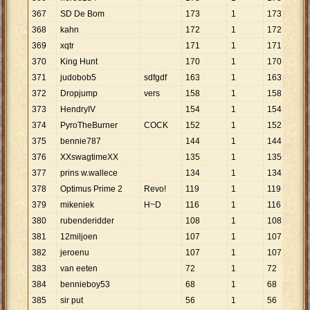
367
SD De Bom
173
1
173
368
kahn
172
1
172
369
xqtr
171
1
171
370
King Hunt
170
1
170
371
judobob5
sdfgdf
163
1
163
372
Dropjump
vers
158
1
158
373
HendryIV
154
1
154
374
PyroTheBurner
COCK
152
1
152
375
bennie787
144
1
144
376
XXswagtimeXX
135
1
135
377
prins w.wallece
134
1
134
378
Optimus Prime 2
Revo!
119
1
119
379
mikeniek
H~D
116
1
116
380
rubenderidder
108
1
108
381
12miljoen
107
1
107
382
jeroenu
107
1
107
383
van eeten
72
1
72
384
bennieboy53
68
1
68
385
sir put
56
1
56