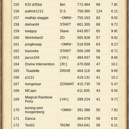
155
fr33 d3f3at
Bel.
772
.
484
99
7
.
803
156
patrick1212
D.S.
758
.
360
124
6
.
116
157
mathijs slaggie
~OMNI~
755
.
163
83
9
.
098
158
diehard4
START
661
.
300
68
9
.
725
159
badguy
Slave
643
.
957
65
9
.
907
160
WoHollanD
ZO
565
.
928
57
9
.
929
161
jongknaap
~OMNI~
518
.
509
63
8
.
230
162
bazooka
START
506
.
199
58
8
.
728
163
jacco104
[.VH.]
484
.
937
56
8
.
660
164
Divine Intervention.
[.R!.]
470
.
000
47
10
.
000
165
.Toadette
DRIVE
464
.
119
48
9
.
669
166
p1111
419
.
131
41
10
.
223
167
hengelaar
ZOSWAT
415
.
735
76
5
.
470
168
MCaps
411
.
935
43
9
.
580
Magical Rainbow
169
[.VH.]
399
.
224
41
9
.
737
Pony
koning wim
170
~OMNI~
391
.
388
50
7
.
828
hoogenberg
171
Danca
364
.
078
56
6
.
501
172
Tori01
TAOW
354
.
041
58
6
.
104