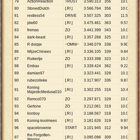
79
ActionReaction
TRUST
3
.
590
.
313
356
10
.
085
80
StonedDutch
[.R!.]
3
.
566
.
764
356
10
.
019
81
restless54
DRIVE
3
.
507
.
325
303
11
.
575
82
jdw60
[.R!.]
3
.
475
.
461
363
9
.
574
83
fremas
ZO
3
.
441
.
399
343
10
.
033
84
dark-beast
[.R!.]
3
.
357
.
268
325
10
.
330
85
R dorpje
~OMNI~
3
.
346
.
079
338
9
.
900
86
WijzeChinees
[.R!.]
3
.
336
.
105
339
9
.
841
87
Ruikertje
ZO
3
.
333
.
398
323
10
.
320
88
Embax
[.R!.]
3
.
339
.
424
362
9
.
225
89
damian97
3
.
323
.
441
328
10
.
132
90
rubezolleke
[.R!.]
3
.
317
.
907
336
9
.
875
Koning
91
[.R!.]
3
.
302
.
255
316
10
.
450
MajesticMedusa010
92
Remco070
ZO
3
.
297
.
971
329
10
.
024
93
Gertone
ZO
3
.
212
.
061
319
10
.
069
94
lionboy
[.R!.]
3
.
188
.
567
318
10
.
027
95
Koning koolmees
[.R!.]
3
.
181
.
626
319
9
.
974
96
spacebrownie
START
3
.
101
.
945
312
9
.
942
the Forgotten-
97
[.R!.]
3
.
095
.
096
309
10
.
016
Warrior