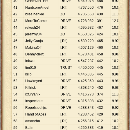
40
GENFIGHTER
DRIVE
4
.
849
.
078
488
9
.
937
41
HardcoreAngel
[.R!.]
4
.
767
.
550
476
10
.
016
42
bree henkie
ZO
4
.
735
.
658
430
11
.
013
43
MoreToCome
DRIVE
4
.
728
.
982
391
12
.
095
44
rekesh24
[.R!.]
4
.
695
.
932
467
10
.
056
45
jeremyy34
ZO
4
.
650
.
325
424
10
.
968
46
Jelly Ganja
[.R!.]
4
.
639
.
229
465
9
.
977
47
MakingOff
[.R!.]
4
.
607
.
129
460
10
.
015
48
Denny-delft
[.R!.]
4
.
578
.
401
458
9
.
997
49
lokwat
DRIVE
4
.
547
.
237
442
10
.
288
50
tim010
TRUST
4
.
450
.
000
445
10
.
000
51
killb
[.R!.]
4
.
446
.
885
445
9
.
993
52
Hawkeyed
DRIVE
4
.
425
.
360
443
9
.
990
53
Killrick
[.R!.]
4
.
368
.
240
452
9
.
664
54
ixfuryanix
DRIVE
4
.
416
.
778
374
11
.
810
55
Inspectious.
DRIVE
4
.
315
.
898
432
9
.
991
56
Repelsteeltje.
DRIVE
4
.
288
.
843
432
9
.
928
57
Hand of Aces
[.R!.]
4
.
288
.
452
429
9
.
996
58
amancho
[.R!.]
4
.
256
.
315
412
10
.
331
59
Balin
[.R!.]
4
.
250
.
383
419
10
.
144