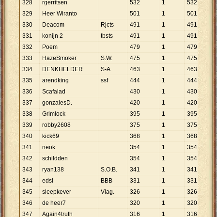
328
rgerritsen
532
1
532
329
Heer Wiranto
501
1
501
330
Deacom
Rjcts
491
1
491
331
konijn 2
tbsts
491
1
491
332
Poem
479
1
479
333
HazeSmoker
S.W.
475
1
475
334
DENKHELDER
S-A
463
1
463
335
arendking
ssf
444
1
444
336
Scafalad
430
1
430
337
gonzalesD.
420
1
420
338
Grimlock
395
1
395
339
robby2608
375
1
375
340
kick69
368
1
368
341
neok
354
1
354
342
schildden
354
1
354
343
ryan138
S.O.B.
341
1
341
344
edsi
BBB
331
1
331
345
sleepkever
Vlag.
326
1
326
346
de heer7
320
1
320
347
Again4truth
316
1
316