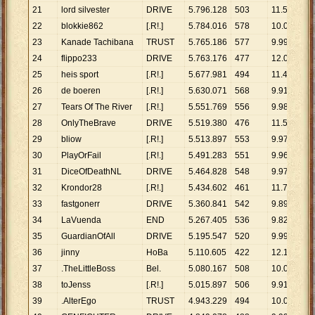
21
lord silvester
DRIVE
5
.
796
.
128
503
11
.
523
22
blokkie862
[.R!.]
5
.
784
.
016
578
10
.
007
23
Kanade Tachibana
TRUST
5
.
765
.
186
577
9
.
992
24
flippo233
DRIVE
5
.
763
.
176
477
12
.
082
25
heis sport
[.R!.]
5
.
677
.
981
494
11
.
494
26
de boeren
[.R!.]
5
.
630
.
071
568
9
.
912
27
Tears Of The River
[.R!.]
5
.
551
.
769
556
9
.
985
28
OnlyTheBrave
DRIVE
5
.
519
.
380
476
11
.
595
29
bliow
[.R!.]
5
.
513
.
897
553
9
.
971
30
PlayOrFail
[.R!.]
5
.
491
.
283
551
9
.
966
31
DiceOfDeathNL
DRIVE
5
.
464
.
828
548
9
.
972
32
Krondor28
[.R!.]
5
.
434
.
602
461
11
.
789
33
fastgonerr
DRIVE
5
.
360
.
841
542
9
.
891
34
LaVuenda
END
5
.
267
.
405
536
9
.
827
35
GuardianOfAll
DRIVE
5
.
195
.
547
520
9
.
991
36
jinny
HoBa
5
.
110
.
605
422
12
.
110
37
.TheLittleBoss
Bel.
5
.
080
.
167
508
10
.
000
38
toJenss
[.R!.]
5
.
015
.
897
506
9
.
913
39
.AlterEgo
TRUST
4
.
943
.
229
494
10
.
007