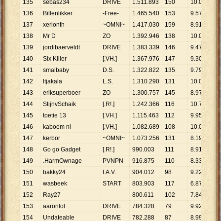
135
sebas234
DRIVE
1
.
511
.
893
150
10
.
079
136
Billenlikker
-Free-
1
.
465
.
540
153
9
.
579
137
xerionth
~OMNI~
1
.
417
.
030
159
8
.
912
138
Mr D
ZO
1
.
392
.
946
138
10
.
094
139
jordibaerveldt
DRIVE
1
.
383
.
339
146
9
.
475
140
Six Killer
[.VH.]
1
.
367
.
976
147
9
.
306
141
smalbaby
D.S.
1
.
322
.
822
135
9
.
799
142
ltjakala
L.S.
1
.
310
.
290
131
10
.
002
143
eriksuperboer
ZO
1
.
300
.
757
145
8
.
971
144
StijnvSchaik
[.R!.]
1
.
242
.
366
116
10
.
710
145
toetie 13
[.VH.]
1
.
115
.
463
112
9
.
959
146
kaboem nl
[.VH.]
1
.
082
.
689
108
10
.
025
147
kerbor
~OMNI~
1
.
073
.
256
131
8
.
193
148
Go go Gadget
[.R!.]
990
.
003
111
8
.
919
149
.HarmOwnage
PVNPN
916
.
875
110
8
.
335
150
bakky24
I.A.V.
904
.
012
98
9
.
225
151
wasbeek
START
803
.
903
117
6
.
871
152
Ray27
800
.
611
102
7
.
849
153
aaronlol
DRIVE
784
.
328
79
9
.
928
154
Undateable
DRIVE
782
.
288
87
8
.
992