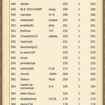
348
aliniho
293
1
293
349
BLE-TEH-POWR
swag
289
1
289
350
marstyle
H~D
286
1
286
351
niekwind2
bradas
262
1
262
352
prokiller81
|NA|
261
1
261
353
theforza
TnT
252
1
252
354
Cheetah5115
xdddla
250
1
250
355
marinus5
231
1
231
356
divockorigi12
231
1
231
357
je weet zelf
229
1
229
358
larver
228
1
228
359
janhetbosje
225
1
225
360
selim2000
F.I.M
213
1
213
361
Arnold
-DMD-
208
1
208
362
Ostoon
Rjcts
203
1
203
maxim de
363
S-A
185
1
185
veroveraar
364
tulien fauca
184
1
184
365
dictatorjesse
S.O.B.
179
1
179
366
heroo234
178
1
178