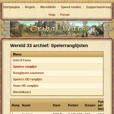
Startpagina
-
Regels
-
Wereldinfo
-
Speed ronden
-
Supportaanvraag
-
Hulp
-
Forum
Wereld 33 archief: Spelerranglijsten
Menu
Hall of Fame
Spelers ranglijst
Ranglijsten stammen
Spelers OD ranglijst
Stam OD ranglijst
Wereldkaart
Punten
Rang
Naam
Stam
Punten
Dorpen
per
dorp