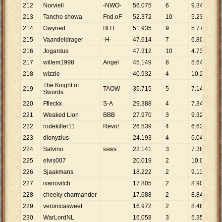
212
Norviell
-NWO-
56
.
075
6
9
.
346
213
Tancho showa
Fnd.oF
52
.
372
10
5
.
237
214
Gwyned
Bl.H
51
.
935
9
5
.
771
215
Vaandeldrager
-H-
47
.
614
7
6
.
802
216
Jogardus
47
.
312
10
4
.
731
217
willem1998
Angel
45
.
149
8
5
.
644
218
wizzle
40
.
932
4
10
.
233
The Knight of
219
TAOW
35
.
715
5
7
.
143
Swords
220
Ffleckx
S-A
29
.
388
4
7
.
347
221
Weaked Lion
BBB
27
.
970
3
9
.
323
222
rodekiller11
Revo!
26
.
539
4
6
.
635
223
dionyzius
24
.
193
4
6
.
048
224
Salvino
ssws
22
.
141
3
7
.
380
225
elvis007
20
.
019
2
10
.
010
226
Sjaakmans
18
.
222
2
9
.
111
227
ivanovitch
17
.
805
2
8
.
903
228
cheeky charmander
17
.
688
2
8
.
844
229
veronicasweet
16
.
972
2
8
.
486
230
WarLordNL
16
.
058
3
5
.
353