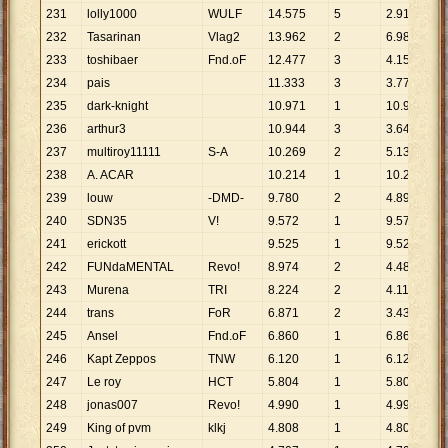
231
lolly1000
WULF
14
.
575
5
2
.
915
232
Tasarinan
Vlag2
13
.
962
2
6
.
981
233
toshibaer
Fnd.oF
12
.
477
3
4
.
159
234
pais
11
.
333
3
3
.
778
235
dark-knight
10
.
971
1
10
.
971
236
arthur3
10
.
944
3
3
.
648
237
multiroy11111
S-A
10
.
269
2
5
.
135
238
A. ACAR
10
.
214
1
10
.
214
239
louw
-DMD-
9
.
780
2
4
.
890
240
SDN35
V!
9
.
572
1
9
.
572
241
erickott
9
.
525
1
9
.
525
242
FUNdaMENTAL
Revo!
8
.
974
2
4
.
487
243
Murena
TRI
8
.
224
2
4
.
112
244
trans
FoR
6
.
871
2
3
.
436
245
Ansel
Fnd.oF
6
.
860
1
6
.
860
246
Kapt Zeppos
TNW
6
.
120
1
6
.
120
247
Le roy
HCT
5
.
804
1
5
.
804
248
jonas007
Revo!
4
.
990
1
4
.
990
249
King of pvm
klkj
4
.
808
1
4
.
808