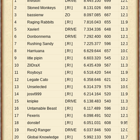
1
Invision
DRIVE
8
.
445
.
100
699
12
.
082
2
Stoned Monkeys
[.R!.]
8
.
131
.
026
669
12
.
154
3
bassienw
ZO
8
.
097
.
085
667
12
.
140
4
Raging Rabbits
[.R!.]
7
.
816
.
043
655
11
.
933
5
XavierI
DRIVE
7
.
334
.
336
648
11
.
318
6
Donbonnema
DRIVE
7
.
292
.
400
600
12
.
154
7
Rushing Sandy
[.R!.]
7
.
225
.
377
596
12
.
123
8
Harriuana
[.R!.]
6
.
629
.
644
657
10
.
091
9
litle pipin
[.R!.]
6
.
603
.
320
545
12
.
116
10
ZilDraX
[.R!.]
6
.
435
.
439
567
11
.
350
11
Royboyz
[.R!.]
6
.
518
.
420
544
11
.
982
12
Legate Cato
[.R!.]
6
.
358
.
646
621
10
.
239
13
Unselected
[.R!.]
6
.
314
.
379
576
10
.
962
14
josvl999
[.R!.]
6
.
214
.
164
520
11
.
950
15
knipke
DRIVE
6
.
138
.
483
540
11
.
368
16
Untamable Beast
[.R!.]
6
.
117
.
489
596
10
.
264
17
Fexeris
[.R!.]
6
.
098
.
491
502
12
.
148
18
donstef
[.R!.]
6
.
051
.
031
608
9
.
952
19
ResQ Ranger
DRIVE
6
.
037
.
846
500
12
.
076
20
Global Knowledge
[.R!.]
5
.
992
.
133
509
11
.
772