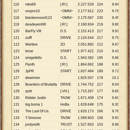
116
niks69
[.R!.]
2
.
227
.
529
224
9
.
944
117
oropro10
~OMNI~
2
.
177
.
912
223
9
.
766
118
blankenvoort123
~OMNI~
2
.
175
.
587
230
9
.
459
119
deadeyenl90
[.R!.]
2
.
160
.
934
219
9
.
867
120
BarFly VIII
D.S.
2
.
152
.
413
217
9
.
919
121
zufff
DRIVE
2
.
124
.
544
217
9
.
791
122
Warfare
ZO
2
.
051
.
892
212
9
.
679
123
lenar
START
1
.
977
.
422
210
9
.
416
124
smigelkills
D.S.
1
.
943
.
392
195
9
.
966
125
Flynth
[.R!.]
1
.
864
.
662
188
9
.
918
126
JpPR
START
1
.
837
.
484
189
9
.
722
127
dewinner
1
.
825
.
507
179
10
.
198
128
Boarders of Brutality
DRIVE
1
.
744
.
752
217
8
.
040
129
qzdr
[.VH.]
1
.
715
.
267
177
9
.
691
130
Ridder Justin
TAOW
1
.
671
.
409
174
9
.
606
131
big boma 1
HoBa
1
.
628
.
648
175
9
.
307
132
The Last Of Us.
DRIVE
1
.
620
.
173
166
9
.
760
133
T-Smoove
TAOW
1
.
569
.
903
158
9
.
936
134
jordyreith
TRUST
1
.
527
.
603
153
9
.
984