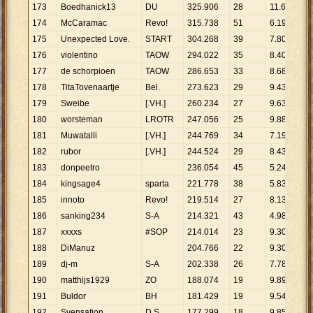
173
Boedhanick13
DU
325
.
906
28
11
.
640
174
McCaramac
Revo!
315
.
738
51
6
.
191
175
Unexpected Love.
START
304
.
268
39
7
.
802
176
violentino
TAOW
294
.
022
35
8
.
401
177
de schorpioen
TAOW
286
.
653
33
8
.
686
178
TitaTovenaartje
Bel.
273
.
623
29
9
.
435
179
Sweibe
[.VH.]
260
.
234
27
9
.
638
180
worsteman
LROTR
247
.
056
25
9
.
882
181
Muwatalli
[.VH.]
244
.
769
34
7
.
199
182
rubor
[.VH.]
244
.
524
29
8
.
432
183
donpeetro
236
.
054
45
5
.
246
184
kingsage4
sparta
221
.
778
38
5
.
836
185
innoto
Revo!
219
.
514
27
8
.
130
186
sanking234
S-A
214
.
321
43
4
.
984
187
xxxxs
#SOP
214
.
014
23
9
.
305
188
DiManuz
204
.
766
22
9
.
308
189
dj-m
S-A
202
.
338
26
7
.
782
190
matthijs1929
ZO
188
.
074
19
9
.
899
191
Buldor
BH
181
.
429
19
9
.
549
192
Svensation
D.S.
177
.
299
18
9
.
850