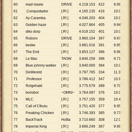
60
mad maxie
DRIVE
4
.
218
.
153
422
9
.
996
61
.Conquistador
[.R!.]
4
.
165
.
135
416
10
.
012
62
Ay Caramba
[.R!.]
4
.
046
.
203
404
10
.
015
63
Golden haze
[.R!.]
4
.
027
.
864
405
9
.
945
64
diks dorp
[.R!.]
4
.
018
.
152
401
10
.
020
65
Roboro
DRIVE
3
.
960
.
104
397
9
.
975
66
beske
[.R!.]
3
.
891
.
016
391
9
.
951
67
The End
[.R!.]
3
.
853
.
127
386
9
.
982
68
Le Mac
TAOW
3
.
846
.
259
396
9
.
713
69
Blue johnny walker
[.R!.]
3
.
840
.
000
384
10
.
000
70
DeWereld
[.R!.]
3
.
797
.
765
334
11
.
371
71
.Professor
[.R!.]
3
.
786
.
412
347
10
.
912
72
Rolgehakt
[.R!.]
3
.
775
.
579
389
9
.
706
73
borisbor
~OMNI~
3
.
764
.
097
376
10
.
011
74
MLC.
[.R!.]
3
.
757
.
155
359
10
.
466
75
Call of Cthulu
[.R!.]
3
.
751
.
420
377
9
.
951
76
Freaking Chicken
[.R!.]
3
.
746
.
393
385
9
.
731
77
BackTrack
HoBa
3
.
710
.
660
308
12
.
048
78
Imperial King
[.R!.]
3
.
666
.
249
367
9
.
990