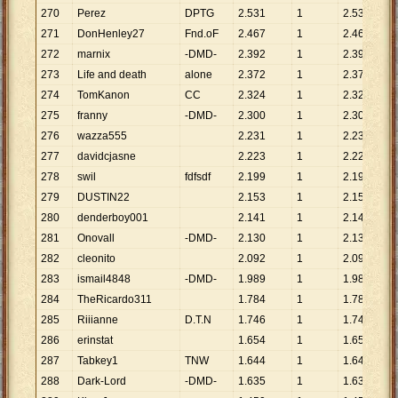
270
Perez
DPTG
2
.
531
1
2
.
531
271
DonHenley27
Fnd.oF
2
.
467
1
2
.
467
272
marnix
-DMD-
2
.
392
1
2
.
392
273
Life and death
alone
2
.
372
1
2
.
372
274
TomKanon
CC
2
.
324
1
2
.
324
275
franny
-DMD-
2
.
300
1
2
.
300
276
wazza555
2
.
231
1
2
.
231
277
davidcjasne
2
.
223
1
2
.
223
278
swil
fdfsdf
2
.
199
1
2
.
199
279
DUSTIN22
2
.
153
1
2
.
153
280
denderboy001
2
.
141
1
2
.
141
281
Onovall
-DMD-
2
.
130
1
2
.
130
282
cleonito
2
.
092
1
2
.
092
283
ismail4848
-DMD-
1
.
989
1
1
.
989
284
TheRicardo311
1
.
784
1
1
.
784
285
Riiianne
D.T.N
1
.
746
1
1
.
746
286
erinstat
1
.
654
1
1
.
654
287
Tabkey1
TNW
1
.
644
1
1
.
644
288
Dark-Lord
-DMD-
1
.
635
1
1
.
635