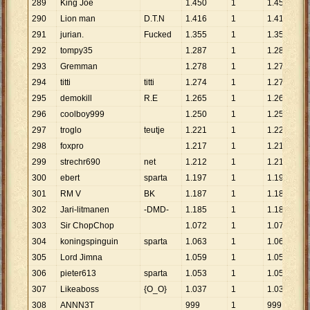
289
King Joe
1
.
450
1
1
.
450
290
Lion man
D.T.N
1
.
416
1
1
.
416
291
jurian.
Fucked
1
.
355
1
1
.
355
292
tompy35
1
.
287
1
1
.
287
293
Gremman
1
.
278
1
1
.
278
294
titti
titti
1
.
274
1
1
.
274
295
demokill
R.E
1
.
265
1
1
.
265
296
coolboy999
1
.
250
1
1
.
250
297
troglo
teutje
1
.
221
1
1
.
221
298
foxpro
1
.
217
1
1
.
217
299
strechr690
net
1
.
212
1
1
.
212
300
ebert
sparta
1
.
197
1
1
.
197
301
RM V
BK
1
.
187
1
1
.
187
302
Jari-litmanen
-DMD-
1
.
185
1
1
.
185
303
Sir ChopChop
1
.
072
1
1
.
072
304
koningspinguin
sparta
1
.
063
1
1
.
063
305
Lord Jimna
1
.
059
1
1
.
059
306
pieter613
sparta
1
.
053
1
1
.
053
307
Likeaboss
{O_O}
1
.
037
1
1
.
037
308
ANNN3T
999
1
999