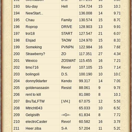
193
blu-day
Hell
154
.
724
15
10
.
315
194
NewStart...
136
.
008
14
9
.
715
195
Chau
Family
130
.
574
15
8
.
705
196
Roprop
DRIVE
128
.
903
13
9
.
916
197
trol18
START
127
.
547
21
6
.
074
198
Elsjad
TAOW
124
.
970
15
8
.
331
199
Someking
PVNPN
122
.
984
16
7
.
687
200
Strawberry?
ZO
117
.
351
27
4
.
346
201
Wexico
ZOSWAT
115
.
455
16
7
.
216
202
timo716
Revo!
107
.
105
15
7
.
140
203
bolingoli
D.S.
100
.
190
10
10
.
019
204
donny9darter
Kendo
99
.
317
14
7
.
094
205
goldenassasin
Resist
88
.
061
9
9
.
785
206
rent to kill
81
.
080
8
10
.
135
207
BruTaLFTW
[.VH.]
67
.
075
12
5
.
590
208
Mtricht043
65
.
033
10
6
.
503
209
Gelgisith
-=G=-
61
.
834
8
7
.
729
210
electroCaster
Revo!
60
.
582
16
3
.
786
211
Heer ziba
S-A
57
.
204
11
5
.
200