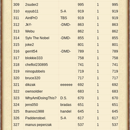
309
2suder2
995
1
995
310
eyyub11
S-A
919
1
919
311
AintPrO
TBS
919
1
919
312
JkY-
-DMD-
863
1
863
313
Webu
862
1
862
314
Sylv The Nobel
-DMD-
855
1
855
315
joke2
801
1
801
316
gerrit54
-DMD-
789
1
789
317
blokkie333
758
1
758
318
cheflol230895
741
1
741
319
ninogubbels
719
1
719
320
bruce320
717
1
717
321
dikzak
eeeeee
692
1
692
322
ownsoldier
683
1
683
323
WhyAmIDoingThis?
D.S.
670
1
670
324
jens050
bradas
651
1
651
325
thanos1988
handel
645
1
645
326
Paddenstoel.
S-A
617
1
617
327
manus peperzak
537
1
537