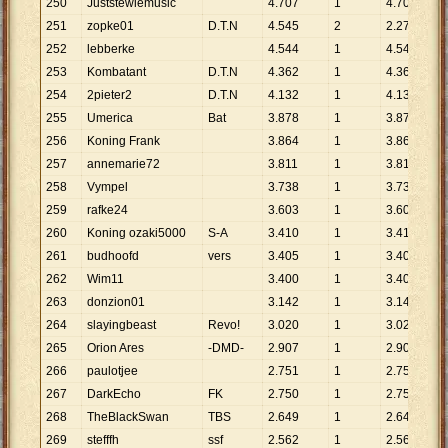
250
Juststewiemusic
4
.
707
1
4
.
707
251
zopke01
D.T.N
4
.
545
2
2
.
273
252
lebberke
4
.
544
1
4
.
544
253
Kombatant
D.T.N
4
.
362
1
4
.
362
254
2pieter2
D.T.N
4
.
132
1
4
.
132
255
Umerica
Bat
3
.
878
1
3
.
878
256
Koning Frank
3
.
864
1
3
.
864
257
annemarie72
3
.
811
1
3
.
811
258
Vympel
3
.
738
1
3
.
738
259
rafke24
3
.
603
1
3
.
603
260
Koning ozaki5000
S-A
3
.
410
1
3
.
410
261
budhoofd
vers
3
.
405
1
3
.
405
262
Wim11
3
.
400
1
3
.
400
263
donzion01
3
.
142
1
3
.
142
264
slayingbeast
Revo!
3
.
020
1
3
.
020
265
Orion Ares
-DMD-
2
.
907
1
2
.
907
266
paulotjee
2
.
751
1
2
.
751
267
DarkEcho
FK
2
.
750
1
2
.
750
268
TheBlackSwan
TBS
2
.
649
1
2
.
649
269
stefffh
ssf
2
.
562
1
2
.
562