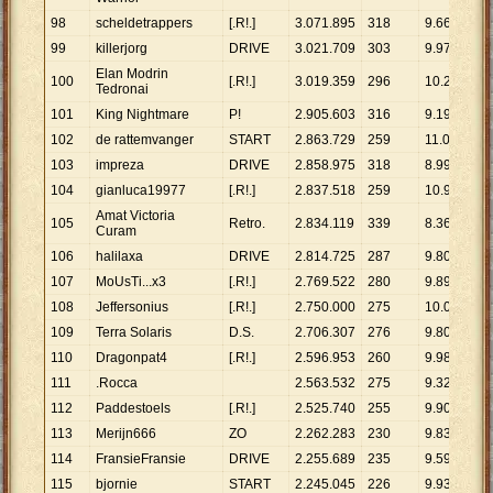
98
scheldetrappers
[.R!.]
3
.
071
.
895
318
9
.
660
99
killerjorg
DRIVE
3
.
021
.
709
303
9
.
973
Elan Modrin
100
[.R!.]
3
.
019
.
359
296
10
.
201
Tedronai
101
King Nightmare
P!
2
.
905
.
603
316
9
.
195
102
de rattemvanger
START
2
.
863
.
729
259
11
.
057
103
impreza
DRIVE
2
.
858
.
975
318
8
.
990
104
gianluca19977
[.R!.]
2
.
837
.
518
259
10
.
956
Amat Victoria
105
Retro.
2
.
834
.
119
339
8
.
360
Curam
106
halilaxa
DRIVE
2
.
814
.
725
287
9
.
807
107
MoUsTi...x3
[.R!.]
2
.
769
.
522
280
9
.
891
108
Jeffersonius
[.R!.]
2
.
750
.
000
275
10
.
000
109
Terra Solaris
D.S.
2
.
706
.
307
276
9
.
805
110
Dragonpat4
[.R!.]
2
.
596
.
953
260
9
.
988
111
.Rocca
2
.
563
.
532
275
9
.
322
112
Paddestoels
[.R!.]
2
.
525
.
740
255
9
.
905
113
Merijn666
ZO
2
.
262
.
283
230
9
.
836
114
FransieFransie
DRIVE
2
.
255
.
689
235
9
.
599
115
bjornie
START
2
.
245
.
045
226
9
.
934