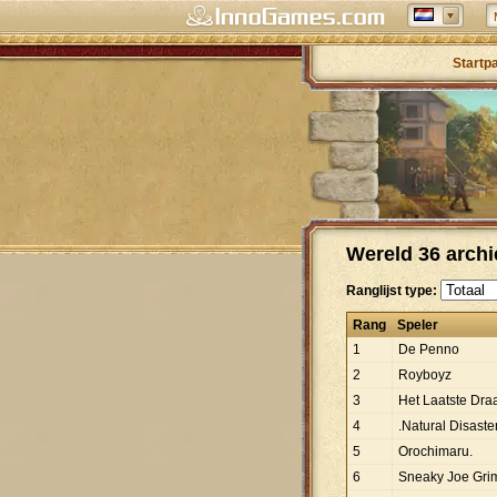
Startp
Wereld 36 archi
Ranglijst type:
Rang
Speler
1
De Penno
2
Royboyz
3
Het Laatste Dra
4
.Natural Disaste
5
Orochimaru.
6
Sneaky Joe Gri