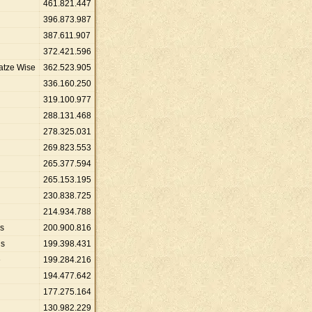
461
.
821
.
447
396
.
873
.
987
387
.
611
.
907
372
.
421
.
596
atze Wise
362
.
523
.
905
336
.
160
.
250
319
.
100
.
977
288
.
131
.
468
278
.
325
.
031
269
.
823
.
553
265
.
377
.
594
265
.
153
.
195
230
.
838
.
725
214
.
934
.
788
s
200
.
900
.
816
is
199
.
398
.
431
e
199
.
284
.
216
194
.
477
.
642
177
.
275
.
164
130
.
982
.
229