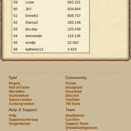
59
Loxie
952
.
231
60
JkY-
834
.
664
61
Enne63
808
.
737
62
DannyZ
283
.
148
63
blu-day
225
.
438
64
dolomietje
119
.
138
65
erretje
22
.
583
66
kathleen13
3
.
424
Spel
Community
Regels
Forum
Hall of Fame
Instagram
Werelden
Facebook
Statistieken
Discord
Speed ronden
YouTube
Achtergronden
TW Stats
Hulp & Support
Team
Hulp
InnoGames
Supportaanvraag
Carrière
Vragenforum
Support Team
Ontwikkelingsteam