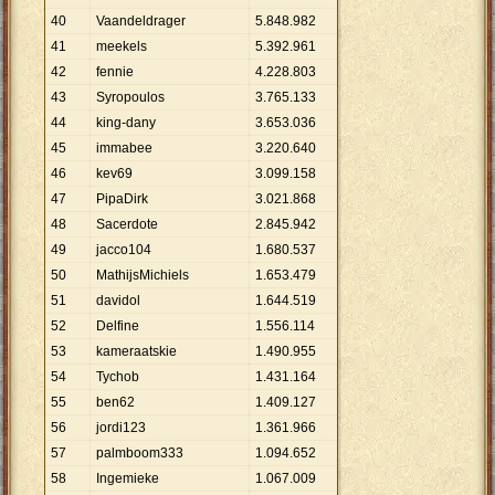
40
Vaandeldrager
5
.
848
.
982
41
meekels
5
.
392
.
961
42
fennie
4
.
228
.
803
43
Syropoulos
3
.
765
.
133
44
king-dany
3
.
653
.
036
45
immabee
3
.
220
.
640
46
kev69
3
.
099
.
158
47
PipaDirk
3
.
021
.
868
48
Sacerdote
2
.
845
.
942
49
jacco104
1
.
680
.
537
50
MathijsMichiels
1
.
653
.
479
51
davidol
1
.
644
.
519
52
Delfine
1
.
556
.
114
53
kameraatskie
1
.
490
.
955
54
Tychob
1
.
431
.
164
55
ben62
1
.
409
.
127
56
jordi123
1
.
361
.
966
57
palmboom333
1
.
094
.
652
58
Ingemieke
1
.
067
.
009