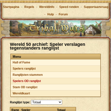
Startpagina
-
Regels
-
Wereldinfo
-
Speed ronden
-
Supportaanvraag
-
Hulp
-
Forum
Wereld 50 archief: Speler verslagen
tegenstanders ranglijst
Menu
Hall of Fame
Spelers ranglijst
Ranglijsten stammen
Spelers OD ranglijst
Stam OD ranglijst
Wereldkaart
Ranglijst type:
Rang
Speler
Totaal