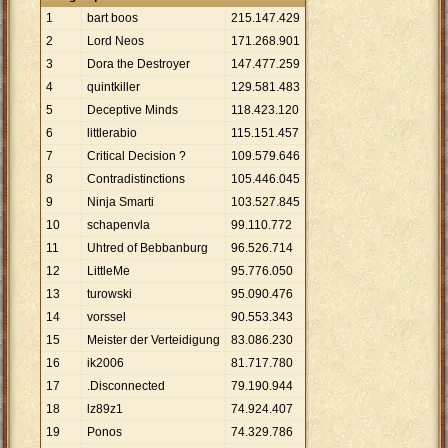
1
bart boos
215
.
147
.
429
2
Lord Neos
171
.
268
.
901
3
Dora the Destroyer
147
.
477
.
259
4
quintkiller
129
.
581
.
483
5
Deceptive Minds
118
.
423
.
120
6
littlerabio
115
.
151
.
457
7
Critical Decision ?
109
.
579
.
646
8
Contradistinctions
105
.
446
.
045
9
Ninja Smarti
103
.
527
.
845
10
schapenvla
99
.
110
.
772
11
Uhtred of Bebbanburg
96
.
526
.
714
12
LittleMe
95
.
776
.
050
13
turowski
95
.
090
.
476
14
vorssel
90
.
553
.
343
15
Meister der Verteidigung
83
.
086
.
230
16
ik2006
81
.
717
.
780
17
.Disconnected
79
.
190
.
944
18
lz89z1
74
.
924
.
407
19
Ponos
74
.
329
.
786