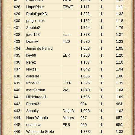
427
Roderich1
West
1
.
858
1
1
.
858
428
HopeRiser
TBWE
1
.
117
1
1
.
117
429
PrototYpeXD
1
.
321
1
1
.
321
430
prego inter
1
.
182
1
1
.
182
431
Sophie2
1
.
764
1
1
.
764
432
jordi123
stam
1
.
378
1
1
.
378
433
Dranky
4;20
1
.
230
1
1
.
230
434
Jemig de Pemig
1
.
053
1
1
.
053
435
kev69
EER
1
.
200
1
1
.
200
436
Perez
1
.
107
1
1
.
107
437
Noctis
1
.
042
1
1
.
042
438
dkforlife
1
.
065
1
1
.
065
439
PrinsHZ
L.B.P
1
.
395
1
1
.
395
440
mardjordan
WA
1
.
040
1
1
.
040
441
Hildebrand1
1
.
696
1
1
.
696
442
Enne63
984
1
984
443
Spooky
Doge3
1
.
028
1
1
.
028
444
Heer Wiranto
Miners
957
1
957
445
noahlisa
EER
950
1
950
446
Walther de Grote
1
.
333
1
1
.
333