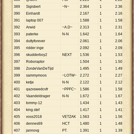
389
Sigisbert
~N~
2
.
364
1
2
.
364
390
Einhardt
2
.
167
1
2
.
167
391
laptop 007
1
.
588
1
1
.
588
392
Arwid
~A.D~
2
.
313
1
2
.
313
393
paterke
N-N
1
.
642
1
1
.
642
394
duttyforever
2
.
061
1
2
.
061
395
ridder inge
2
.
092
1
2
.
092
396
skudderboy2
NEXT
1
.
536
1
1
.
536
397
Roboraptor
1
.
504
1
1
.
504
398
ZondeVanDeTijd
1
.
495
1
1
.
495
399
sammymoos
~LOTW~
2
.
272
1
2
.
272
400
ketje
N-N
2
.
122
1
2
.
122
401
qazxswedcvfr
~PPFC~
1
.
586
1
1
.
586
402
Vaandeldrager
N-N
1
.
672
1
1
.
672
403
tommy-12
1
.
434
1
1
.
434
404
king.stef
1
.
417
1
1
.
417
405
voss2018
VETZAK
1
.
563
1
1
.
563
406
dennes69
HCT
1
.
480
1
1
.
480
407
jannovg
PT.
1
.
391
1
1
.
391