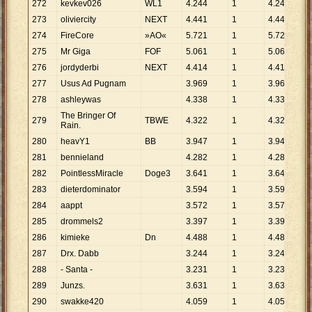
272
kevkev026
WL1
4
.
244
1
4
.
244
273
oliviercity
NEXT
4
.
441
1
4
.
441
274
FireCore
»AO«
5
.
721
1
5
.
721
275
Mr Giga
FOF
5
.
061
1
5
.
061
276
jordyderbi
NEXT
4
.
414
1
4
.
414
277
Usus Ad Pugnam
3
.
969
1
3
.
969
278
ashleywas
4
.
338
1
4
.
338
The Bringer Of
279
TBWE
4
.
322
1
4
.
322
Rain.
280
heavY1
BB
3
.
947
1
3
.
947
281
bennieland
4
.
282
1
4
.
282
282
PointlessMiracle
Doge3
3
.
641
1
3
.
641
283
dieterdominator
3
.
594
1
3
.
594
284
aappt
3
.
572
1
3
.
572
285
drommels2
3
.
397
1
3
.
397
286
kimieke
Dn
4
.
488
1
4
.
488
287
Drx. Dabb
3
.
244
1
3
.
244
288
- Santa -
3
.
231
1
3
.
231
289
Junzs.
3
.
631
1
3
.
631
290
swakke420
4
.
059
1
4
.
059