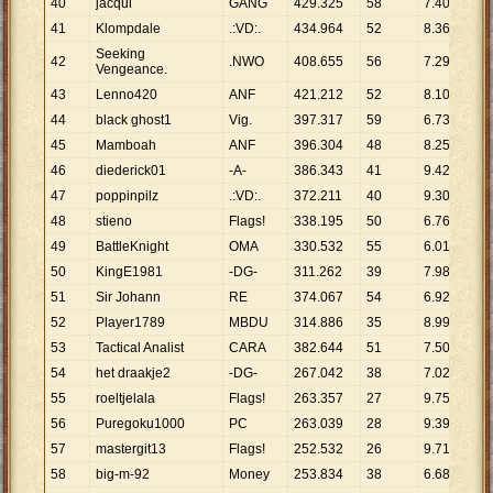
40
jacqui
GANG
429
.
325
58
7
.
402
41
Klompdale
.:VD:.
434
.
964
52
8
.
365
Seeking
42
.NWO
408
.
655
56
7
.
297
Vengeance.
43
Lenno420
ANF
421
.
212
52
8
.
100
44
black ghost1
Vig.
397
.
317
59
6
.
734
45
Mamboah
ANF
396
.
304
48
8
.
256
46
diederick01
-A-
386
.
343
41
9
.
423
47
poppinpilz
.:VD:.
372
.
211
40
9
.
305
48
stieno
Flags!
338
.
195
50
6
.
764
49
BattleKnight
OMA
330
.
532
55
6
.
010
50
KingE1981
-DG-
311
.
262
39
7
.
981
51
Sir Johann
RE
374
.
067
54
6
.
927
52
Player1789
MBDU
314
.
886
35
8
.
997
53
Tactical Analist
CARA
382
.
644
51
7
.
503
54
het draakje2
-DG-
267
.
042
38
7
.
027
55
roeltjelala
Flags!
263
.
357
27
9
.
754
56
Puregoku1000
PC
263
.
039
28
9
.
394
57
mastergit13
Flags!
252
.
532
26
9
.
713
58
big-m-92
Money
253
.
834
38
6
.
680