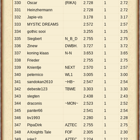
330
Oscar
{RIKA}
2
.
728
1
2
.
728
331
Heinzhermann
2
.
728
1
2
.
728
332
Japie-vis
3
.
178
1
3
.
178
333
MYSTIC DREAMS
2
.
572
1
2
.
572
334
gothic sooi
3
.
255
1
3
.
255
335
Siegbert
N_B_D
2
.
755
1
2
.
755
336
Zinew
DWBH.
3
.
727
1
3
.
727
337
koning klaas
N-N
3
.
653
1
3
.
653
338
Frieder
2
.
755
1
2
.
755
339
Knientje
NEXT
2
.
570
1
2
.
570
340
peternico
WL1
3
.
005
1
3
.
005
341
sandokan2610
~HB~
2
.
547
1
2
.
547
342
debeste123
TBWE
3
.
303
1
3
.
303
343
slegten
2
.
438
1
2
.
438
344
draconis
~MON~
2
.
523
1
2
.
523
345
panter66
2
.
541
1
2
.
541
346
bv1993
2
.
280
1
2
.
280
347
PipaDirk
AZTEC
2
.
755
1
2
.
755
348
A Knights Tale
FOF
2
.
305
1
2
.
305
349
joke2
AZTEC
2
.
224
1
2
.
224