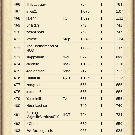
466
Thibaubauw
764
1
764
467
mvs21
1
.
075
1
1
.
075
468
rajenn
FOF
1
.
329
1
1
.
329
469
Shaitan
742
1
742
470
zwentibold
747
1
747
471
Myosz
Step
1
.
248
1
1
.
248
The Brotherhood of
472
1
.
055
1
1
.
055
NOD
473
sloppyman
N-N
899
1
899
474
cleonito
RvS
1
.
108
1
1
.
108
475
4delancier
Ssst
712
1
712
476
Hatalion
4;20
1
.
126
1
1
.
126
477
zaagmans
666
1
666
478
marinus5
665
1
665
479
Yasminiii
Tv
656
1
656
480
Heer kastaar
740
1
740
Koning
481
HCT
734
1
734
MajesticMedusa010
482
KGhost
650
1
650
483
.WeAreLegends
623
1
623