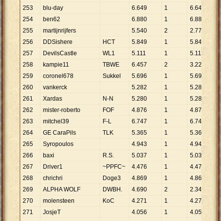
253
blu-day
6
.
649
1
6
.
649
254
ben62
6
.
880
1
6
.
880
255
martijnrijfers
5
.
540
2
2
.
770
256
DDSishere
HCT
5
.
849
1
5
.
849
257
DevilsCastle
WL1
5
.
111
1
5
.
111
258
kampie11
TBWE
6
.
457
2
3
.
229
259
coronel678
Sukkel
5
.
696
1
5
.
696
260
vankerck
5
.
282
1
5
.
282
261
Xardas
N-N
5
.
280
1
5
.
280
262
mister-roberto
FOF
4
.
876
1
4
.
876
263
mitchel39
F-L
6
.
747
1
6
.
747
264
GE CaraPils
TLK
5
.
365
1
5
.
365
265
Syropoulos
4
.
943
1
4
.
943
266
baxi
R.S.
5
.
037
1
5
.
037
267
Driver1
~PPFC~
4
.
476
1
4
.
476
268
chrichri
Doge3
4
.
869
1
4
.
869
269
ALPHA WOLF
DWBH.
4
.
690
2
2
.
345
270
molensteen
KoC
4
.
271
1
4
.
271
271
JosjeT
4
.
056
1
4
.
056