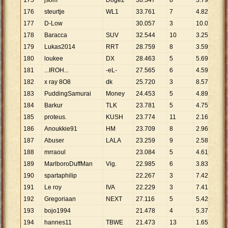
175
jsom
Doge2
30
.
347
8
3
.
793
176
steurtje
WL1
33
.
761
7
4
.
823
177
D-Low
30
.
057
3
10
.
019
178
Baracca
SUV
32
.
544
10
3
.
254
179
Lukas2014
RRT
28
.
759
8
3
.
595
180
loukee
DX
28
.
463
5
5
.
693
181
...IROH...
-eL-
27
.
565
6
4
.
594
182
x ray 8O8
dk
25
.
720
3
8
.
573
183
PuddingSamurai
Money
24
.
453
5
4
.
891
184
Barkur
TLK
23
.
781
5
4
.
756
185
proteus.
KUSH
23
.
774
11
2
.
161
186
Anoukkie91
HM
23
.
709
8
2
.
964
187
Abuser
LALA
23
.
259
9
2
.
584
188
mrraoul
23
.
084
5
4
.
617
189
MarlboroDuffMan
Vig.
22
.
985
6
3
.
831
190
spartaphilip
22
.
267
3
7
.
422
191
Le roy
IVA
22
.
229
3
7
.
410
192
Gregoriaan
NEXT
27
.
116
5
5
.
423
193
bojo1994
21
.
478
4
5
.
370
194
hannes11
TBWE
21
.
473
13
1
.
652