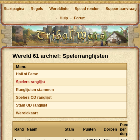
Startpagina
-
Regels
-
Wereldinfo
-
Speed ronden
-
Supportaanvraag
-
Hulp
-
Forum
Wereld 61 archief: Spelerranglijsten
Menu
Hall of Fame
Spelers ranglijst
Ranglijsten stammen
Spelers OD ranglijst
Stam OD ranglijst
Wereldkaart
Punten
Rang
Naam
Stam
Punten
Dorpen
per
dorp