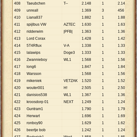
408
Taeubchen
T--
2
.
148
1
2
.
148
409
unreall
1
.
369
3
456
410
Liana837
1
.
882
1
1
.
882
411
spijlbus VW
AZTEC
1
.
630
1
1
.
630
412
ridderwim
|PFB|
1
.
363
1
1
.
363
413
Lord Corax
1
.
428
1
1
.
428
414
5T4Rflux
V-A
1
.
338
1
1
.
338
415
lalawips
Doge3
1
.
333
1
1
.
333
416
Zwannieboy
WL1
1
.
568
1
1
.
568
417
long6
1
.
847
1
1
.
847
418
Warsson
1
.
568
1
1
.
568
419
mikeniek
VETZAK
1
.
520
1
1
.
520
420
wouter001
H!
2
.
505
1
2
.
505
421
danisios538
WL1
1
.
367
1
1
.
367
422
kroosdorp 01
NEXT
1
.
249
1
1
.
249
423
Guntram1
1
.
790
1
1
.
790
424
Herwart
1
.
696
1
1
.
696
425
ronboy90
1
.
629
1
1
.
629
426
beertje bob
1
.
242
1
1
.
242