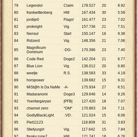
79
Legendor
Claim
178
.
527
20
8
.
926
80
frankwittenberg
HM
167
.
434
30
5
.
581
81
jordije0
Flags!
161
.
477
23
7
.
021
82
proknight
Vig.
157
.
736
21
7
.
511
83
Nensul
Start
150
.
147
16
9
.
384
84
Ridzerd
Vig.
148
.
356
21
7
.
065
Magnificum
85
-DG-
170
.
396
23
7
.
409
Dominum
86
Code Red
Doge2
142
.
204
21
6
.
772
87
Blue Lion
Vig.
136
.
012
20
6
.
801
88
weetje
R.S.
138
.
583
33
4
.
199
89
horspower
139
.
682
15
9
.
312
90
MiSt@h Is Da NaMe
-A-
175
.
934
27
6
.
516
91
Madaranomi
Doge3
129
.
646
14
9
.
260
92
Yoeritargaryan
|PFB|
127
.
420
18
7
.
079
93
channel zero
*DM*
170
.
863
24
7
.
119
94
GodlyBlackLight
.:VD:.
121
.
024
15
8
.
068
95
Piet11123
118
.
809
31
3
.
833
96
Stiefyurgirl
Vig.
117
.
642
15
7
.
843
97
freaky rune7
HM
121
.
741
18
6
.
763