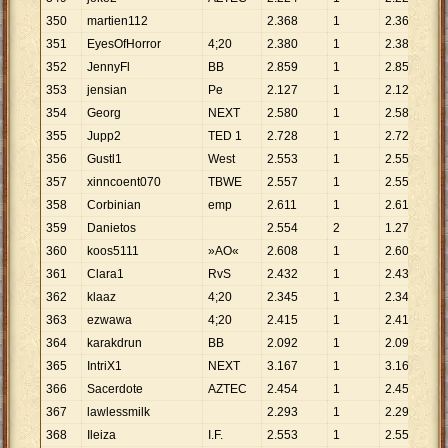
350
martien112
2
.
368
1
2
.
368
351
EyesOfHorror
4;20
2
.
380
1
2
.
380
352
JennyFl
BB
2
.
859
1
2
.
859
353
jensian
Pe
2
.
127
1
2
.
127
354
Georg
NEXT
2
.
580
1
2
.
580
355
Jupp2
TED 1
2
.
728
1
2
.
728
356
Gustl1
West
2
.
553
1
2
.
553
357
xinncoent070
TBWE
2
.
557
1
2
.
557
358
Corbinian
emp
2
.
611
1
2
.
611
359
Danietos
2
.
554
2
1
.
277
360
koos5111
»AO«
2
.
608
1
2
.
608
361
Clara1
RvS
2
.
432
1
2
.
432
362
klaaz
4;20
2
.
345
1
2
.
345
363
ezwawa
4;20
2
.
415
1
2
.
415
364
karakdrun
BB
2
.
092
1
2
.
092
365
IntriX1
NEXT
3
.
167
1
3
.
167
366
Sacerdote
AZTEC
2
.
454
1
2
.
454
367
lawlessmilk
2
.
293
1
2
.
293
368
Ileiza
I.F.
2
.
553
1
2
.
553