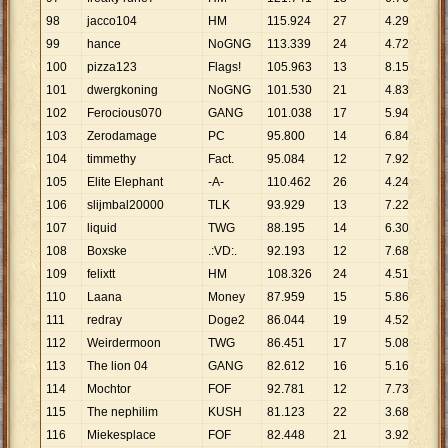
98
jacco104
HM
115
.
924
27
4
.
293
99
hance
NoGNG
113
.
339
24
4
.
722
100
pizza123
Flags!
105
.
963
13
8
.
151
101
dwergkoning
NoGNG
101
.
530
21
4
.
835
102
Ferocious070
GANG
101
.
038
17
5
.
943
103
Zerodamage
PC
95
.
800
14
6
.
843
104
timmethy
Fact.
95
.
084
12
7
.
924
105
Elite Elephant
-A-
110
.
462
26
4
.
249
106
slijmbal20000
TLK
93
.
929
13
7
.
225
107
liquid
TWG
88
.
195
14
6
.
300
108
Boxske
.:VD:.
92
.
193
12
7
.
683
109
felixtt
HM
108
.
326
24
4
.
514
110
Laana
Money
87
.
959
15
5
.
864
111
redray
Doge2
86
.
044
19
4
.
529
112
Weirdermoon
TWG
86
.
451
17
5
.
085
113
The lion 04
GANG
82
.
612
16
5
.
163
114
Mochtor
FOF
92
.
781
12
7
.
732
115
The nephilim
KUSH
81
.
123
22
3
.
687
116
Miekesplace
FOF
82
.
448
21
3
.
926