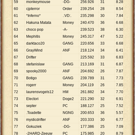
59
monkeymouse
-DG-
256
.
926
31
8
.
288
60
cjpterror
Order
239
.
254
28
8
.
545
61
*Inferno*
.:VD:.
235
.
298
30
7
.
843
62
Hakuna Matata
Money
240
.
470
36
6
.
680
63
choco pop
-A-
239
.
523
38
6
.
303
64
Mephitis
Money
245
.
317
47
5
.
220
65
darktaco20
GANG
220
.
656
33
6
.
687
66
GrayWind
ANF
218
.
124
34
6
.
415
67
Drifter
225
.
592
33
6
.
836
68
stefanislaw
GANG
213
.
169
31
6
.
876
69
spooky2000
ANF
204
.
692
26
7
.
873
70
Botigo
GANG
239
.
789
31
7
.
735
71
rogerr
Money
204
.
119
26
7
.
851
72
laurensvogels12
HM
261
.
882
34
7
.
702
73
Electori
Doge2
221
.
290
32
6
.
915
74
septer
PC
188
.
127
25
7
.
525
75
.Toadette
NGNG
200
.
653
36
5
.
574
76
mysticdrifter
ANF
203
.
333
30
6
.
778
77
Gokuziek
-DG-
177
.
386
25
7
.
095
78
-2HARD-Zeeuw
PC
175
.
985
20
8
.
799