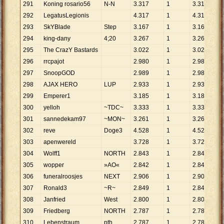
291
Koning rosario56
N-N
3
.
317
1
3
.
317
292
LegatusLegionis
4
.
317
1
4
.
317
293
SkYBlade
Step
3
.
167
1
3
.
167
294
king-dany
4;20
3
.
267
1
3
.
267
295
The CrazY Bastards
3
.
022
1
3
.
022
296
rrcpajot
2
.
980
1
2
.
980
297
SnoopGOD
2
.
989
1
2
.
989
298
AJAX HERO
LUP
2
.
933
1
2
.
933
299
Emperer1
3
.
185
1
3
.
185
300
yelloh
~TDC~
3
.
333
1
3
.
333
301
sannedekam97
~MON~
3
.
261
1
3
.
261
302
reve
Doge3
4
.
528
1
4
.
528
303
apenwereld
3
.
728
1
3
.
728
304
Wolff1
NORTH
2
.
843
1
2
.
843
305
wopper
»AO«
2
.
842
1
2
.
842
306
funeralroosjes
NEXT
2
.
906
1
2
.
906
307
Ronald3
~R~
2
.
849
1
2
.
849
308
Janfried
West
2
.
800
1
2
.
800
309
Friedberg
NORTH
2
.
787
1
2
.
787
310
Lebenstraum
pth
2
.
787
1
2
.
787