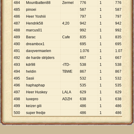
484
Mountbatten88
Zermel
776
1
776
485
pinoei
587
1
587
486
Heer Yoshiii
797
1
797
487
Hendrik58
4;20
942
1
942
488
marcus01
992
1
992
489
Barac
Cafe
835
1
835
490
dreambox1
695
1
695
491
davyvermaelen
1
.
076
1
1
.
076
492
de harde strijders
667
1
667
493
kdr98
-ITD-
538
1
538
494
heldin
TBWE
867
1
867
495
Sasii
532
1
532
496
haphaphap
535
1
535
497
Heer Huskey
LALA
629
1
629
498
luxepro
ADZH
638
1
638
499
keizer gili
486
1
486
500
super fredje
486
1
486