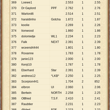
369
Loewe1
2
.
553
1
2
.
553
370
Dr Gaylord
PPF
2
.
762
1
2
.
762
371
Warlord6
2
.
514
1
2
.
514
372
haraldinho
Gotcha
1
.
872
1
1
.
872
373
koolie
2
.
269
1
2
.
269
374
lionwood
1
.
860
1
1
.
860
375
dolomietje
WL1
2
.
234
1
2
.
234
376
Falk
NEXT
2
.
391
1
2
.
391
377
wceend4444
1
.
801
1
1
.
801
378
Roxanne
1
.
783
1
1
.
783
379
janie123
2
.
000
1
2
.
000
380
Kenji10
1
.
787
1
1
.
787
381
Eberhard
Star
2
.
391
1
2
.
391
382
andress12
*LKB*
2
.
250
1
2
.
250
383
Scorpion441
1
.
704
2
852
384
elbron
Ul
2
.
060
1
2
.
060
385
Bertwin
NORTH
2
.
258
1
2
.
258
386
Ottfried
T.S.F.
2
.
410
1
2
.
410
387
Raubtier
2
.
231
1
2
.
231
388
@ldert
FOF
2
.
223
1
2
.
223