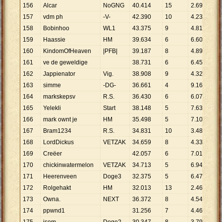
156
Alcar
NoGNG
40
.
414
15
2
.
694
157
vdm ph
-V-
42
.
390
10
4
.
239
158
Bobinhoo
WL1
43
.
375
9
4
.
819
159
Haassie
HM
39
.
634
6
6
.
606
160
KindomOfHeaven
|PFB|
39
.
187
8
4
.
898
161
ve de geweldige
38
.
731
6
6
.
455
162
Jappienator
Vig.
38
.
908
9
4
.
323
163
simme
-DG-
36
.
661
4
9
.
165
164
markskepsv
R.S.
36
.
430
6
6
.
072
165
Yelekli
Start
38
.
148
5
7
.
630
166
mark ownt je
HM
35
.
498
5
7
.
100
167
Bram1234
R.S.
34
.
831
10
3
.
483
168
LordDickus
VETZAK
34
.
659
8
4
.
332
169
Creëer
42
.
057
6
7
.
010
170
chickinwatermelon
VETZAK
34
.
713
5
6
.
943
171
Heerenveen
Doge3
32
.
375
5
6
.
475
172
Rolgehakt
HM
32
.
013
13
2
.
463
173
Owna.
NEXT
36
.
372
8
4
.
547
174
ppwnd1
31
.
256
7
4
.
465