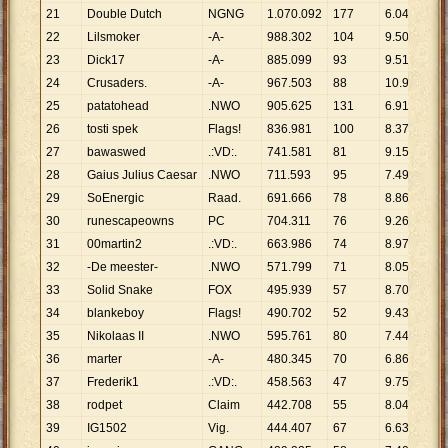
21
Double Dutch
NGNG
1
.
070
.
092
177
6
.
046
22
Lilsmoker
-A-
988
.
302
104
9
.
503
23
Dick17
-A-
885
.
099
93
9
.
517
24
Crusaders.
-A-
967
.
503
88
10
.
994
25
patatohead
.NWO
905
.
625
131
6
.
913
26
tosti spek
Flags!
836
.
981
100
8
.
370
27
bawaswed
.:VD:.
741
.
581
81
9
.
155
28
Gaius Julius Caesar
.NWO
711
.
593
95
7
.
490
29
SoEnergic
Raad.
691
.
666
78
8
.
868
30
runescapeowns
PC
704
.
311
76
9
.
267
31
00martin2
.:VD:.
663
.
986
74
8
.
973
32
-De meester-
.NWO
571
.
799
71
8
.
054
33
Solid Snake
FOX
495
.
939
57
8
.
701
34
blankeboy
Flags!
490
.
702
52
9
.
437
35
Nikolaas II
.NWO
595
.
761
80
7
.
447
36
marter
-A-
480
.
345
70
6
.
862
37
Frederik1
.:VD:.
458
.
563
47
9
.
757
38
rodpet
Claim
442
.
708
55
8
.
049
39
IG1502
Vig.
444
.
407
67
6
.
633