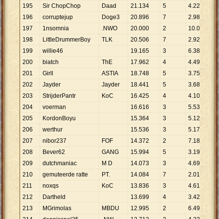
195
Sir ChopChop
Daad
21
.
134
5
4
.
227
196
corruptejup
Doge3
20
.
896
7
2
.
985
197
1nsomnia
.NWO
20
.
000
2
10
.
000
198
LittleDrummerBoy
TLK
20
.
506
7
2
.
929
199
willie46
19
.
165
3
6
.
388
200
biatch
ThE
17
.
962
4
4
.
491
201
Girll
ASTIA
18
.
748
5
3
.
750
202
Jayder
Jayder
18
.
441
5
3
.
688
203
StrijderPantr
KoC
16
.
425
4
4
.
106
204
voerman
16
.
616
3
5
.
539
205
KordonBoyu
15
.
364
3
5
.
121
206
werthur
15
.
536
3
5
.
179
207
nibor237
FOF
14
.
372
2
7
.
186
208
Bever62
GANG
15
.
994
5
3
.
199
209
dutchmaniac
M D
14
.
073
3
4
.
691
210
gemuteerde ratte
PT.
14
.
084
7
2
.
012
211
noxqs
KoC
13
.
836
3
4
.
612
212
Dartheld
13
.
699
4
3
.
425
213
MGrimolas
MBDU
12
.
995
2
6
.
498