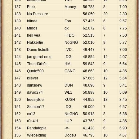
137
Erikk
Money
56
.
788
8
7
.
099
138
No Pressure
56
.
050
20
2
.
803
139
blinde
Fon
57
.
425
6
9
.
571
140
Midos
gk
62
.
072
8
7
.
759
141
hell yea
~TDC~
52
.
515
7
7
.
502
142
Hakkertje
NoGNG
52
.
010
9
5
.
779
143
Dame lisbeth
.:VD:.
49
.
447
7
7
.
064
144
jan gerret en q
-DG-
48
.
854
12
4
.
071
145
Thund3rb0lt
HM
59
.
843
9
6
.
649
146
Quote500
GANG
48
.
663
10
4
.
866
147
kliever
67
.
685
12
5
.
640
148
djirtsdew
DUN
48
.
698
9
5
.
411
149
david274
WL1
50
.
898
10
5
.
090
150
freestyEle
KUSH
44
.
952
13
3
.
458
151
Siemen17
-DG-
46
.
009
7
6
.
573
152
co13
NoGNG
50
.
918
8
6
.
365
153
r0n4ld
LUP
43
.
763
9
4
.
863
154
Pandatopia
-A-
41
.
428
6
6
.
905
155
Wiebelding
Doge3
46
.
793
10
4
.
679