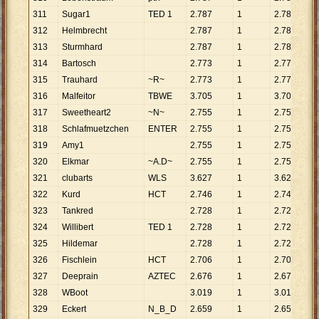
311
Sugar1
TED 1
2
.
787
1
2
.
787
312
Helmbrecht
2
.
787
1
2
.
787
313
Sturmhard
2
.
787
1
2
.
787
314
Bartosch
2
.
773
1
2
.
773
315
Trauhard
~R~
2
.
773
1
2
.
773
316
Malfeitor
TBWE
3
.
705
1
3
.
705
317
Sweetheart2
~N~
2
.
755
1
2
.
755
318
Schlafmuetzchen
ENTER
2
.
755
1
2
.
755
319
Amy1
2
.
755
1
2
.
755
320
Elkmar
~A.D~
2
.
755
1
2
.
755
321
clubarts
WLS
3
.
627
1
3
.
627
322
Kurd
HCT
2
.
746
1
2
.
746
323
Tankred
2
.
728
1
2
.
728
324
Willibert
TED 1
2
.
728
1
2
.
728
325
Hildemar
2
.
728
1
2
.
728
326
Fischlein
HCT
2
.
706
1
2
.
706
327
Deeprain
AZTEC
2
.
676
1
2
.
676
328
WBoot
3
.
019
1
3
.
019
329
Eckert
N_B_D
2
.
659
1
2
.
659