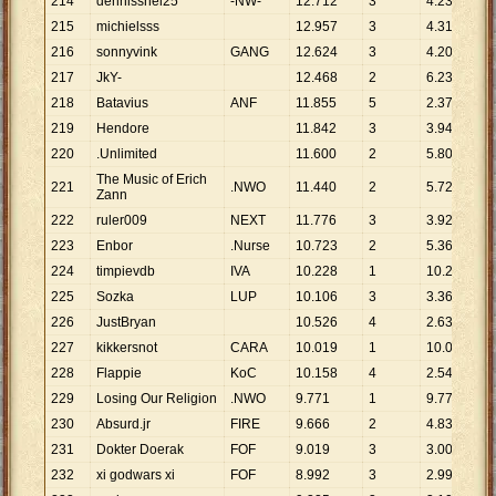
214
dennissnel25
-NW-
12
.
712
3
4
.
237
215
michielsss
12
.
957
3
4
.
319
216
sonnyvink
GANG
12
.
624
3
4
.
208
217
JkY-
12
.
468
2
6
.
234
218
Batavius
ANF
11
.
855
5
2
.
371
219
Hendore
11
.
842
3
3
.
947
220
.Unlimited
11
.
600
2
5
.
800
The Music of Erich
221
.NWO
11
.
440
2
5
.
720
Zann
222
ruler009
NEXT
11
.
776
3
3
.
925
223
Enbor
.Nurse
10
.
723
2
5
.
362
224
timpievdb
IVA
10
.
228
1
10
.
228
225
Sozka
LUP
10
.
106
3
3
.
369
226
JustBryan
10
.
526
4
2
.
632
227
kikkersnot
CARA
10
.
019
1
10
.
019
228
Flappie
KoC
10
.
158
4
2
.
540
229
Losing Our Religion
.NWO
9
.
771
1
9
.
771
230
Absurd.jr
FIRE
9
.
666
2
4
.
833
231
Dokter Doerak
FOF
9
.
019
3
3
.
006
232
xi godwars xi
FOF
8
.
992
3
2
.
997