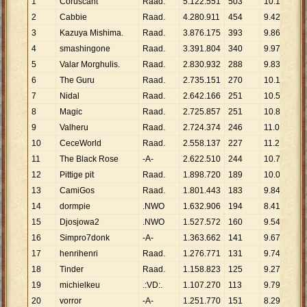
1
Coruscant
Raad.
5
.
122
.
551
503
10
.
184
2
Cabbie
Raad.
4
.
280
.
911
454
9
.
429
3
Kazuya Mishima.
Raad.
3
.
876
.
175
393
9
.
863
4
smashingone
Raad.
3
.
391
.
804
340
9
.
976
5
Valar Morghulis.
Raad.
2
.
830
.
932
288
9
.
830
6
The Guru
Raad.
2
.
735
.
151
270
10
.
130
7
Nidal
Raad.
2
.
642
.
166
251
10
.
527
8
Magic
Raad.
2
.
725
.
857
251
10
.
860
9
Valheru
Raad.
2
.
724
.
374
246
11
.
075
10
CeceWorld
Raad.
2
.
558
.
137
227
11
.
269
11
The Black Rose
-A-
2
.
622
.
510
244
10
.
748
12
Pittige pit
Raad.
1
.
898
.
720
189
10
.
046
13
CamiGos
Raad.
1
.
801
.
443
183
9
.
844
14
dormpie
.NWO
1
.
632
.
906
194
8
.
417
15
Djosjowa2
.NWO
1
.
527
.
572
160
9
.
547
16
Simpro7donk
-A-
1
.
363
.
662
141
9
.
671
17
henrihenri
Raad.
1
.
276
.
771
131
9
.
746
18
Tinder
Raad.
1
.
158
.
823
125
9
.
271
19
michielkeu
.:VD:.
1
.
107
.
270
113
9
.
799
20
vorror
-A-
1
.
251
.
770
151
8
.
290