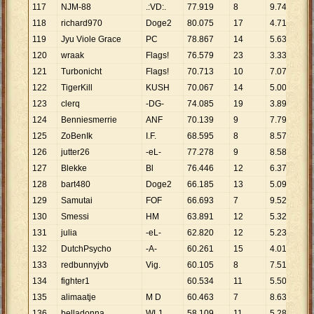
117
NJM-88
.:VD:.
77
.
919
8
9
.
740
118
richard970
Doge2
80
.
075
17
4
.
710
119
Jyu Viole Grace
PC
78
.
867
14
5
.
633
120
wraak
Flags!
76
.
579
23
3
.
330
121
Turbonicht
Flags!
70
.
713
10
7
.
071
122
TigerKill
KUSH
70
.
067
14
5
.
005
123
clerq
-DG-
74
.
085
19
3
.
899
124
Benniesmerrie
ANF
70
.
139
9
7
.
793
125
ZoBenIk
I.F.
68
.
595
8
8
.
574
126
jutter26
-eL-
77
.
278
9
8
.
586
127
Blekke
Bl
76
.
446
12
6
.
371
128
bart480
Doge2
66
.
185
13
5
.
091
129
Samutai
FOF
66
.
693
7
9
.
528
130
Smessi
HM
63
.
891
12
5
.
324
131
julia
-eL-
62
.
820
12
5
.
235
132
DutchPsycho
-A-
60
.
261
15
4
.
017
133
redbunnyjvb
Vig.
60
.
105
8
7
.
513
134
fighter1
60
.
534
11
5
.
503
135
alimaatje
M D
60
.
463
7
8
.
638
136
belladonna
WL1
58
.
109
11
5
.
283