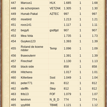
447
Marcus1
HLK
1
.
685
1
1
.
685
448
de schorpioen
VETZAK
1
.
305
1
1
.
305
449
Hunab Pakal
AZTEC
997
1
997
450
moebird
1
.
213
1
1
.
213
451
roos141
1
.
117
1
1
.
117
452
begy6
gsdfgd
907
1
907
453
Mea Vota
1
.
735
1
1
.
735
454
Guykes123
1
.
393
1
1
.
393
Roland de koene
455
Temp
1
.
096
1
1
.
096
ridder
456
thawouterrr
1
.
391
1
1
.
391
457
Firechief
1
.
130
1
1
.
130
458
black side
858
1
858
459
Hitchens
1
.
017
1
1
.
017
460
Killerbee
Ssst
1
.
049
1
1
.
049
461
peter771
.Ins
812
1
812
462
stefffh
Step
812
1
812
463
frits13
FOF
1
.
079
1
1
.
079
464
kevinvn
N_B_D
774
1
774
465
yyy898
TBWE
1
.
121
1
1
.
121