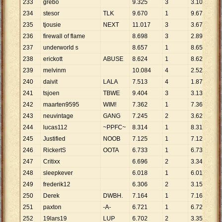
233
grebo
9
.
325
3
3
.
108
234
stesor
TLK
9
.
670
1
9
.
670
235
tjousie
NEXT
11
.
017
3
3
.
672
236
firewall of flame
8
.
698
3
2
.
899
237
underworld s
8
.
657
1
8
.
657
238
erickott
ABUSE
8
.
624
1
8
.
624
239
melvinm
10
.
084
4
2
.
521
240
daivit
LALA
7
.
513
4
1
.
878
241
tsjoen
TBWE
9
.
404
3
3
.
135
242
maarten9595
WIM!
7
.
362
1
7
.
362
243
neuvintage
GANG
7
.
245
2
3
.
623
244
lucas112
~PPFC~
8
.
314
1
8
.
314
245
Justified
NOOB
7
.
125
1
7
.
125
246
RickertS
OOTA
6
.
733
1
6
.
733
247
Critixx
6
.
696
2
3
.
348
248
sleepkever
6
.
018
1
6
.
018
249
frederik12
6
.
306
2
3
.
153
250
Derek
DWBH.
7
.
164
1
7
.
164
251
paxton
-A-
6
.
721
1
6
.
721
252
19lars19
LUP
6
.
702
2
3
.
351