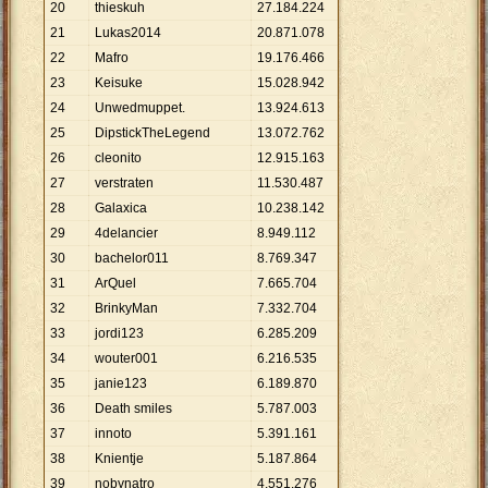
20
thieskuh
27
.
184
.
224
21
Lukas2014
20
.
871
.
078
22
Mafro
19
.
176
.
466
23
Keisuke
15
.
028
.
942
24
Unwedmuppet.
13
.
924
.
613
25
DipstickTheLegend
13
.
072
.
762
26
cleonito
12
.
915
.
163
27
verstraten
11
.
530
.
487
28
Galaxica
10
.
238
.
142
29
4delancier
8
.
949
.
112
30
bachelor011
8
.
769
.
347
31
ArQuel
7
.
665
.
704
32
BrinkyMan
7
.
332
.
704
33
jordi123
6
.
285
.
209
34
wouter001
6
.
216
.
535
35
janie123
6
.
189
.
870
36
Death smiles
5
.
787
.
003
37
innoto
5
.
391
.
161
38
Knientje
5
.
187
.
864
39
nobynatro
4
.
551
.
276