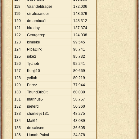
118
Vaandeldrager
172
.
036
119
sir alexander
148
.
679
120
dreambox1
148
.
312
121
blu-day
137
.
374
122
Georgerep
124
.
038
123
kimieke
99
.
545
124
PipaDirk
98
.
741
125
joke2
95
.
732
126
Tychob
92
.
241
127
Kenji10
80
.
669
128
yelloh
80
.
219
129
Perez
77
.
944
130
Thund3rb0lt
60
.
030
131
marinus5
58
.
757
132
pietercl
50
.
360
133
charlietje131
48
.
275
134
Mat64
43
.
089
135
de saksen
36
.
605
136
Hunab Pakal
34
.
878