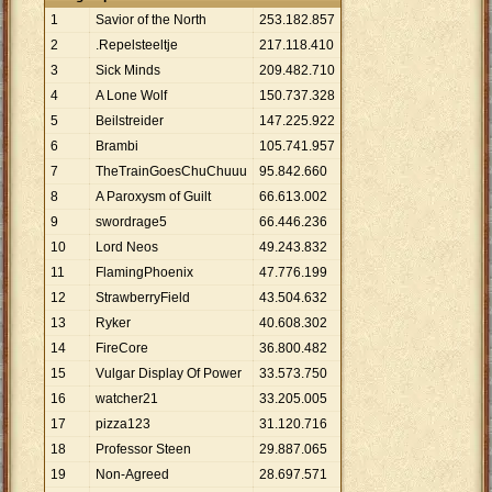
1
Savior of the North
253
.
182
.
857
2
.Repelsteeltje
217
.
118
.
410
3
Sick Minds
209
.
482
.
710
4
A Lone Wolf
150
.
737
.
328
5
Beilstreider
147
.
225
.
922
6
Brambi
105
.
741
.
957
7
TheTrainGoesChuChuuu
95
.
842
.
660
8
A Paroxysm of Guilt
66
.
613
.
002
9
swordrage5
66
.
446
.
236
10
Lord Neos
49
.
243
.
832
11
FlamingPhoenix
47
.
776
.
199
12
StrawberryField
43
.
504
.
632
13
Ryker
40
.
608
.
302
14
FireCore
36
.
800
.
482
15
Vulgar Display Of Power
33
.
573
.
750
16
watcher21
33
.
205
.
005
17
pizza123
31
.
120
.
716
18
Professor Steen
29
.
887
.
065
19
Non-Agreed
28
.
697
.
571