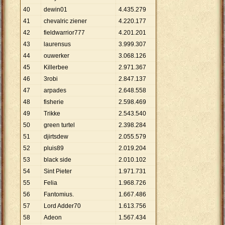
40
dewin01
4
.
435
.
279
41
chevalric ziener
4
.
220
.
177
42
fieldwarrior777
4
.
201
.
201
43
laurensus
3
.
999
.
307
44
ouwerker
3
.
068
.
126
45
Killerbee
2
.
971
.
367
46
3robi
2
.
847
.
137
47
arpades
2
.
648
.
558
48
fisherie
2
.
598
.
469
49
Trikke
2
.
543
.
540
50
green turtel
2
.
398
.
284
51
djirtsdew
2
.
055
.
579
52
pluis89
2
.
019
.
204
53
black side
2
.
010
.
102
54
Sint Pieter
1
.
971
.
731
55
Felia
1
.
968
.
726
56
Fantomius.
1
.
667
.
486
57
Lord Adder70
1
.
613
.
756
58
Adeon
1
.
567
.
434