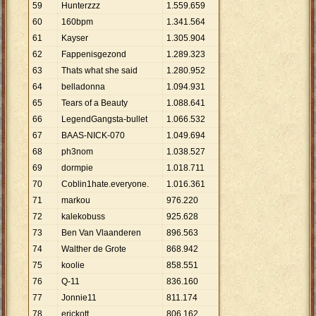
59
Hunterzzz
1
.
559
.
659
60
160bpm
1
.
341
.
564
61
Kayser
1
.
305
.
904
62
Fappenisgezond
1
.
289
.
323
63
Thats what she said
1
.
280
.
952
64
belladonna
1
.
094
.
931
65
Tears of a Beauty
1
.
088
.
641
66
LegendGangsta-bullet
1
.
066
.
532
67
BAAS-NICK-070
1
.
049
.
694
68
ph3nom
1
.
038
.
527
69
dormpie
1
.
018
.
711
70
Coblin1hate.everyone.
1
.
016
.
361
71
markou
976
.
220
72
kalekobuss
925
.
628
73
Ben Van Vlaanderen
896
.
563
74
Walther de Grote
868
.
942
75
koolie
858
.
551
76
Q-11
836
.
160
77
Jonnie11
811
.
174
78
erickott
806
.
162