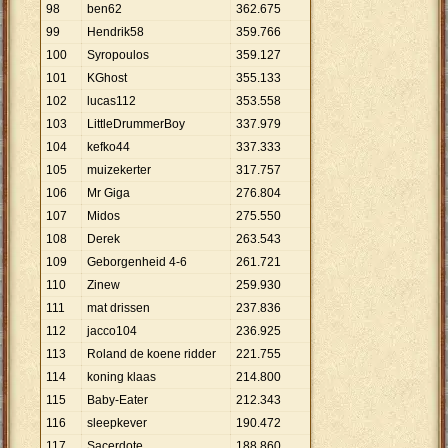
98
ben62
362
.
675
99
Hendrik58
359
.
766
100
Syropoulos
359
.
127
101
KGhost
355
.
133
102
lucas112
353
.
558
103
LittleDrummerBoy
337
.
979
104
kefko44
337
.
333
105
muizekerter
317
.
757
106
Mr Giga
276
.
804
107
Midos
275
.
550
108
Derek
263
.
543
109
Geborgenheid 4-6
261
.
721
110
Zinew
259
.
930
111
mat drissen
237
.
836
112
jacco104
236
.
925
113
Roland de koene ridder
221
.
755
114
koning klaas
214
.
800
115
Baby-Eater
212
.
343
116
sleepkever
190
.
472
117
Sacerdote
188
.
860