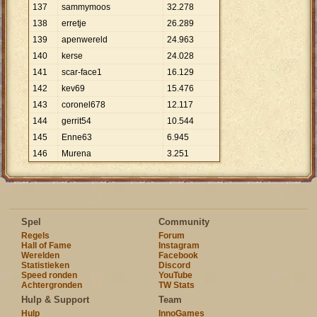
137
sammymoos
32
.
278
138
erretje
26
.
289
139
apenwereld
24
.
963
140
kerse
24
.
028
141
scar-face1
16
.
129
142
kev69
15
.
476
143
coronel678
12
.
117
144
gerrit54
10
.
544
145
Enne63
6
.
945
146
Murena
3
.
251
Spel
Community
Regels
Forum
Hall of Fame
Instagram
Werelden
Facebook
Statistieken
Discord
Speed ronden
YouTube
Achtergronden
TW Stats
Hulp & Support
Team
Hulp
InnoGames