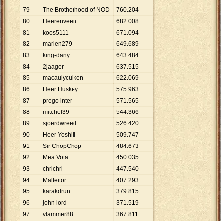
79
The Brotherhood of NOD
760
.
204
80
Heerenveen
682
.
008
81
koos5111
671
.
094
82
marien279
649
.
689
83
king-dany
643
.
484
84
2jaager
637
.
515
85
macaulyculken
622
.
069
86
Heer Huskey
575
.
963
87
prego inter
571
.
565
88
mitchel39
544
.
366
89
sjoerdwreed.
526
.
420
90
Heer Yoshiii
509
.
747
91
Sir ChopChop
484
.
673
92
Mea Vota
450
.
035
93
chrichri
447
.
540
94
Malfeitor
407
.
293
95
karakdrun
379
.
815
96
john lord
371
.
519
97
vlammer88
367
.
811