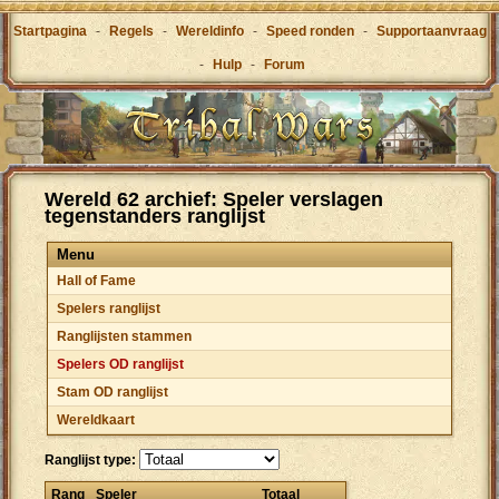
Startpagina
-
Regels
-
Wereldinfo
-
Speed ronden
-
Supportaanvraag
-
Hulp
-
Forum
Wereld 62 archief: Speler verslagen
tegenstanders ranglijst
Menu
Hall of Fame
Spelers ranglijst
Ranglijsten stammen
Spelers OD ranglijst
Stam OD ranglijst
Wereldkaart
Ranglijst type:
Rang
Speler
Totaal