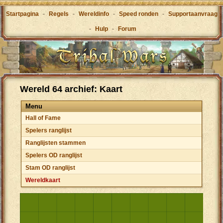
Startpagina
-
Regels
-
Wereldinfo
-
Speed ronden
-
Supportaanvraag
-
Hulp
-
Forum
Wereld 64 archief: Kaart
Menu
Hall of Fame
Spelers ranglijst
Ranglijsten stammen
Spelers OD ranglijst
Stam OD ranglijst
Wereldkaart