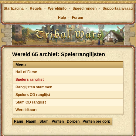
Startpagina
-
Regels
-
Wereldinfo
-
Speed ronden
-
Supportaanvraag
-
Hulp
-
Forum
Wereld 65 archief: Spelerranglijsten
Menu
Hall of Fame
Spelers ranglijst
Ranglijsten stammen
Spelers OD ranglijst
Stam OD ranglijst
Wereldkaart
Rang
Naam
Stam
Punten
Dorpen
Punten per dorp