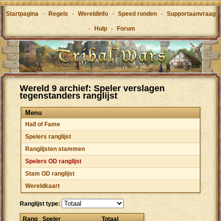
Startpagina
-
Regels
-
Wereldinfo
-
Speed ronden
-
Supportaanvraag
-
Hulp
-
Forum
Wereld 9 archief: Speler verslagen
tegenstanders ranglijst
Menu
Hall of Fame
Spelers ranglijst
Ranglijsten stammen
Spelers OD ranglijst
Stam OD ranglijst
Wereldkaart
Ranglijst type:
Rang
Speler
Totaal