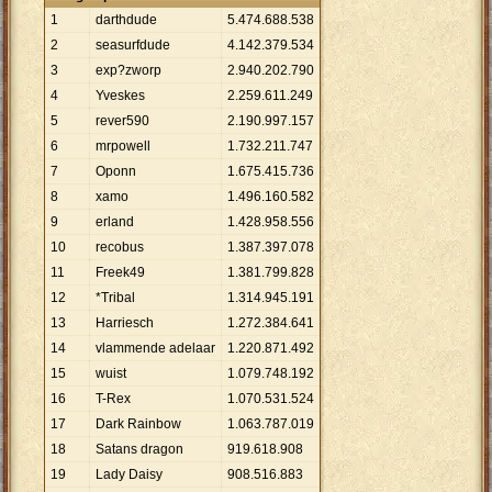
1
darthdude
5
.
474
.
688
.
538
2
seasurfdude
4
.
142
.
379
.
534
3
exp?zworp
2
.
940
.
202
.
790
4
Yveskes
2
.
259
.
611
.
249
5
rever590
2
.
190
.
997
.
157
6
mrpowell
1
.
732
.
211
.
747
7
Oponn
1
.
675
.
415
.
736
8
xamo
1
.
496
.
160
.
582
9
erland
1
.
428
.
958
.
556
10
recobus
1
.
387
.
397
.
078
11
Freek49
1
.
381
.
799
.
828
12
*Tribal
1
.
314
.
945
.
191
13
Harriesch
1
.
272
.
384
.
641
14
vlammende adelaar
1
.
220
.
871
.
492
15
wuist
1
.
079
.
748
.
192
16
T-Rex
1
.
070
.
531
.
524
17
Dark Rainbow
1
.
063
.
787
.
019
18
Satans dragon
919
.
618
.
908
19
Lady Daisy
908
.
516
.
883