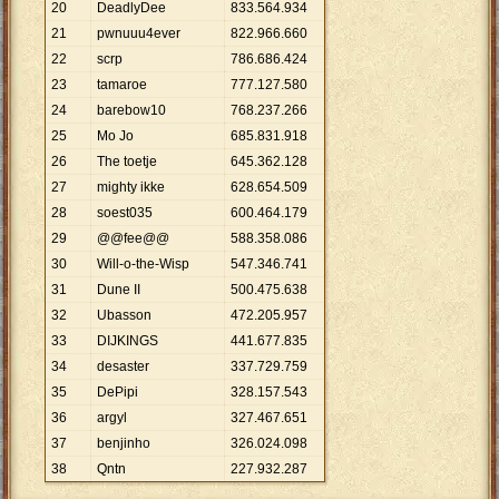
20
DeadlyDee
833
.
564
.
934
21
pwnuuu4ever
822
.
966
.
660
22
scrp
786
.
686
.
424
23
tamaroe
777
.
127
.
580
24
barebow10
768
.
237
.
266
25
Mo Jo
685
.
831
.
918
26
The toetje
645
.
362
.
128
27
mighty ikke
628
.
654
.
509
28
soest035
600
.
464
.
179
29
@@fee@@
588
.
358
.
086
30
Will-o-the-Wisp
547
.
346
.
741
31
Dune II
500
.
475
.
638
32
Ubasson
472
.
205
.
957
33
DIJKINGS
441
.
677
.
835
34
desaster
337
.
729
.
759
35
DePipi
328
.
157
.
543
36
argyl
327
.
467
.
651
37
benjinho
326
.
024
.
098
38
Qntn
227
.
932
.
287