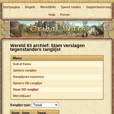
Startpagina
-
Regels
-
Wereldinfo
-
Speed ronden
-
Supportaanvraag
-
Hulp
-
Forum
Wereld 93 archief: Stam verslagen
tegenstanders ranglijst
Menu
Hall of Fame
Spelers ranglijst
Ranglijsten stammen
Spelers OD ranglijst
Stam OD ranglijst
Wereldkaart
Ranglijst type:
Rang
Stam
Totaal