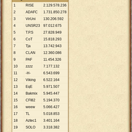
1
RISE
2
.
129
.
578
.
236
2
ADAFC
1
.
731
.
850
.
278
3
VirUni
130
.
206
.
592
4
UNSR23
97
.
012
.
675
5
T.P.S
27
.
828
.
949
6
CoT
15
.
818
.
293
7
Tja
13
.
742
.
943
8
CLAN
12
.
360
.
086
9
PAF
11
.
454
.
326
10
zzzz
7
.
177
.
132
11
-H-
6
.
543
.
699
12
Viking
6
.
522
.
164
13
EqE
5
.
971
.
507
14
Bakmix
5
.
945
.
447
15
CFI82
5
.
194
.
370
16
weew
5
.
066
.
427
17
TL
5
.
018
.
853
18
Aztec1
3
.
401
.
164
19
SOLO
3
.
318
.
382