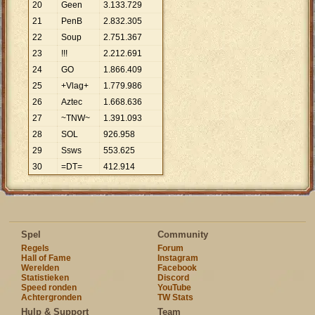
20
Geen
3
.
133
.
729
21
PenB
2
.
832
.
305
22
Soup
2
.
751
.
367
23
!!!
2
.
212
.
691
24
GO
1
.
866
.
409
25
+Vlag+
1
.
779
.
986
26
Aztec
1
.
668
.
636
27
~TNW~
1
.
391
.
093
28
SOL
926
.
958
29
Ssws
553
.
625
30
=DT=
412
.
914
Spel
Community
Regels
Forum
Hall of Fame
Instagram
Werelden
Facebook
Statistieken
Discord
Speed ronden
YouTube
Achtergronden
TW Stats
Hulp & Support
Team