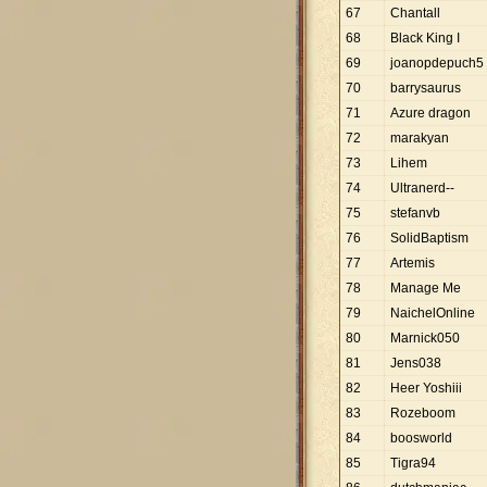
67
Chantall
68
Black King I
69
joanopdepuch5
70
barrysaurus
71
Azure dragon
72
marakyan
73
Lihem
74
Ultranerd--
75
stefanvb
76
SolidBaptism
77
Artemis
78
Manage Me
79
NaichelOnline
80
Marnick050
81
Jens038
82
Heer Yoshiii
83
Rozeboom
84
boosworld
85
Tigra94