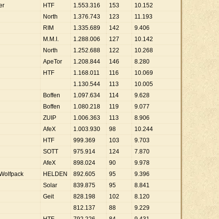
er
HTF
1
.
553
.
316
153
10
.
152
North
1
.
376
.
743
123
11
.
193
RIM
1
.
335
.
689
142
9
.
406
M.M.I.
1
.
288
.
006
127
10
.
142
North
1
.
252
.
688
122
10
.
268
ApeTor
1
.
208
.
844
146
8
.
280
HTF
1
.
168
.
011
116
10
.
069
1
.
130
.
544
113
10
.
005
Boffen
1
.
097
.
634
114
9
.
628
Boffen
1
.
080
.
218
119
9
.
077
ZUIP
1
.
006
.
363
113
8
.
906
AfeX
1
.
003
.
930
98
10
.
244
HTF
999
.
369
103
9
.
703
SOTT
975
.
914
124
7
.
870
AfeX
898
.
024
90
9
.
978
Wolfpack
HELDEN
892
.
605
95
9
.
396
Solar
839
.
875
95
8
.
841
Geit
828
.
198
102
8
.
120
812
.
137
88
9
.
229