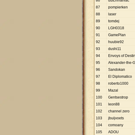
86
dutchmaniac
87
pompierken
88
laser
89
tomdej
90
LGH0318
91
GamePlan
92
huubie92
93
dushi11
94
Envoys of Desti
95
Alexander-the-G
96
Sandokan
97
El Diplomatico
98
roberto1000
99
Mazal
100
Gentsestrop
101
leon88
102
channel zero
103
jbuijvoets
104
comoany
105
ADOU