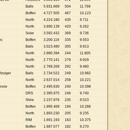
Balls
5
.
931
.
669
504
11
.
769
Boffen
4
.
727
.
505
467
10
.
123
North
4
.
224
.
180
435
9
.
711
North
3
.
890
.
139
420
9
.
262
Solar
3
.
592
.
432
369
9
.
736
us
Boffen
3
.
200
.
119
335
9
.
553
Balls
3
.
023
.
480
305
9
.
913
North
2
.
880
.
394
244
11
.
805
North
2
.
770
.
141
279
9
.
929
North
2
.
768
.
269
292
9
.
480
fzuiger
Balls
2
.
734
.
522
249
10
.
982
North
2
.
637
.
014
258
10
.
221
evoe
Boffen
2
.
495
.
630
240
10
.
398
DRS
2
.
395
.
975
246
9
.
740
Shire
2
.
237
.
876
235
9
.
523
Boffen
1
.
995
.
469
194
10
.
286
North
1
.
893
.
230
205
9
.
235
RIM
1
.
691
.
193
163
10
.
375
Boffen
1
.
687
.
077
182
9
.
270