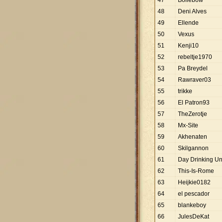
47
Bollebow
48
Deni Alves
49
Ellende
50
Vexus
51
Kenji10
52
rebeltje1970
53
Pa Breydel
54
Rawraver03
55
trikke
56
El Patron93
57
TheZerotje
58
Mx-Site
59
Akhenaten
60
Skilgannon
61
Day Drinking Un
62
This-Is-Rome
63
Heijkie0182
64
el pescador
65
blankeboy
66
JulesDeKat