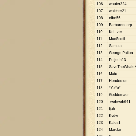
106
wouter324
107
watcher21
108
elbe55
109
Barbarendorp
110
Kei--zer
111
MacScotti
112
Samutai
113
George Patton
114
Potjeuh13
115
SaveTheWhale
116
Maio
117
Henderson
118
*YoYo*
119
Goddemaer
120
-wohwoh641-
121
tjah
122
Kvdw
123
Kales1
124
Marclar