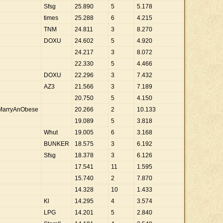
Sfsg
25
.
890
5
5
.
178
times
25
.
288
6
4
.
215
TNM
24
.
811
3
8
.
270
DOXU
24
.
602
5
4
.
920
24
.
217
3
8
.
072
22
.
330
5
4
.
466
DOXU
22
.
296
3
7
.
432
AZ3
21
.
566
3
7
.
189
20
.
750
5
4
.
150
MarryAnObese
20
.
266
2
10
.
133
19
.
089
5
3
.
818
Whut
19
.
005
6
3
.
168
BUNKER
18
.
575
3
6
.
192
Sfsg
18
.
378
3
6
.
126
17
.
541
11
1
.
595
15
.
740
2
7
.
870
14
.
328
10
1
.
433
Kl
14
.
295
4
3
.
574
LPG
14
.
201
5
2
.
840