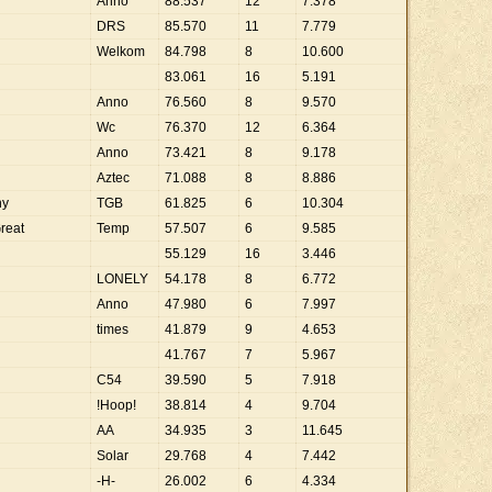
Anno
88
.
537
12
7
.
378
DRS
85
.
570
11
7
.
779
Welkom
84
.
798
8
10
.
600
83
.
061
16
5
.
191
Anno
76
.
560
8
9
.
570
Wc
76
.
370
12
6
.
364
Anno
73
.
421
8
9
.
178
Aztec
71
.
088
8
8
.
886
ny
TGB
61
.
825
6
10
.
304
reat
Temp
57
.
507
6
9
.
585
55
.
129
16
3
.
446
LONELY
54
.
178
8
6
.
772
Anno
47
.
980
6
7
.
997
times
41
.
879
9
4
.
653
41
.
767
7
5
.
967
C54
39
.
590
5
7
.
918
!Hoop!
38
.
814
4
9
.
704
AA
34
.
935
3
11
.
645
Solar
29
.
768
4
7
.
442
-H-
26
.
002
6
4
.
334