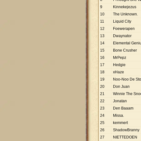
9
Kinnekejezus
10
The Unknown.
11
Liquid City
12
Foewerapen
13
Dwaynator
14
Elemental Geni
15
Bone Crusher
16
MrPepz
17
Hedgie
18
xHaze
19
Noo-Noo De Sto
20
Don Juan
21
Winnie The Sno
22
Jonatan
23
Den Baaam
24
Missa.
25
kemmert
26
ShadowBranny
27
NIETTEDOEN