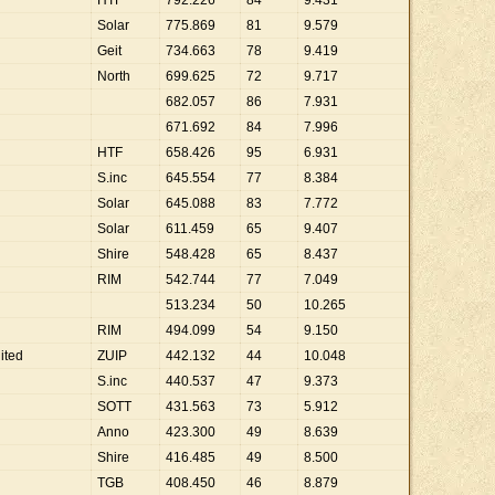
HTF
792
.
226
84
9
.
431
Solar
775
.
869
81
9
.
579
Geit
734
.
663
78
9
.
419
North
699
.
625
72
9
.
717
682
.
057
86
7
.
931
671
.
692
84
7
.
996
HTF
658
.
426
95
6
.
931
S.inc
645
.
554
77
8
.
384
Solar
645
.
088
83
7
.
772
Solar
611
.
459
65
9
.
407
Shire
548
.
428
65
8
.
437
RIM
542
.
744
77
7
.
049
513
.
234
50
10
.
265
RIM
494
.
099
54
9
.
150
ited
ZUIP
442
.
132
44
10
.
048
S.inc
440
.
537
47
9
.
373
SOTT
431
.
563
73
5
.
912
Anno
423
.
300
49
8
.
639
Shire
416
.
485
49
8
.
500
TGB
408
.
450
46
8
.
879