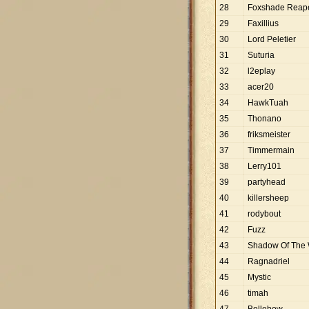
28
Foxshade Reap
29
Faxillius
30
Lord Peletier
31
Suturia
32
l2eplay
33
acer20
34
HawkTuah
35
Thonano
36
friksmeister
37
Timmermain
38
Lerry101
39
partyhead
40
killersheep
41
rodybout
42
Fuzz
43
Shadow Of The 
44
Ragnadriel
45
Mystic
46
timah