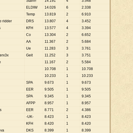
Stam!!
14
.
191
4
3
.
548
ELDIW
14
.
026
6
2
.
338
Temp
13
.
819
2
6
.
910
 ridder
DRS
13
.
807
4
3
.
452
s
KFH
13
.
577
4
3
.
394
Co
13
.
304
2
6
.
652
AA
11
.
367
2
5
.
684
Ue
11
.
283
3
3
.
761
erx3x
Geit
11
.
252
3
3
.
751
e
11
.
167
2
5
.
584
10
.
708
1
10
.
708
10
.
233
1
10
.
233
SPA
9
.
673
1
9
.
673
EER
9
.
505
1
9
.
505
SPA
9
.
345
1
9
.
345
AFPP
8
.
957
1
8
.
957
s
EER
8
.
771
2
4
.
386
-UK-
8
.
423
1
8
.
423
KFH
8
.
420
1
8
.
420
ova
DKS
8
.
399
1
8
.
399