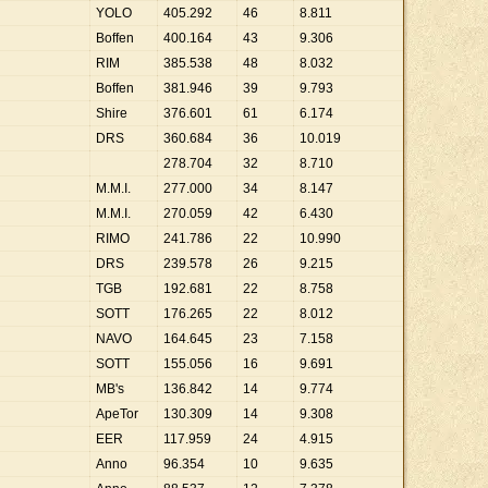
YOLO
405
.
292
46
8
.
811
Boffen
400
.
164
43
9
.
306
RIM
385
.
538
48
8
.
032
Boffen
381
.
946
39
9
.
793
Shire
376
.
601
61
6
.
174
DRS
360
.
684
36
10
.
019
278
.
704
32
8
.
710
M.M.I.
277
.
000
34
8
.
147
M.M.I.
270
.
059
42
6
.
430
RIMO
241
.
786
22
10
.
990
DRS
239
.
578
26
9
.
215
TGB
192
.
681
22
8
.
758
SOTT
176
.
265
22
8
.
012
NAVO
164
.
645
23
7
.
158
SOTT
155
.
056
16
9
.
691
MB's
136
.
842
14
9
.
774
ApeTor
130
.
309
14
9
.
308
EER
117
.
959
24
4
.
915
Anno
96
.
354
10
9
.
635