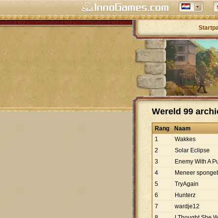
Startp
Wereld 99 archie
Rang
Naam
1
Wakkes
2
Solar Eclipse
3
Enemy With A P
4
Meneer sponge
5
TryAgain
6
Hunterz
7
wardje12
8
I Thought She 