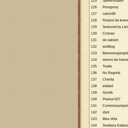
125
Spelersnaam
126
Penspony
127
calvin96
128
Roland de koene
129
Seduced by Lie
130
Crolvax
131
de saksen
132
wolfdog
133
Ikbeneengangst
134
menno ter hoev
135
Toetie
136
No Regrets
137
Chenta
138
elaked
139
Xeroth
140
Peanut 007
141
Commissarispol
142
idiot
143
Mea Vota
144
Svetlana Katan