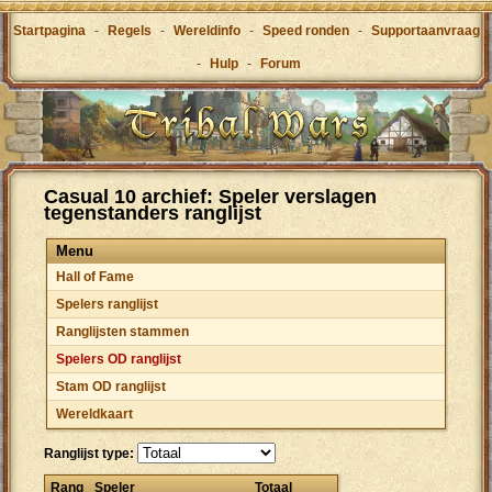
Startpagina
-
Regels
-
Wereldinfo
-
Speed ronden
-
Supportaanvraag
-
Hulp
-
Forum
Casual 10 archief: Speler verslagen
tegenstanders ranglijst
Menu
Hall of Fame
Spelers ranglijst
Ranglijsten stammen
Spelers OD ranglijst
Stam OD ranglijst
Wereldkaart
Ranglijst type:
Rang
Speler
Totaal