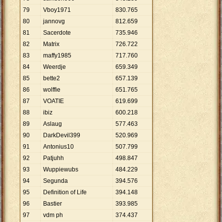
79
Vboy1971
830
.
765
80
jannovg
812
.
659
81
Sacerdote
735
.
946
82
Matrix
726
.
722
83
maffy1985
717
.
760
84
Weerdje
659
.
349
85
bette2
657
.
139
86
wolffie
651
.
765
87
VOATIE
619
.
699
88
ibiz
600
.
218
89
Aslaug
577
.
463
90
DarkDevil399
520
.
969
91
Antonius10
507
.
799
92
Patjuhh
498
.
847
93
Wuppiewubs
484
.
229
94
Segunda
394
.
576
95
Definition of Life
394
.
148
96
Bastier
393
.
985
97
vdm ph
374
.
437