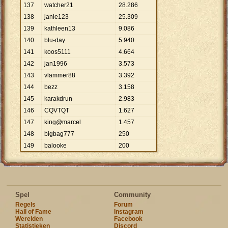
137
watcher21
28
.
286
138
janie123
25
.
309
139
kathleen13
9
.
086
140
blu-day
5
.
940
141
koos5111
4
.
664
142
jan1996
3
.
573
143
vlammer88
3
.
392
144
bezz
3
.
158
145
karakdrun
2
.
983
146
CQVTQT
1
.
627
147
king@marcel
1
.
457
148
bigbag777
250
149
balooke
200
Spel
Community
Regels
Forum
Hall of Fame
Instagram
Werelden
Facebook
Statistieken
Discord