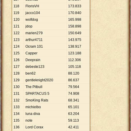
118
FlorisVH
173
.
833
119
jacco104
170
.
840
120
wolfdog
165
.
998
121
jdop
158
.
898
122
marien279
150
.
649
123
arthur4711
143
.
975
124
Ocram 101
138
.
917
125
Capper
123
.
188
126
Deeprain
112
.
306
127
debeste123
105
.
118
128
ben62
88
.
120
129
gentleknight2020
86
.
637
130
The Pitbull
79
.
564
131
SPARTACUS 5
74
.
908
132
SmoKing Rats
68
.
341
133
michielbo
65
.
101
134
luna diva
63
.
204
135
note
59
.
113
136
Lord Corax
42
.
411