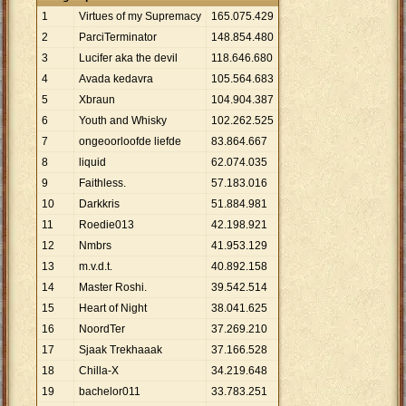
1
Virtues of my Supremacy
165
.
075
.
429
2
ParciTerminator
148
.
854
.
480
3
Lucifer aka the devil
118
.
646
.
680
4
Avada kedavra
105
.
564
.
683
5
Xbraun
104
.
904
.
387
6
Youth and Whisky
102
.
262
.
525
7
ongeoorloofde liefde
83
.
864
.
667
8
liquid
62
.
074
.
035
9
Faithless.
57
.
183
.
016
10
Darkkris
51
.
884
.
981
11
Roedie013
42
.
198
.
921
12
Nmbrs
41
.
953
.
129
13
m.v.d.t.
40
.
892
.
158
14
Master Roshi.
39
.
542
.
514
15
Heart of Night
38
.
041
.
625
16
NoordTer
37
.
269
.
210
17
Sjaak Trekhaaak
37
.
166
.
528
18
Chilla-X
34
.
219
.
648
19
bachelor011
33
.
783
.
251