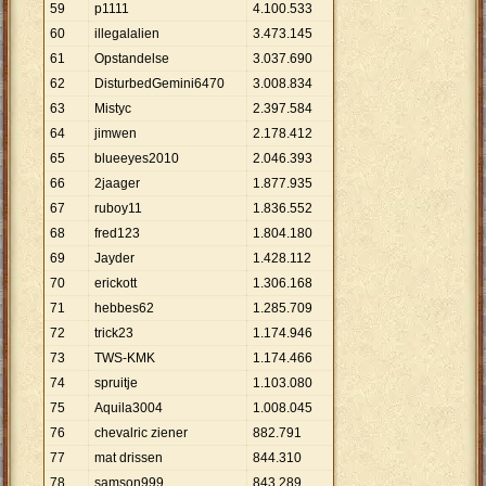
59
p1111
4
.
100
.
533
60
illegalalien
3
.
473
.
145
61
Opstandelse
3
.
037
.
690
62
DisturbedGemini6470
3
.
008
.
834
63
Mistyc
2
.
397
.
584
64
jimwen
2
.
178
.
412
65
blueeyes2010
2
.
046
.
393
66
2jaager
1
.
877
.
935
67
ruboy11
1
.
836
.
552
68
fred123
1
.
804
.
180
69
Jayder
1
.
428
.
112
70
erickott
1
.
306
.
168
71
hebbes62
1
.
285
.
709
72
trick23
1
.
174
.
946
73
TWS-KMK
1
.
174
.
466
74
spruitje
1
.
103
.
080
75
Aquila3004
1
.
008
.
045
76
chevalric ziener
882
.
791
77
mat drissen
844
.
310
78
samson999
843
.
289