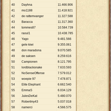
40
Dayhna
11
.
466
.
906
41
mo1188
11
.
418
.
921
42
de rattemvanger
11
.
327
.
588
43
Baracca
11
.
317
.
360
44
tommes87
10
.
584
.
739
45
raoul1
10
.
438
.
785
46
Yago
9
.
481
.
566
47
gele kiwi
9
.
355
.
061
48
don maradona
9
.
070
.
585
49
de saksen
8
.
259
.
616
50
Campionen
8
.
121
.
795
51
lordblacksnake
7
.
633
.
593
52
NoSenseOffense
7
.
579
.
012
53
woepie 97
7
.
478
.
871
54
Elite Elephant
6
.
662
.
540
55
EmmaS
6
.
034
.
129
56
JulesDeKat
5
.
480
.
070
57
Robertmy43
5
.
037
.
018
58
namerci
4
.
566
.
575