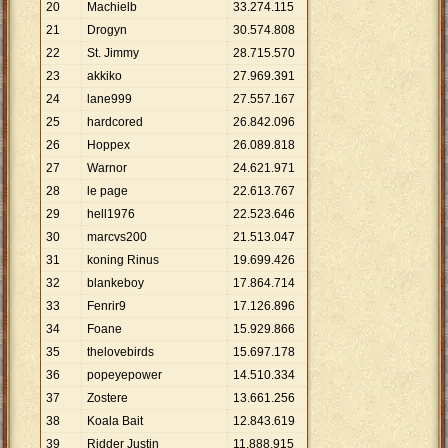
20
Machielb
33
.
274
.
115
21
Drogyn
30
.
574
.
808
22
St. Jimmy
28
.
715
.
570
23
akkiko
27
.
969
.
391
24
lane999
27
.
557
.
167
25
hardcored
26
.
842
.
096
26
Hoppex
26
.
089
.
818
27
Warnor
24
.
621
.
971
28
le page
22
.
613
.
767
29
hell1976
22
.
523
.
646
30
marcvs200
21
.
513
.
047
31
koning Rinus
19
.
699
.
426
32
blankeboy
17
.
864
.
714
33
Fenrir9
17
.
126
.
896
34
Foane
15
.
929
.
866
35
thelovebirds
15
.
697
.
178
36
popeyepower
14
.
510
.
334
37
Zostere
13
.
661
.
256
38
Koala Bait
12
.
843
.
619
39
Ridder Justin
11
.
888
.
915