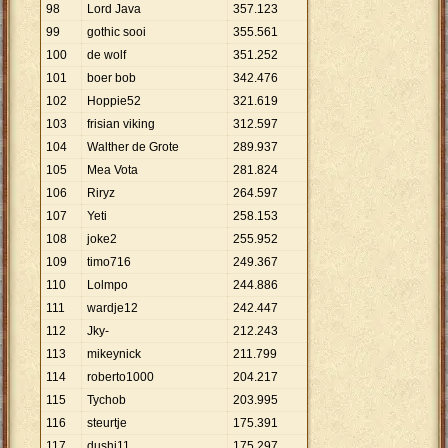
98
Lord Java
357
.
123
99
gothic sooi
355
.
561
100
de wolf
351
.
252
101
boer bob
342
.
476
102
Hoppie52
321
.
619
103
frisian viking
312
.
597
104
Walther de Grote
289
.
937
105
Mea Vota
281
.
824
106
Riryz
264
.
597
107
Yeti
258
.
153
108
joke2
255
.
952
109
timo716
249
.
367
110
Lolmpo
244
.
886
111
wardje12
242
.
447
112
Jky-
212
.
243
113
mikeynick
211
.
799
114
roberto1000
204
.
217
115
Tychob
203
.
995
116
steurtje
175
.
391
117
dushi11
175
.
297