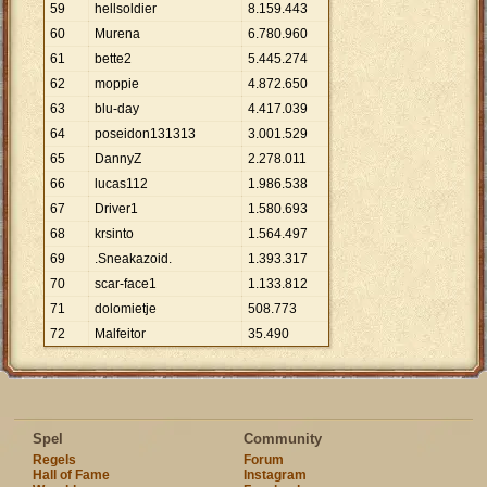
59
hellsoldier
8
.
159
.
443
60
Murena
6
.
780
.
960
61
bette2
5
.
445
.
274
62
moppie
4
.
872
.
650
63
blu-day
4
.
417
.
039
64
poseidon131313
3
.
001
.
529
65
DannyZ
2
.
278
.
011
66
lucas112
1
.
986
.
538
67
Driver1
1
.
580
.
693
68
krsinto
1
.
564
.
497
69
.Sneakazoid.
1
.
393
.
317
70
scar-face1
1
.
133
.
812
71
dolomietje
508
.
773
72
Malfeitor
35
.
490
Spel
Community
Regels
Forum
Hall of Fame
Instagram