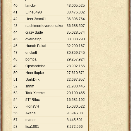
40
laricky
43
.
005
.
525
41
Eline5498
38
.
476
.
802
42
Heer 3mm01
36
.
806
.
764
43
nachtmerrieveroorzaker
36
.
688
.
507
44
crazy dude
35
.
028
.
574
45
overdetop
33
.
038
.
290
46
Hunab Pakal
32
.
290
.
167
47
erickott
30
.
359
.
745
48
bompa
29
.
257
.
924
49
Opstandelse
28
.
902
.
166
50
Heer flupke
27
.
610
.
871
51
DarkDirk
22
.
697
.
957
52
snnm
21
.
983
.
445
53
Tark-Xtreme
20
.
100
.
465
54
5T4Rflux
16
.
581
.
192
55
FlorisVH
15
.
030
.
522
56
Axana
9
.
394
.
708
57
marter
8
.
445
.
501
58
lisa1001
8
.
272
.
596