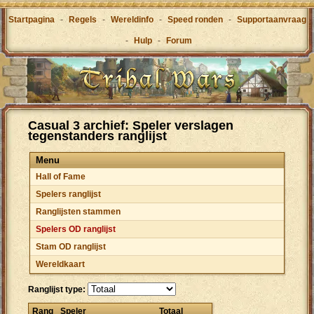
Startpagina
-
Regels
-
Wereldinfo
-
Speed ronden
-
Supportaanvraag
-
Hulp
-
Forum
Casual 3 archief: Speler verslagen
tegenstanders ranglijst
Menu
Hall of Fame
Spelers ranglijst
Ranglijsten stammen
Spelers OD ranglijst
Stam OD ranglijst
Wereldkaart
Ranglijst type:
Rang
Speler
Totaal