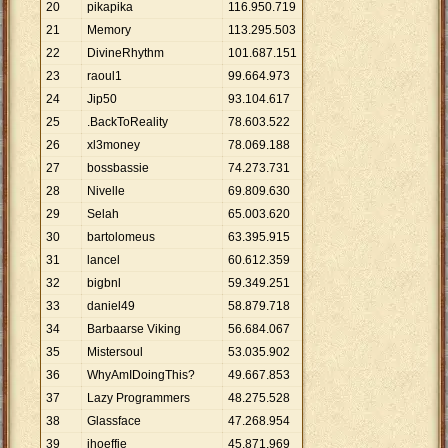
20
pikapika
116
.
950
.
719
21
Memory
113
.
295
.
503
22
DivineRhythm
101
.
687
.
151
23
raoul1
99
.
664
.
973
24
Jip50
93
.
104
.
617
25
.BackToReality
78
.
603
.
522
26
xl3money
78
.
069
.
188
27
bossbassie
74
.
273
.
731
28
Nivelle
69
.
809
.
630
29
Selah
65
.
003
.
620
30
bartolomeus
63
.
395
.
915
31
lancel
60
.
612
.
359
32
bigbnl
59
.
349
.
251
33
daniel49
58
.
879
.
718
34
Barbaarse Viking
56
.
684
.
067
35
Mistersoul
53
.
035
.
902
36
WhyAmIDoingThis?
49
.
667
.
853
37
Lazy Programmers
48
.
275
.
528
38
Glassface
47
.
268
.
954
39
jhoeffie
45
.
871
.
969