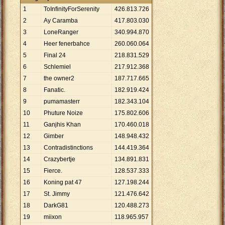
1
ToInfinityForSerenity
426
.
813
.
726
2
Ay Caramba
417
.
803
.
030
3
LoneRanger
340
.
994
.
870
4
Heer fenerbahce
260
.
060
.
064
5
Final 24
218
.
831
.
529
6
Schlemiel
217
.
912
.
368
7
the owner2
187
.
717
.
665
8
Fanatic.
182
.
919
.
424
9
pumamasterr
182
.
343
.
104
10
Phuture Noize
175
.
802
.
606
11
Ganjhis Khan
170
.
460
.
018
12
Gimber
148
.
948
.
432
13
Contradistinctions
144
.
419
.
364
14
Crazybertje
134
.
891
.
831
15
Fierce.
128
.
537
.
333
16
Koning pat 47
127
.
198
.
244
17
St. Jimmy
121
.
476
.
642
18
DarkG81
120
.
488
.
273
19
miixon
118
.
965
.
957