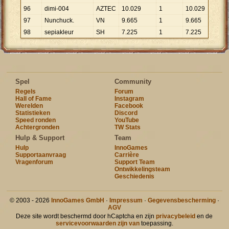
96
dimi-004
AZTEC
10
.
029
1
10
.
029
97
Nunchuck.
VN
9
.
665
1
9
.
665
98
sepiakleur
SH
7
.
225
1
7
.
225
Spel
Community
Regels
Forum
Hall of Fame
Instagram
Werelden
Facebook
Statistieken
Discord
Speed ronden
YouTube
Achtergronden
TW Stats
Hulp & Support
Team
Hulp
InnoGames
Supportaanvraag
Carrière
Vragenforum
Support Team
Ontwikkelingsteam
Geschiedenis
© 2003 - 2026
InnoGames GmbH
·
Impressum
·
Gegevensbescherming
·
AGV
Deze site wordt beschermd door hCaptcha en zijn
privacybeleid
en de
servicevoorwaarden zijn van
toepassing.