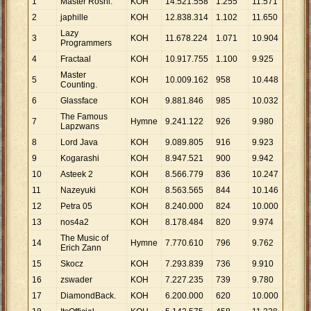
1
Master Roshi.
KOH
14
.
521
.
558
1
.
255
11
.
571
2
japhille
KOH
12
.
838
.
314
1
.
102
11
.
650
Lazy
3
KOH
11
.
678
.
224
1
.
071
10
.
904
Programmers
4
Fractaal
KOH
10
.
917
.
755
1
.
100
9
.
925
Master
5
KOH
10
.
009
.
162
958
10
.
448
Counting.
6
Glassface
KOH
9
.
881
.
846
985
10
.
032
The Famous
7
Hymne
9
.
241
.
122
926
9
.
980
Lapzwans
8
Lord Java
KOH
9
.
089
.
805
916
9
.
923
9
Kogarashi
KOH
8
.
947
.
521
900
9
.
942
10
Asteek 2
KOH
8
.
566
.
779
836
10
.
247
11
Nazeyuki
KOH
8
.
563
.
565
844
10
.
146
12
Petra 05
KOH
8
.
240
.
000
824
10
.
000
13
nos4a2
KOH
8
.
178
.
484
820
9
.
974
The Music of
14
Hymne
7
.
770
.
610
796
9
.
762
Erich Zann
15
Skocz
KOH
7
.
293
.
839
736
9
.
910
16
zswader
KOH
7
.
227
.
235
739
9
.
780
17
DiamondBack.
KOH
6
.
200
.
000
620
10
.
000