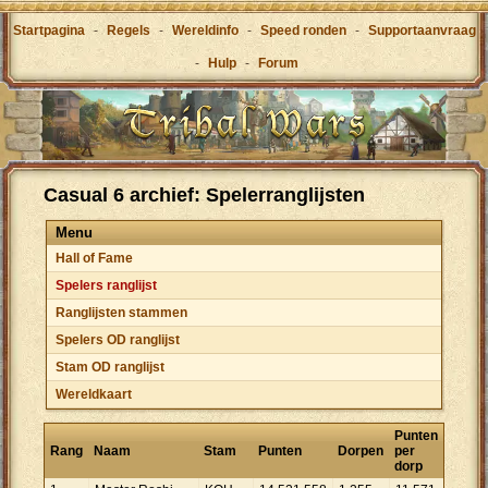
Startpagina
-
Regels
-
Wereldinfo
-
Speed ronden
-
Supportaanvraag
-
Hulp
-
Forum
Casual 6 archief: Spelerranglijsten
Menu
Hall of Fame
Spelers ranglijst
Ranglijsten stammen
Spelers OD ranglijst
Stam OD ranglijst
Wereldkaart
Punten
Rang
Naam
Stam
Punten
Dorpen
per
dorp