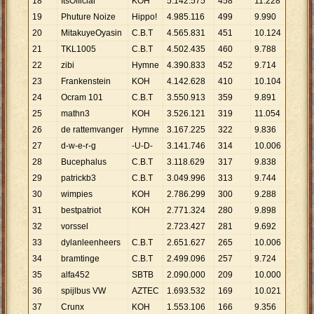
18
ItsOfficial
KOH
5
.
142
.
575
458
11
.
228
19
Phuture Noize
Hippo!
4
.
985
.
116
499
9
.
990
20
MitakuyeOyasin
C.B.T
4
.
565
.
831
451
10
.
124
21
TKL1005
C.B.T
4
.
502
.
435
460
9
.
788
22
zibi
Hymne
4
.
390
.
833
452
9
.
714
23
Frankenstein
KOH
4
.
142
.
628
410
10
.
104
24
Ocram 101
C.B.T
3
.
550
.
913
359
9
.
891
25
mathn3
KOH
3
.
526
.
121
319
11
.
054
26
de rattemvanger
Hymne
3
.
167
.
225
322
9
.
836
27
d-w-e-r-g
-U-D-
3
.
141
.
746
314
10
.
006
28
Bucephalus
C.B.T
3
.
118
.
629
317
9
.
838
29
patrickb3
C.B.T
3
.
049
.
996
313
9
.
744
30
wimpies
KOH
2
.
786
.
299
300
9
.
288
31
bestpatriot
KOH
2
.
771
.
324
280
9
.
898
32
vorssel
2
.
723
.
427
281
9
.
692
33
dylanleenheers
C.B.T
2
.
651
.
627
265
10
.
006
34
bramtinge
C.B.T
2
.
499
.
096
257
9
.
724
35
alfa452
SBTB
2
.
090
.
000
209
10
.
000
36
spijlbus VW
AZTEC
1
.
693
.
532
169
10
.
021
37
Crunx
KOH
1
.
553
.
106
166
9
.
356