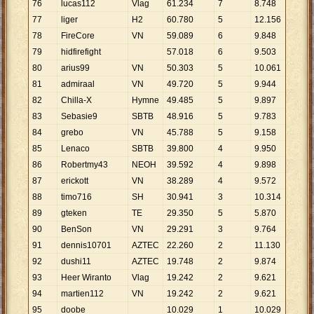
76
lucas112
Vlag
61
.
234
7
8
.
748
77
liger
H2
60
.
780
5
12
.
156
78
FireCore
VN
59
.
089
6
9
.
848
79
hidfirefight
57
.
018
6
9
.
503
80
arius99
VN
50
.
303
5
10
.
061
81
admiraal
VN
49
.
720
5
9
.
944
82
Chilla-X
Hymne
49
.
485
5
9
.
897
83
Sebasie9
SBTB
48
.
916
5
9
.
783
84
grebo
VN
45
.
788
5
9
.
158
85
Lenaco
SBTB
39
.
800
4
9
.
950
86
Robertmy43
NEOH
39
.
592
4
9
.
898
87
erickott
VN
38
.
289
4
9
.
572
88
timo716
SH
30
.
941
3
10
.
314
89
gteken
TE
29
.
350
5
5
.
870
90
BenSon
VN
29
.
291
3
9
.
764
91
dennis10701
AZTEC
22
.
260
2
11
.
130
92
dushi11
AZTEC
19
.
748
2
9
.
874
93
Heer Wiranto
Vlag
19
.
242
2
9
.
621
94
martien112
VN
19
.
242
2
9
.
621
95
doobe
10
.
029
1
10
.
029