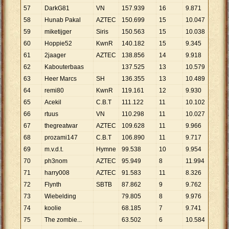
57
DarkG81
VN
157
.
939
16
9
.
871
58
Hunab Pakal
AZTEC
150
.
699
15
10
.
047
59
miketijger
Siris
150
.
563
15
10
.
038
60
Hoppie52
KwnR
140
.
182
15
9
.
345
61
2jaager
AZTEC
138
.
856
14
9
.
918
62
Kabouterbaas
137
.
525
13
10
.
579
63
Heer Marcs
SH
136
.
355
13
10
.
489
64
remi80
KwnR
119
.
161
12
9
.
930
65
Acekil
C.B.T
111
.
122
11
10
.
102
66
rtuus
VN
110
.
298
11
10
.
027
67
thegreatwar
AZTEC
109
.
628
11
9
.
966
68
prozami147
C.B.T
106
.
890
11
9
.
717
69
m.v.d.t.
Hymne
99
.
538
10
9
.
954
70
ph3nom
AZTEC
95
.
949
8
11
.
994
71
harry008
AZTEC
91
.
583
11
8
.
326
72
Flynth
SBTB
87
.
862
9
9
.
762
73
Wiebelding
79
.
805
8
9
.
976
74
koolie
68
.
185
7
9
.
741
75
The zombie...
63
.
502
6
10
.
584