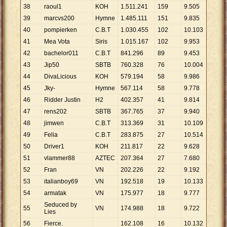
38
raoul1
KOH
1
.
511
.
241
159
9
.
505
39
marcvs200
Hymne
1
.
485
.
111
151
9
.
835
40
pompierken
C.B.T
1
.
030
.
455
102
10
.
103
41
Mea Vota
Siris
1
.
015
.
167
102
9
.
953
42
bachelor011
C.B.T
841
.
296
89
9
.
453
43
Jip50
SBTB
760
.
328
76
10
.
004
44
DivaLicious
KOH
579
.
194
58
9
.
986
45
Jky-
Hymne
567
.
114
58
9
.
778
46
Ridder Justin
H2
402
.
357
41
9
.
814
47
rens202
SBTB
367
.
765
37
9
.
940
48
jimwen
C.B.T
313
.
369
31
10
.
109
49
Felia
C.B.T
283
.
875
27
10
.
514
50
Driver1
KOH
211
.
817
22
9
.
628
51
vlammer88
AZTEC
207
.
364
27
7
.
680
52
Fran
VN
202
.
226
22
9
.
192
53
italianboy69
VN
192
.
518
19
10
.
133
54
armatak
VN
175
.
977
18
9
.
777
Seduced by
55
VN
174
.
988
18
9
.
722
Lies
56
Fierce.
162
.
108
16
10
.
132