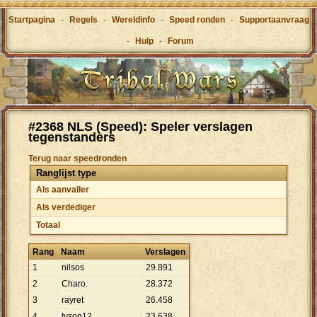
Startpagina
-
Regels
-
Wereldinfo
-
Speed ronden
-
Supportaanvraag
-
Hulp
-
Forum
#2368 NLS (Speed): Speler verslagen
tegenstanders
Terug naar speedronden
Ranglijst type
Als aanvaller
Als verdediger
Totaal
Rang
Naam
Verslagen
1
nilsos
29
.
891
2
Charo.
28
.
372
3
rayret
26
.
458
4
tyson12
23
.
638