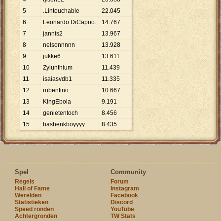
5
.Lintouchable
22
.
045
6
Leonardo DiCaprio.
14
.
767
7
jannis2
13
.
967
8
nelsonnnnn
13
.
928
9
jukke6
13
.
611
10
Zylunthium
11
.
439
11
isaiasvdb1
11
.
335
12
rubentino
10
.
667
13
KingEbola
9
.
191
14
genietentoch
8
.
456
15
bashenkboyyyy
8
.
435
Spel
Community
Regels
Forum
Hall of Fame
Instagram
Werelden
Facebook
Statistieken
Discord
Speed ronden
YouTube
Achtergronden
TW Stats