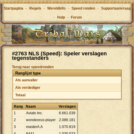
Startpagina
-
Regels
-
Wereldinfo
-
Speed ronden
-
Supportaanvraag
-
Hulp
-
Forum
#2763 NLS (Speed): Speler verslagen
tegenstanders
Terug naar speedronden
Ranglijst type
Als aanvaller
Als verdediger
Totaal
Rang
Naam
Verslagen
1
Aviato Inc.
6
.
661
.
039
2
wondeorus-player
2
.
086
.
181
3
masterA.A
1
.
070
.
819
4
8441
1
.
030
.
023