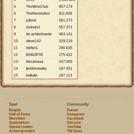
5
TheWinxClub
857
.
173
6
TheRevolution
811
.
938
7
jutlord
561
.
273
8
nickvdv1
557
.
371
9
de achterhoede
463
.
141
10
steve142
329
.
219
11
stefan1
290
.
635
12
BAMJRTB
275
.
422
13
Muramasa
247
.
005
14
tjebberwalky
187
.
451
15
kattukk
187
.
113
Spel
Community
Regels
Forum
Hall of Fame
Instagram
Werelden
Facebook
Statistieken
Discord
Speed ronden
YouTube
Achtergronden
TW Stats