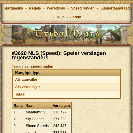
Startpagina
-
Regels
-
Wereldinfo
-
Speed ronden
-
Supportaanvraag
-
Hulp
-
Forum
#3620 NLS (Speed): Speler verslagen
tegenstanders
Terug naar speedronden
Ranglijst type
Als aanvaller
Als verdediger
Totaal
Rang
Naam
Verslagen
1
maarten9595
316
.
727
2
Sly Cooper
271
.
223
3
Simon Stokvis
243
.
447
4
lucas8
233
.
513