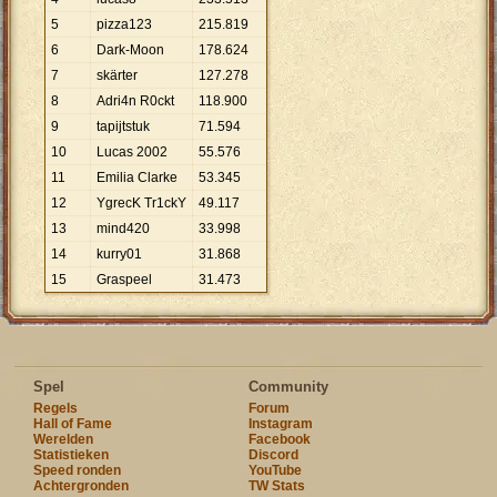
5
pizza123
215
.
819
6
Dark-Moon
178
.
624
7
skärter
127
.
278
8
Adri4n R0ckt
118
.
900
9
tapijtstuk
71
.
594
10
Lucas 2002
55
.
576
11
Emilia Clarke
53
.
345
12
YgrecK Tr1ckY
49
.
117
13
mind420
33
.
998
14
kurry01
31
.
868
15
Graspeel
31
.
473
Spel
Community
Regels
Forum
Hall of Fame
Instagram
Werelden
Facebook
Statistieken
Discord
Speed ronden
YouTube
Achtergronden
TW Stats