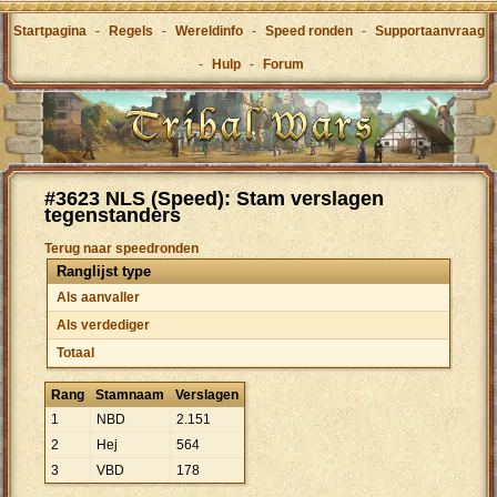
Startpagina
-
Regels
-
Wereldinfo
-
Speed ronden
-
Supportaanvraag
-
Hulp
-
Forum
#3623 NLS (Speed): Stam verslagen
tegenstanders
Terug naar speedronden
Ranglijst type
Als aanvaller
Als verdediger
Totaal
Rang
Stamnaam
Verslagen
1
NBD
2
.
151
2
Hej
564
3
VBD
178