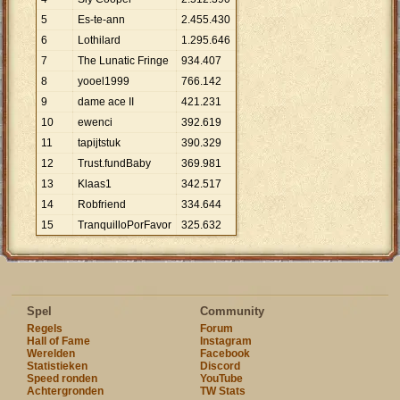
5
Es-te-ann
2
.
455
.
430
6
Lothilard
1
.
295
.
646
7
The Lunatic Fringe
934
.
407
8
yooel1999
766
.
142
9
dame ace II
421
.
231
10
ewenci
392
.
619
11
tapijtstuk
390
.
329
12
Trust.fundBaby
369
.
981
13
Klaas1
342
.
517
14
Robfriend
334
.
644
15
TranquilloPorFavor
325
.
632
Spel
Community
Regels
Forum
Hall of Fame
Instagram
Werelden
Facebook
Statistieken
Discord
Speed ronden
YouTube
Achtergronden
TW Stats