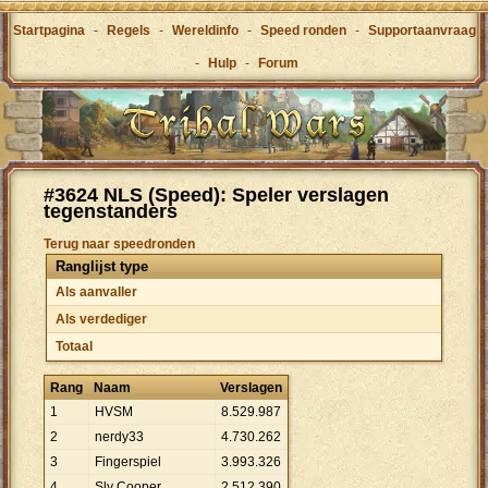
Startpagina
-
Regels
-
Wereldinfo
-
Speed ronden
-
Supportaanvraag
-
Hulp
-
Forum
#3624 NLS (Speed): Speler verslagen
tegenstanders
Terug naar speedronden
Ranglijst type
Als aanvaller
Als verdediger
Totaal
Rang
Naam
Verslagen
1
HVSM
8
.
529
.
987
2
nerdy33
4
.
730
.
262
3
Fingerspiel
3
.
993
.
326
4
Sly Cooper
2
.
512
.
390