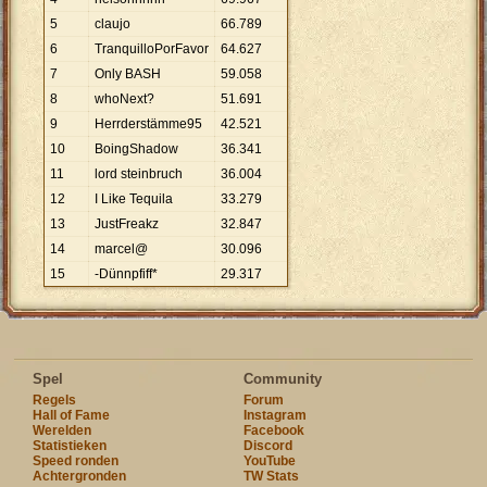
5
claujo
66
.
789
6
TranquilloPorFavor
64
.
627
7
Only BASH
59
.
058
8
whoNext?
51
.
691
9
Herrderstämme95
42
.
521
10
BoingShadow
36
.
341
11
lord steinbruch
36
.
004
12
I Like Tequila
33
.
279
13
JustFreakz
32
.
847
14
marcel@
30
.
096
15
-Dünnpfiff*
29
.
317
Spel
Community
Regels
Forum
Hall of Fame
Instagram
Werelden
Facebook
Statistieken
Discord
Speed ronden
YouTube
Achtergronden
TW Stats