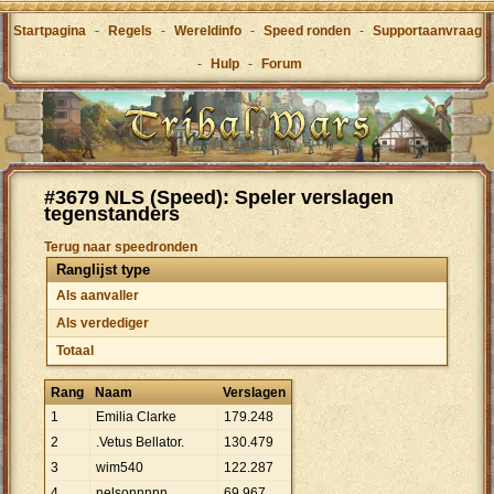
Startpagina
-
Regels
-
Wereldinfo
-
Speed ronden
-
Supportaanvraag
-
Hulp
-
Forum
#3679 NLS (Speed): Speler verslagen
tegenstanders
Terug naar speedronden
Ranglijst type
Als aanvaller
Als verdediger
Totaal
Rang
Naam
Verslagen
1
Emilia Clarke
179
.
248
2
.Vetus Bellator.
130
.
479
3
wim540
122
.
287
4
nelsonnnnn
69
.
967