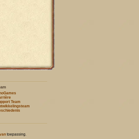
eam
nnoGames
rrière
pport Team
twikkelingsteam
schiedenis
 van
toepassing.