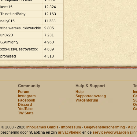
TranquilloPorFavor
15
.
897
kens15
12
.
324
Trust.fundBaby
12
.
163
nelly015
11
.
333
tribalwars=suckiewuckie
9
.
805
un0x20
7
.
231
G.Almighty
4
.
960
xxxPussyDestroyerxxx
4
.
639
promised
4
.
318
Community
Hulp & Support
T
Forum
Hulp
I
Instagram
Supportaanvraag
Ca
Facebook
Vragenforum
Su
Discord
On
YouTube
Ge
TW Stats
© 2003 - 2026
InnoGames GmbH
·
Impressum
·
Gegevensbescherming
·
AGV
t beschermd door hCaptcha en zijn
privacybeleid
en de
servicevoorwaarden zijn