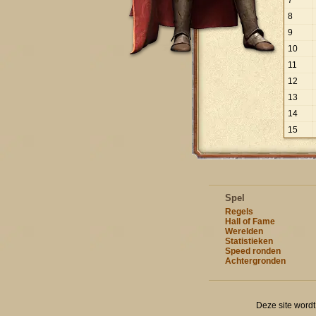
7
8
9
10
11
12
13
14
15
Spel
Regels
Hall of Fame
Werelden
Statistieken
Speed ronden
Achtergronden
Deze site word