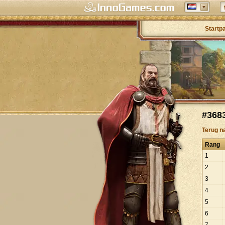
Startp
#3683
Terug n
Rang
1
2
3
4
5
6