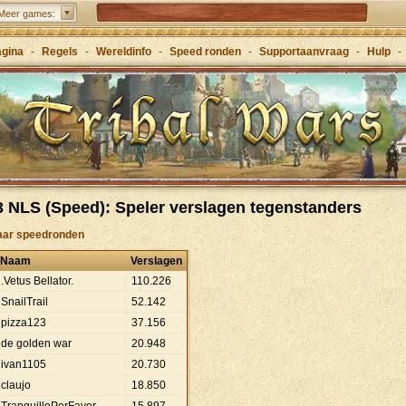
Tribal Wars 2 - opvolger van de klassieker
Meer games:
Forge of Empires – Strategisch door de eeuwen
agina
-
Regels
-
Wereldinfo
-
Speed ronden
-
Supportaanvraag
-
Hulp
-
heen
Grepolis – Sticht je rijk in het oude Griekenland
 NLS (Speed): Speler verslagen tegenstanders
aar speedronden
Naam
Verslagen
.Vetus Bellator.
110
.
226
SnailTrail
52
.
142
pizza123
37
.
156
de golden war
20
.
948
ivan1105
20
.
730
claujo
18
.
850