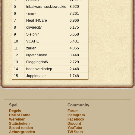
5
tribalwars=suckiewuckie
8
.
920
6
-Emy-
7
.
261
7
HealTHCare
6
.
966
8
oliviercity
6
.
175
9
Sleipnir
5
.
658
10
VOATIE
5
.
431
11
zarien
4
.
065
12
Nyver Sloafd
3
.
448
13
Floggingriot6
2
.
729
14
heer pverlindep
2
.
448
15
Jappienator
1
.
748
Spel
Community
Regels
Forum
Hall of Fame
Instagram
Werelden
Facebook
Statistieken
Discord
Speed ronden
YouTube
Achtergronden
TW Stats