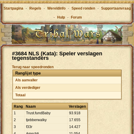
Startpagina
-
Regels
-
Wereldinfo
-
Speed ronden
-
Supportaanvraag
-
Hulp
-
Forum
#3684 NLS (Kata): Speler verslagen
tegenstanders
Terug naar speedronden
Ranglijst type
Als aanvaller
Als verdediger
Totaal
Rang
Naam
Verslagen
1
Trust.fundBaby
93
.
918
2
tjebberwalky
17
.
655
3
f33r
14
.
427
4
Amschti
11
.
054