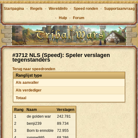
Startpagina
-
Regels
-
Wereldinfo
-
Speed ronden
-
Supportaanvraag
-
Hulp
-
Forum
#3712 NLS (Speed): Speler verslagen
tegenstanders
Terug naar speedronden
Ranglijst type
Als aanvaller
Als verdediger
Totaal
Rang
Naam
Verslagen
1
de golden war
242
.
781
2
benji239
89
.
734
3
Born to ennoble
72
.
955
4
jomme995
68
.
286