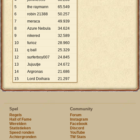
5
the raymann
65
.
549
6
robin 21388
50
.
257
7
meraca
49
.
939
8
Azure Nebula
34
.
624
9
nikered
32
.
589
10
furioz
28
.
960
11
q ball
25
.
329
12
surferboy007
24
.
845
13
Jujuutje
24
.
672
14
Argronas
21
.
686
15
Lord Doihara
21
.
297
Spel
Community
Regels
Forum
Hall of Fame
Instagram
Werelden
Facebook
Statistieken
Discord
Speed ronden
YouTube
Achtergronden
TW Stats