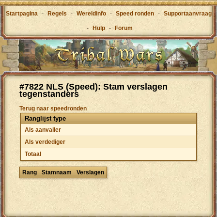
Startpagina
-
Regels
-
Wereldinfo
-
Speed ronden
-
Supportaanvraag
-
Hulp
-
Forum
#7822 NLS (Speed): Stam verslagen
tegenstanders
Terug naar speedronden
Ranglijst type
Als aanvaller
Als verdediger
Totaal
Rang
Stamnaam
Verslagen