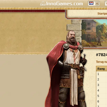
Startp
#7824
Terug n
Rang
1
2
3
4
5
6