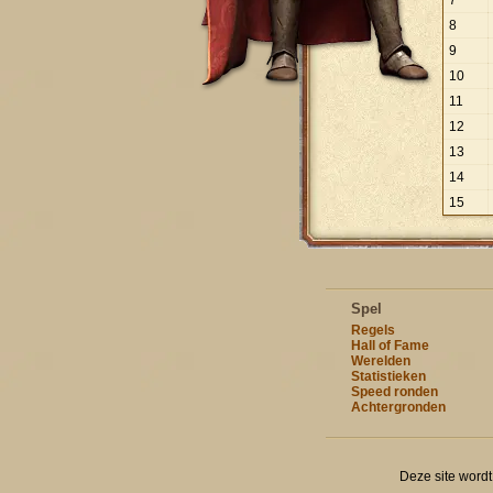
7
8
9
10
11
12
13
14
15
Spel
Regels
Hall of Fame
Werelden
Statistieken
Speed ronden
Achtergronden
Deze site word