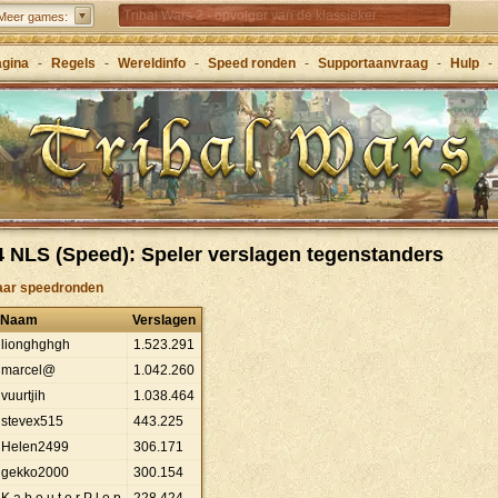
Tribal Wars 2 - opvolger van de klassieker
Meer games:
Forge of Empires – Strategisch door de eeuwen
agina
-
Regels
-
Wereldinfo
-
Speed ronden
-
Supportaanvraag
-
Hulp
-
heen
Grepolis – Sticht je rijk in het oude Griekenland
 NLS (Speed): Speler verslagen tegenstanders
aar speedronden
Naam
Verslagen
lionghghgh
1
.
523
.
291
marcel@
1
.
042
.
260
vuurtjih
1
.
038
.
464
stevex515
443
.
225
Helen2499
306
.
171
gekko2000
300
.
154