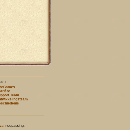
eam
nnoGames
rrière
pport Team
twikkelingsteam
schiedenis
 van
toepassing.