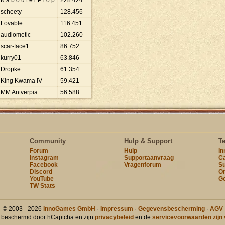
K a b o u t e r P l o p
228
.
424
scheety
128
.
456
Lovable
116
.
451
audiometic
102
.
260
scar-face1
86
.
752
kurry01
63
.
846
Dropke
61
.
354
King Kwama IV
59
.
421
MM Antverpia
56
.
588
Community
Hulp & Support
T
Forum
Hulp
I
Instagram
Supportaanvraag
Ca
Facebook
Vragenforum
Su
Discord
On
YouTube
Ge
TW Stats
© 2003 - 2026
InnoGames GmbH
·
Impressum
·
Gegevensbescherming
·
AGV
t beschermd door hCaptcha en zijn
privacybeleid
en de
servicevoorwaarden zijn