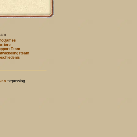
eam
nnoGames
rrière
pport Team
twikkelingsteam
schiedenis
 van
toepassing.