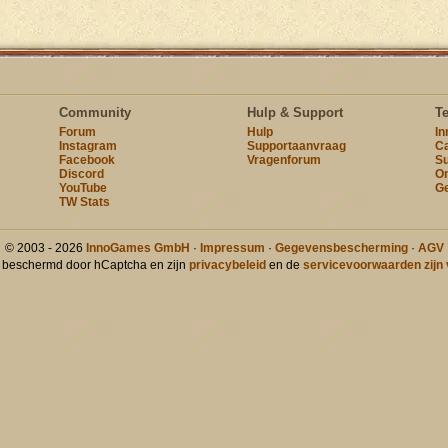
Community
Hulp & Support
T
Forum
Hulp
I
Instagram
Supportaanvraag
Ca
Facebook
Vragenforum
Su
Discord
On
YouTube
Ge
TW Stats
© 2003 - 2026
InnoGames GmbH
·
Impressum
·
Gegevensbescherming
·
AGV
t beschermd door hCaptcha en zijn
privacybeleid
en de
servicevoorwaarden zijn