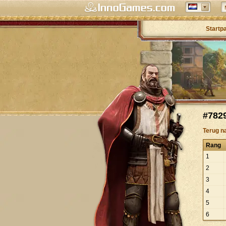
Startp
#782
Terug n
Rang
1
2
3
4
5
6