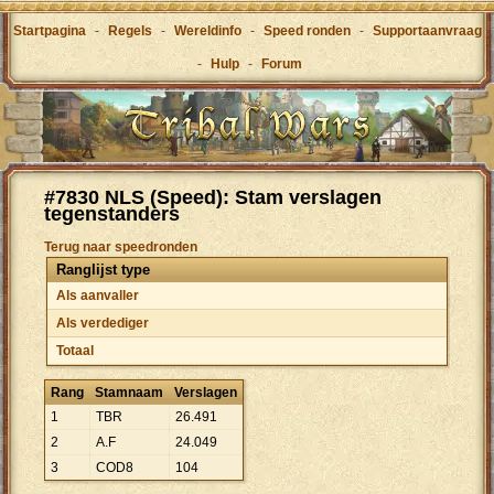
Startpagina
-
Regels
-
Wereldinfo
-
Speed ronden
-
Supportaanvraag
-
Hulp
-
Forum
#7830 NLS (Speed): Stam verslagen
tegenstanders
Terug naar speedronden
Ranglijst type
Als aanvaller
Als verdediger
Totaal
Rang
Stamnaam
Verslagen
1
TBR
26
.
491
2
A.F
24
.
049
3
COD8
104