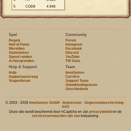
5
COD8
4
.
946
Spel
Community
Regels
Forum
Hall of Fame
Instagram
Werelden
Facebook
Statistieken
Discord
Speed ronden
YouTube
Achtergronden
TW Stats
Hulp & Support
Team
Hulp
InnoGames
Supportaanvraag
Carrière
Vragenforum
Support Team
Ontwikkelingsteam
Geschiedenis
© 2003 - 2026
InnoGames GmbH
·
Impressum
·
Gegevensbescherming
·
AGV
Deze site wordt beschermd door hCaptcha en zijn
privacybeleid
en de
servicevoorwaarden zijn van
toepassing.