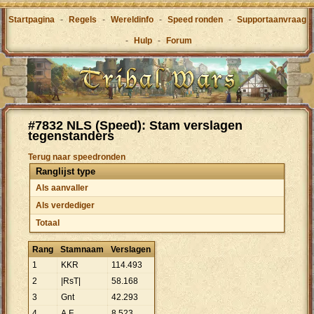
Startpagina
-
Regels
-
Wereldinfo
-
Speed ronden
-
Supportaanvraag
-
Hulp
-
Forum
#7832 NLS (Speed): Stam verslagen
tegenstanders
Terug naar speedronden
Ranglijst type
Als aanvaller
Als verdediger
Totaal
Rang
Stamnaam
Verslagen
1
KKR
114
.
493
2
|RsT|
58
.
168
3
Gnt
42
.
293
4
A.F
8
.
523