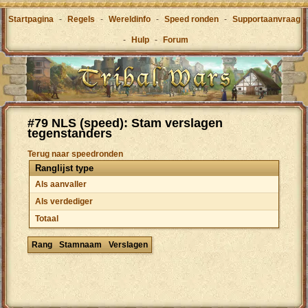
Startpagina
-
Regels
-
Wereldinfo
-
Speed ronden
-
Supportaanvraag
-
Hulp
-
Forum
#79 NLS (speed): Stam verslagen
tegenstanders
Terug naar speedronden
Ranglijst type
Als aanvaller
Als verdediger
Totaal
Rang
Stamnaam
Verslagen