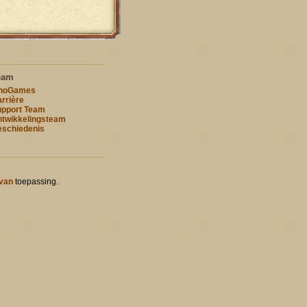
eam
nnoGames
rrière
pport Team
twikkelingsteam
schiedenis
 van
toepassing.