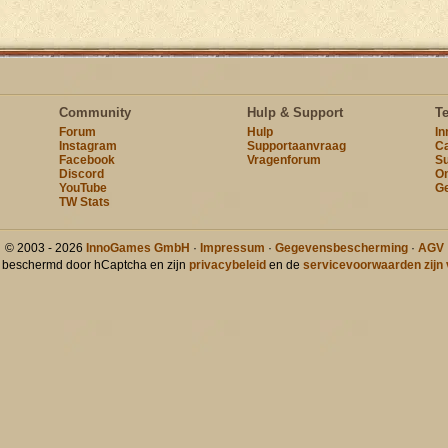
Community
Hulp & Support
T
Forum
Hulp
I
Instagram
Supportaanvraag
Ca
Facebook
Vragenforum
Su
Discord
On
YouTube
Ge
TW Stats
© 2003 - 2026
InnoGames GmbH
·
Impressum
·
Gegevensbescherming
·
AGV
t beschermd door hCaptcha en zijn
privacybeleid
en de
servicevoorwaarden zijn