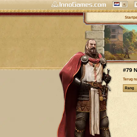
Startp
#79 N
Terug n
Rang