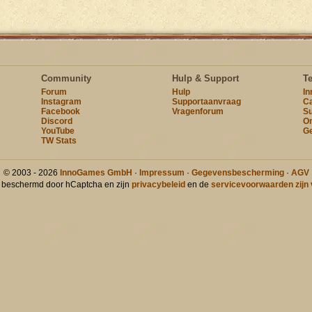
Community
Hulp & Support
T
Forum
Hulp
I
Instagram
Supportaanvraag
Ca
Facebook
Vragenforum
Su
Discord
On
YouTube
Ge
TW Stats
© 2003 - 2026
InnoGames GmbH
·
Impressum
·
Gegevensbescherming
·
AGV
t beschermd door hCaptcha en zijn
privacybeleid
en de
servicevoorwaarden zijn