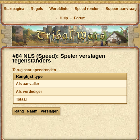
Startpagina
-
Regels
-
Wereldinfo
-
Speed ronden
-
Supportaanvraag
-
Hulp
-
Forum
#84 NLS (Speed): Speler verslagen
tegenstanders
Terug naar speedronden
Ranglijst type
Als aanvaller
Als verdediger
Totaal
Rang
Naam
Verslagen