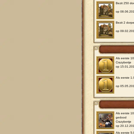
Bezit 250 do
op 08.06.20
Bezit 2 dorpe
op 09.02.20
Als eerste 1
Crazybertje
op 15.01.20
Als eerste 1
op 05.05.20
Als eerste 1
gedood
Crazybertje
op 20.12.20
Als eerste 5