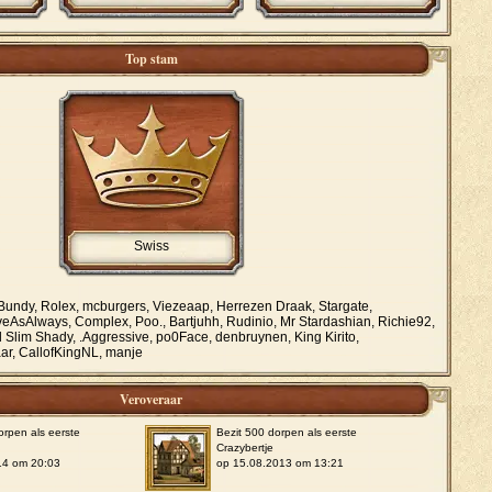
Top stam
Swiss
ndy, Rolex, mcburgers, Viezeaap, Herrezen Draak, Stargate,
iveAsAlways, Complex, Poo., Bartjuhh, Rudinio, Mr Stardashian, Richie92,
 Slim Shady, .Aggressive, po0Face, denbruynen, King Kirito,
r, CallofKingNL, manje
Veroveraar
orpen als eerste
Bezit 500 dorpen als eerste
Crazybertje
14 om 20:03
op 15.08.2013 om 13:21