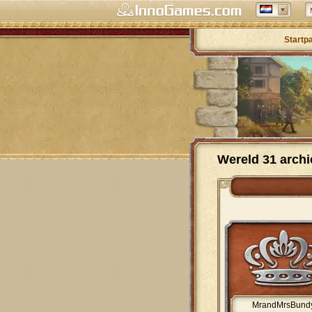
Startp
Wereld 31 archi
MrandMrsBund