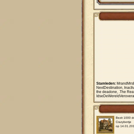
Stamleden:
MrandMrsBu
NextDestination, Inact
the deadone, .The Real
IdseDeWereldVeroveraa
Bezit 1000 d
Crazybertje
op 14.01.20