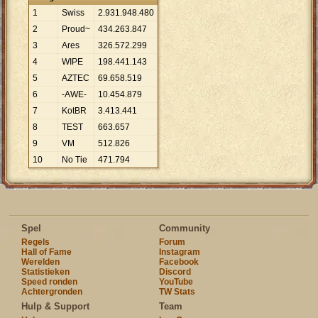
1
Swiss
2
.
931
.
948
.
480
2
Proud~
434
.
263
.
847
3
Ares
326
.
572
.
299
4
WIPE
198
.
441
.
143
5
AZTEC
69
.
658
.
519
6
-AWE-
10
.
454
.
879
7
KotBR
3
.
413
.
441
8
TEST
663
.
657
9
VM
512
.
826
10
No Tie
471
.
794
Spel
Community
Regels
Forum
Hall of Fame
Instagram
Werelden
Facebook
Statistieken
Discord
Speed ronden
YouTube
Achtergronden
TW Stats
Hulp & Support
Team