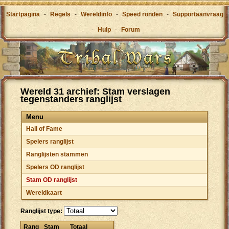
Startpagina
-
Regels
-
Wereldinfo
-
Speed ronden
-
Supportaanvraag
-
Hulp
-
Forum
Wereld 31 archief: Stam verslagen
tegenstanders ranglijst
Menu
Hall of Fame
Spelers ranglijst
Ranglijsten stammen
Spelers OD ranglijst
Stam OD ranglijst
Wereldkaart
Ranglijst type:
Rang
Stam
Totaal