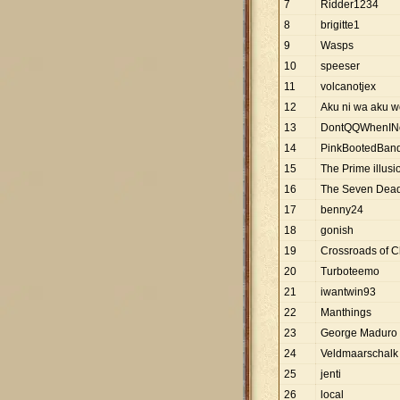
7
Ridder1234
8
brigitte1
9
Wasps
10
speeser
11
volcanotjex
12
Aku ni wa aku 
13
DontQQWhenIN
14
PinkBootedBand
15
The Prime illusi
16
The Seven Dead
17
benny24
18
gonish
19
Crossroads of 
20
Turboteemo
21
iwantwin93
22
Manthings
23
George Maduro
24
Veldmaarschalk
25
jenti
26
local