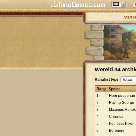
Startp
Wereld 34 archi
Ranglijst type:
Rang
Speler
1
Heer poupehan
2
Raving George
3
Maximus Ranek
4
Chronus
5
Pointless Pixel
6
Boregore