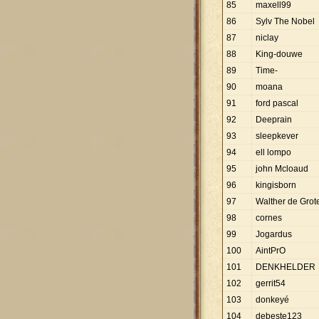
85
maxell99
86
Sylv The Nobel
87
niclay
88
King-douwe
89
Time-
90
moana
91
ford pascal
92
Deeprain
93
sleepkever
94
ell lompo
95
john Mcloaud
96
kingisborn
97
Walther de Grot
98
cornes
99
Jogardus
100
AintPrO
101
DENKHELDER
102
gerrit54
103
donkeyé
104
debeste123