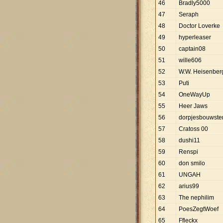
46
Bradly5000
47
Seraph
48
Doctor Loverke
49
hyperleaser
50
captain08
51
wille606
52
W.W. Heisenber
53
Puti
54
OneWayUp
55
Heer Jaws
56
dorpjesbouwste
57
Cratoss 00
58
dushi11
59
Renspi
60
don smilo
61
UNGAH
62
arius99
63
The nephilim
64
PoesZegtWoef
65
Ffleckx