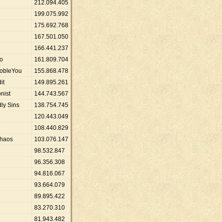
212
.
094
.
405
199
.
075
.
992
175
.
692
.
768
167
.
501
.
050
166
.
441
.
237
wo
161
.
809
.
704
obleYou
155
.
868
.
478
it
149
.
895
.
261
onist
144
.
743
.
567
ly Sins
138
.
754
.
745
120
.
443
.
049
108
.
440
.
829
Chaos
103
.
076
.
147
98
.
532
.
847
96
.
356
.
308
94
.
816
.
067
93
.
664
.
079
89
.
895
.
422
83
.
270
.
310
81
.
943
.
482