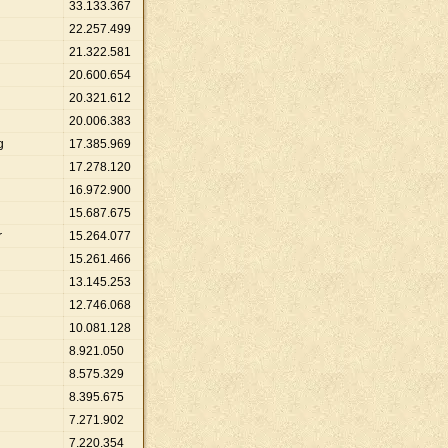
33
.
133
.
367
22
.
257
.
499
21
.
322
.
581
20
.
600
.
654
20
.
321
.
612
20
.
006
.
383
g
17
.
385
.
969
17
.
278
.
120
16
.
972
.
900
15
.
687
.
675
r
15
.
264
.
077
15
.
261
.
466
13
.
145
.
253
12
.
746
.
068
10
.
081
.
128
8
.
921
.
050
8
.
575
.
329
8
.
395
.
675
7
.
271
.
902
7
.
220
.
354