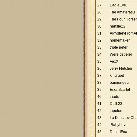
27
EagleEye.
28
The Amaterasu
29
The Four Hors
30
hansie22
31
AMysteryFromAL
32
homemaker
33
triple peter
34
Wereldspeler
35
VexX
36
Jerry Fletcher
37
king god
38
bamjongeu
39
Erza Scarlet
40
triade
41
DLS.23
42
japolon
43
La Kouchov Oba
44
.BabyLove.
45
DesertFox