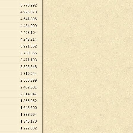
5
.
778
.
992
4
.
926
.
073
4
.
541
.
896
4
.
484
.
909
4
.
468
.
104
4
.
243
.
214
3
.
991
.
352
3
.
730
.
366
3
.
471
.
193
3
.
325
.
548
2
.
719
.
544
2
.
565
.
399
2
.
402
.
501
2
.
314
.
047
1
.
855
.
952
1
.
643
.
600
1
.
383
.
994
1
.
345
.
170
1
.
222
.
082