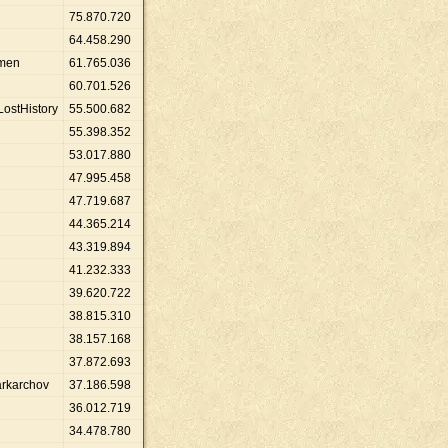
75
.
870
.
720
64
.
458
.
290
emen
61
.
765
.
036
60
.
701
.
526
ostHistory
55
.
500
.
682
55
.
398
.
352
53
.
017
.
880
47
.
995
.
458
47
.
719
.
687
44
.
365
.
214
43
.
319
.
894
41
.
232
.
333
39
.
620
.
722
38
.
815
.
310
38
.
157
.
168
37
.
872
.
693
rkarchov
37
.
186
.
598
36
.
012
.
719
34
.
478
.
780