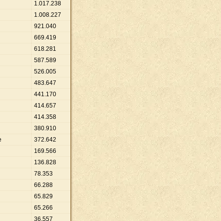
1
.
017
.
238
1
.
008
.
227
921
.
040
669
.
419
618
.
281
587
.
589
526
.
005
483
.
647
441
.
170
414
.
657
414
.
358
380
.
910
e
372
.
642
169
.
566
136
.
828
78
.
353
66
.
288
65
.
829
65
.
266
36
.
557