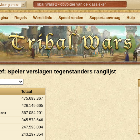
Tribal Wars 2 - opvolger van de klassieker
Meer games:
Forge of Empires – Strategisch door de eeuwen
agina
-
Regels
-
Wereldinfo
-
Speed ronden
-
Supportaanvraag
-
Hulp
-
heen
Grepolis – Sticht je rijk in het oude Griekenland
ef: Speler verslagen tegenstanders ranglijst
Totaal
475
.
693
.
367
426
.
149
.
665
evo
367
.
084
.
201
345
.
573
.
646
247
.
593
.
004
243
.
297
.
354