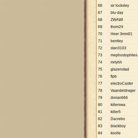
66
sir locksley
67
blu-day
68
ZWAWI
69
thom24
70
Heer 3mm01
71
bentley
72
stan3103
73
mephostophiles
74
mrlyhh
75
glazenstad
76
flpb
77
electroCaster
78
Vaandeldrager
79
dorian666
80
killerswa
81
killer5
82
Dacrebo
83
blackboy
84
koolie